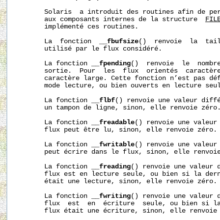
       Solaris  a introduit des routines afin de per
       aux composants internes de la structure  
FIL
       implémenté ces routines.

       La  fonction  
__fbufsize
()  renvoie  la  tail
       utilisé par le flux considéré.

       La fonction 
__fpending
()  renvoie  le  nombre
       sortie.  Pour  les  flux  orientés  caractère
       caractère large. Cette fonction n’est pas déf
       mode lecture, ou bien ouverts en lecture seul
       La fonction 
__flbf
() renvoie une valeur diffé
       un tampon de ligne, sinon, elle renvoie zéro.
       La fonction 
__freadable
() renvoie une valeur 
       flux peut être lu, sinon, elle renvoie zéro.

       La fonction 
__fwritable
() renvoie une valeur 
       peut écrire dans le flux, sinon, elle renvoie
       La fonction 
__freading
() renvoie une valeur d
       flux est en lecture seule, ou bien si la dern
       était une lecture, sinon, elle renvoie zéro.

       La fonction 
__fwriting
() renvoie une valeur d
       flux  est  en  écriture  seule, ou bien si la
       flux était une écriture, sinon, elle renvoie 