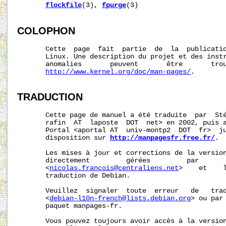
flockfile
(3), 
fpurge
(3)

COLOPHON
       Cette  page  fait  partie  de  la  publicati
       Linux. Une description du projet et des instr
       anomalies       peuvent       être       trou
http://www.kernel.org/doc/man-pages/
.

TRADUCTION
       Cette page de manuel a été traduite  par  Sté
       rafin  AT  laposte  DOT  net> en 2002, puis a
       Portal <aportal AT  univ-montp2  DOT  fr>  ju
       disposition sur 
http://manpagesfr.free.fr/
.

       Les mises à jour et corrections de la version
       directement         gérées         par       
       <
nicolas.francois@centraliens.net
>    et    l
       traduction de Debian.

       Veuillez  signaler  toute  erreur   de   trad
       <
debian-l10n-french@lists.debian.org
> ou par 
       paquet manpages-fr.

       Vous pouvez toujours avoir accès à la version