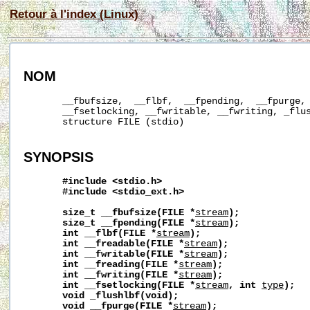
Retour à l'index (Linux)
NOM
       __fbufsize,  __flbf,  __fpending,  __fpurge, 
       __fsetlocking, __fwritable, __fwriting, _flus
       structure FILE (stdio)

SYNOPSIS
#include
<stdio.h>
#include
<stdio_ext.h>
size_t
__fbufsize(FILE
*
stream
);
size_t
__fpending(FILE
*
stream
);
int
__flbf(FILE
*
stream
);
int
__freadable(FILE
*
stream
);
int
__fwritable(FILE
*
stream
);
int
__freading(FILE
*
stream
);
int
__fwriting(FILE
*
stream
);
int
__fsetlocking(FILE
*
stream
,
int
type
);
void
_flushlbf(void);
void
__fpurge(FILE
*
stream
);