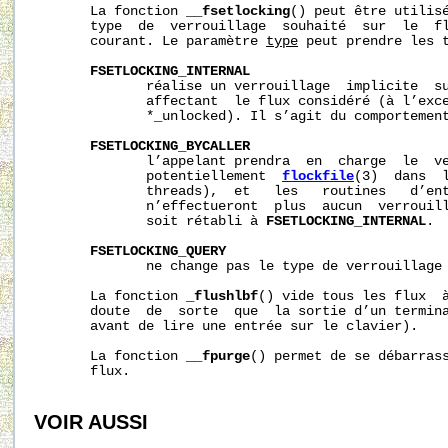
       La fonction 
__fsetlocking
() peut être utilisé
       type  de  verrouillage  souhaité  sur  le  fl
       courant. Le paramètre 
type
 peut prendre les t
FSETLOCKING_INTERNAL
              réalise un verrouillage  implicite  su
              affectant  le flux considéré (à l’exce
              *_unlocked). Il s’agit du comportement
FSETLOCKING_BYCALLER
              l’appelant prendra  en  charge  le  ve
              potentiellement  
flockfile
(3)  dans  l
              threads),  et   les   routines   d’ent
              n’effectueront  plus  aucun  verrouill
              soit rétabli à 
FSETLOCKING_INTERNAL
.

FSETLOCKING_QUERY
              ne change pas le type de verrouillage 
       La fonction 
_flushlbf
() vide tous les flux  à
       doute  de  sorte  que  la sortie d’un termina
       avant de lire une entrée sur le clavier).

       La fonction 
__fpurge
() permet de se débarrass
       flux.

VOIR AUSSI