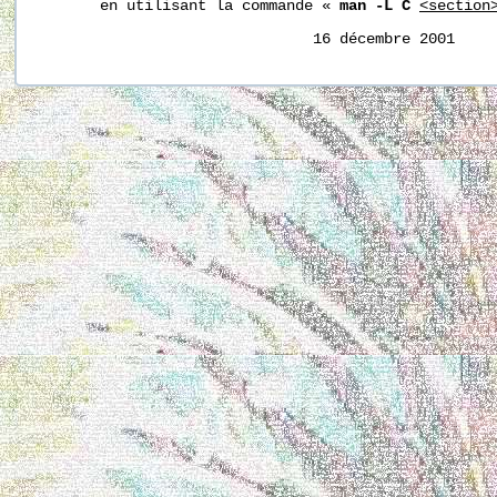
       en utilisant la commande « 
man -L C
<section
                               16 décembre 2001    