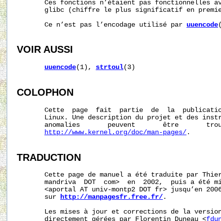
       Ces fonctions n’étaient pas fonctionnelles av
       glibc (chiffre le plus significatif en premie
       Ce n’est pas l’encodage utilisé par 
uuencode
VOIR AUSSI
uuencode
(1), 
strtoul
(3)

COLOPHON
       Cette  page  fait  partie  de  la  publicati
       Linux. Une description du projet et des instr
       anomalies       peuvent       être       trou
http://www.kernel.org/doc/man-pages/
.

TRADUCTION
       Cette page de manuel a été traduite par Thier
       mandriva  DOT  com>  en  2002,  puis a été mi
       <aportal AT univ-montp2 DOT fr> jusqu’en 2006
       sur 
http://manpagesfr.free.fr/
.

       Les mises à jour et corrections de la version
       directement gérées par Florentin Duneau <
fdu