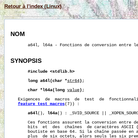
Retour à l'index (Linux)
NOM
       a64l, l64a - Fonctions de conversion entre le
SYNOPSIS
#include
<stdlib.h>
long
a64l(char
*
str64
);
char
*l64a(long
value
);
   Exigences  de  macros  de  test  de  fonctionnali
feature_test_macros
(7)) :

a64l
(), 
l64a
() : _SVID_SOURCE || _XOPEN_SOURC
       Ces fonctions assurent la conversion entre de
       bits  et  des  chaînes  de caractères ASCII (
       boutiste en base 64. Si la chaîne passée en 
       plus  de six octets, alors seuls les six prem