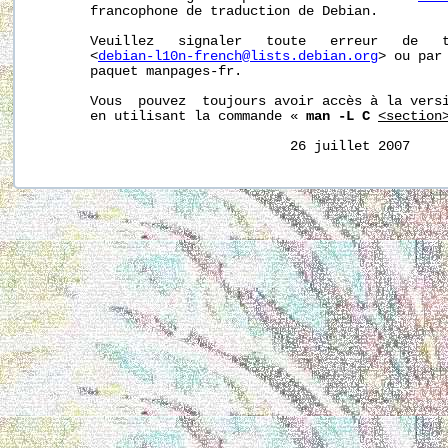
       francophone de traduction de Debian.

       Veuillez   signaler   toute   erreur   de   t
       <
debian-l10n-french@lists.debian.org
> ou par 
       paquet manpages-fr.

       Vous  pouvez  toujours avoir accès à la versi
       en utilisant la commande « 
man -L C
<section