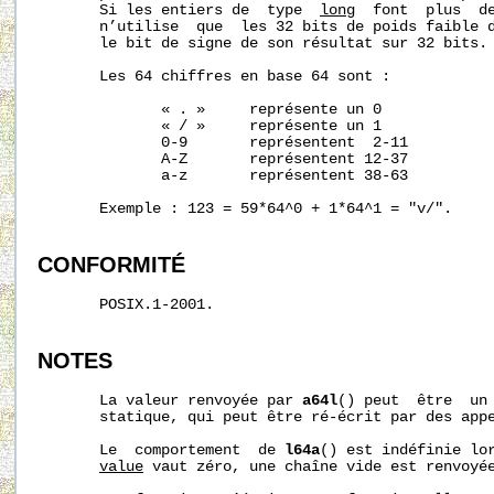
       Si les entiers de  type  
long
  font  plus  d
       n’utilise  que  les 32 bits de poids faible 
       le bit de signe de son résultat sur 32 bits.

       Les 64 chiffres en base 64 sont :

              « . »     représente un 0

              « / »     représente un 1

              0-9       représentent  2-11

              A-Z       représentent 12-37

              a-z       représentent 38-63

       Exemple : 123 = 59*64^0 + 1*64^1 = "v/".

CONFORMITÉ
       POSIX.1-2001.

NOTES
       La valeur renvoyée par 
a64l
() peut  être  un 
       statique, qui peut être ré-écrit par des appe
       Le  comportement  de 
l64a
() est indéfinie lo
value
 vaut zéro, une chaîne vide est renvoyée