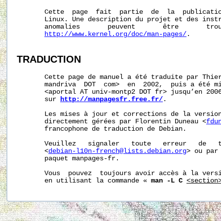
       Cette  page  fait  partie  de  la  publicati
       Linux. Une description du projet et des instr
       anomalies       peuvent       être       trou
http://www.kernel.org/doc/man-pages/
.

TRADUCTION
       Cette page de manuel a été traduite par Thier
       mandriva  DOT  com>  en  2002,  puis a été mi
       <aportal AT univ-montp2 DOT fr> jusqu’en 2006
       sur 
http://manpagesfr.free.fr/
.

       Les mises à jour et corrections de la version
       directement gérées par Florentin Duneau <
fdu
       francophone de traduction de Debian.

       Veuillez   signaler   toute   erreur   de   t
       <
debian-l10n-french@lists.debian.org
> ou par 
       paquet manpages-fr.

       Vous  pouvez  toujours avoir accès à la versi
       en utilisant la commande « 
man -L C
<section