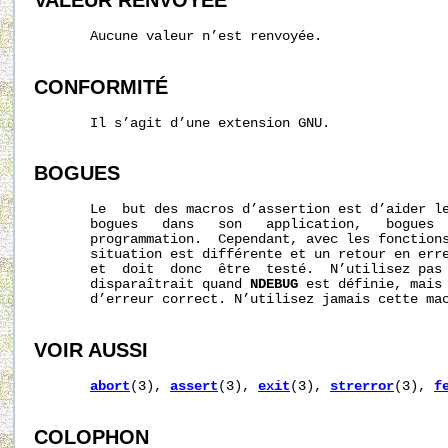
VALEUR RENVOYÉE
       Aucune valeur n’est renvoyée.

CONFORMITÉ
       Il s’agit d’une extension GNU.

BOGUES
       Le  but des macros d’assertion est d’aider le
       bogues   dans   son   application,   bogues  
       programmation.  Cependant, avec les fonctions
       situation est différente et un retour en erre
       et  doit  donc  être  testé.  N’utilisez pas 
       disparaîtrait quand 
NDEBUG
 est définie, mais 
       d’erreur correct. N’utilisez jamais cette mac
VOIR AUSSI
abort
(3), 
assert
(3), 
exit
(3), 
strerror
(3), 
f
COLOPHON