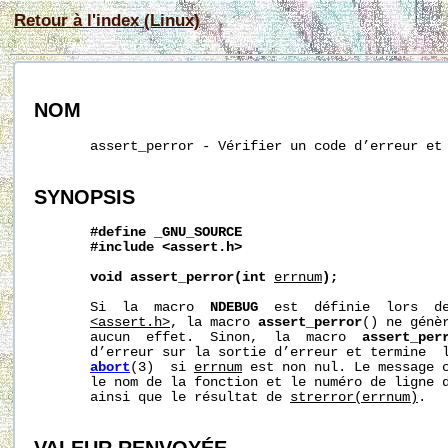
Retour à l'index (Linux)
NOM
       assert_perror - Vérifier un code d’erreur et 
SYNOPSIS
#define
_GNU_SOURCE
#include
<assert.h>
void
assert_perror(int
errnum
);
       Si  la  macro  
NDEBUG
  est  définie  lors  de
<assert.h>
, la macro 
assert_perror
() ne génèr
       aucun  effet.  Sinon,  la  macro  
assert_per
       d’erreur sur la sortie d’erreur et termine  l
abort
(3)  si 
errnum
 est non nul. Le message c
       le nom de la fonction et le numéro de ligne d
       ainsi que le résultat de 
strerror(errnum)
.
