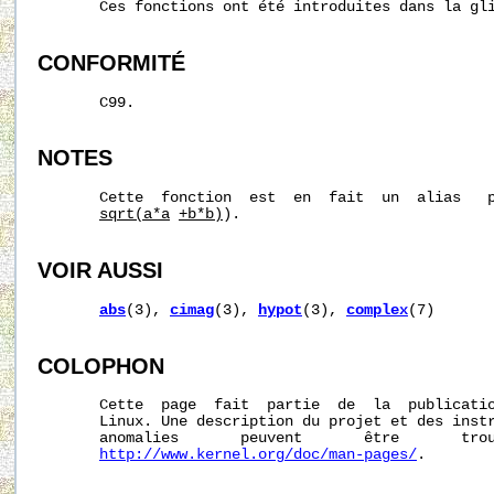
       Ces fonctions ont été introduites dans la gli
CONFORMITÉ
       C99.

NOTES
       Cette  fonction  est  en  fait  un  alias   
sqrt(a*a
+b*b)
).

VOIR AUSSI
abs
(3), 
cimag
(3), 
hypot
(3), 
complex
(7)

COLOPHON
       Cette  page  fait  partie  de  la  publicati
       Linux. Une description du projet et des instr
       anomalies       peuvent       être       trou
http://www.kernel.org/doc/man-pages/
.
