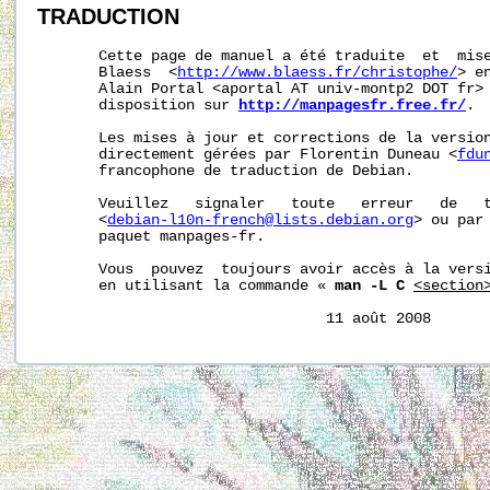
TRADUCTION
       Cette page de manuel a été traduite  et  mise
       Blaess  <
http://www.blaess.fr/christophe/
> e
       Alain Portal <aportal AT univ-montp2 DOT fr> 
       disposition sur 
http://manpagesfr.free.fr/
.

       Les mises à jour et corrections de la version
       directement gérées par Florentin Duneau <
fdu
       francophone de traduction de Debian.

       Veuillez   signaler   toute   erreur   de   t
       <
debian-l10n-french@lists.debian.org
> ou par 
       paquet manpages-fr.

       Vous  pouvez  toujours avoir accès à la versi
       en utilisant la commande « 
man -L C
<section