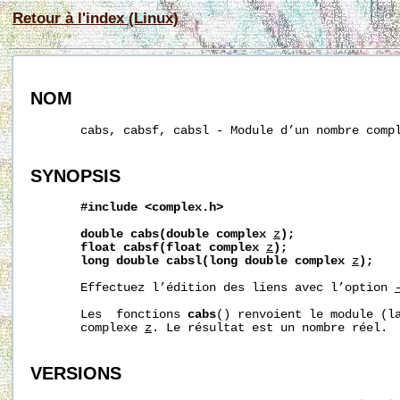
Retour à l'index (Linux)
NOM
       cabs, cabsf, cabsl - Module d’un nombre compl
SYNOPSIS
#include
<complex.h>
double
cabs(double
complex
z
);
float
cabsf(float
complex
z
);
long
double
cabsl(long
double
complex
z
);
       Effectuez l’édition des liens avec l’option 
       Les  fonctions 
cabs
() renvoient le module (la
       complexe 
z
. Le résultat est un nombre réel.

VERSIONS