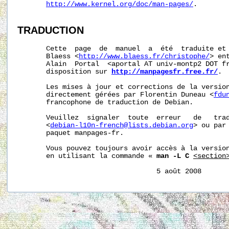
http://www.kernel.org/doc/man-pages/
.

TRADUCTION
       Cette  page  de  manuel  a  été  traduite et 
       Blaess <
http://www.blaess.fr/christophe/
> en
       Alain  Portal  <aportal AT univ-montp2 DOT fr
       disposition sur 
http://manpagesfr.free.fr/
.

       Les mises à jour et corrections de la version
       directement gérées par Florentin Duneau <
fdu
       francophone de traduction de Debian.

       Veuillez  signaler  toute  erreur   de   trad
       <
debian-l10n-french@lists.debian.org
> ou par 
       paquet manpages-fr.

       Vous pouvez toujours avoir accès à la version
       en utilisant la commande « 
man -L C
<section