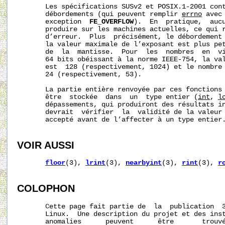
       Les spécifications SUSv2 et POSIX.1-2001 cont
       débordements (qui peuvent remplir 
errno
 avec
       exception  
FE_OVERFLOW
).  En  pratique,  aucu
       produire sur les machines actuelles, ce qui r
       d’erreur.  Plus  précisément, le débordement 
       la valeur maximale de l’exposant est plus pet
       de  la  mantisse.  Pour  les  nombres  en  vi
       64 bits obéissant à la norme IEEE-754, la val
       est  128 (respectivement, 1024) et le nombre 
       24 (respectivement, 53).

       La partie entière renvoyée par ces fonctions 
       être  stockée  dans  un  type entier (
int
, 
l
       dépassements, qui produiront des résultats in
       devrait  vérifier  la  validité de la valeur 
       accepté avant de l’affecter à un type entier.
VOIR AUSSI
floor
(3), 
lrint
(3), 
nearbyint
(3), 
rint
(3), 
r
COLOPHON
       Cette page fait partie de  la  publication  
       Linux.  Une description du projet et des inst
       anomalies      peuvent      être       trouvé