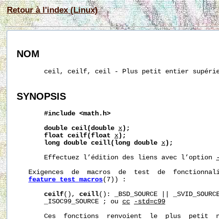
Retour à l'index (Linux)
NOM
       ceil, ceilf, ceil - Plus petit entier supérie
SYNOPSIS
#include
<math.h>
double
ceil(double
x
);
float
ceilf(float
x
);
long
double
ceill(long
double
x
);
       Effectuez l’édition des liens avec l’option 
   Exigences  de  macros  de  test  de  fonctionnali
feature_test_macros
(7)) :

ceilf
(), 
ceill
(): _BSD_SOURCE || _SVID_SOURCE
       _ISOC99_SOURCE ; ou 
cc
-std=c99
       Ces  fonctions  renvoient  le  plus  petit  n