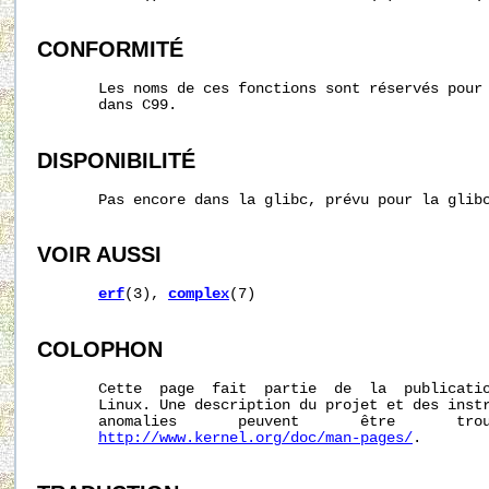
CONFORMITÉ
       Les noms de ces fonctions sont réservés pour 
       dans C99.

DISPONIBILITÉ
       Pas encore dans la glibc, prévu pour la glibc
VOIR AUSSI
erf
(3), 
complex
(7)

COLOPHON
       Cette  page  fait  partie  de  la  publicati
       Linux. Une description du projet et des instr
       anomalies       peuvent       être       trou
http://www.kernel.org/doc/man-pages/
.
