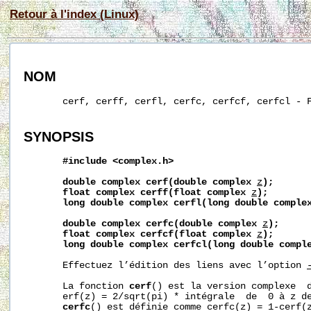
Retour à l'index (Linux)
NOM
       cerf, cerff, cerfl, cerfc, cerfcf, cerfcl - F
SYNOPSIS
#include
<complex.h>
double
complex
cerf(double
complex
z
);
float
complex
cerff(float
complex
z
);
long
double
complex
cerfl(long
double
comple
double
complex
cerfc(double
complex
z
);
float
complex
cerfcf(float
complex
z
);
long
double
complex
cerfcl(long
double
compl
       Effectuez l’édition des liens avec l’option 
       La fonction 
cerf
() est la version complexe  d
       erf(z) = 2/sqrt(pi) * intégrale  de  0 à z de
cerfc
() est définie comme cerfc(z) = 1-cerf(z