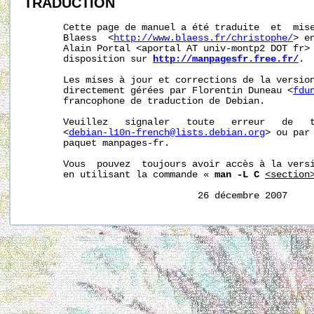
TRADUCTION
       Cette page de manuel a été traduite  et  mise
       Blaess  <
http://www.blaess.fr/christophe/
> e
       Alain Portal <aportal AT univ-montp2 DOT fr> 
       disposition sur 
http://manpagesfr.free.fr/
.

       Les mises à jour et corrections de la version
       directement gérées par Florentin Duneau <
fdu
       francophone de traduction de Debian.

       Veuillez   signaler   toute   erreur   de   t
       <
debian-l10n-french@lists.debian.org
> ou par 
       paquet manpages-fr.

       Vous  pouvez  toujours avoir accès à la versi
       en utilisant la commande « 
man -L C
<section
                               26 décembre 2007    