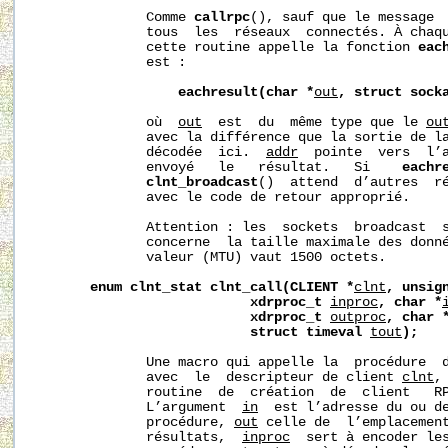
              Comme 
callrpc
(), sauf que le message  
              tous  les  réseaux  connectés. À chaqu
              cette routine appelle la fonction 
eac
              est :

eachresult(char
*
out
,
struct
sock
              où  
out
  est  du  même type que le 
ou
              avec la différence que la sortie de la
              décodée  ici.  
addr
  pointe  vers  l’a
              envoyé   le   résultat.   Si    
eachr
clnt_broadcast
()  attend  d’autres  ré
              avec le code de retour approprié.

              Attention : les  sockets  broadcast  s
              concerne  la taille maximale des donné
              valeur (MTU) vaut 1500 octets.

enum
clnt_stat
clnt_call(CLIENT
*
clnt
,
unsig
xdrproc_t
inproc
,
char
*
xdrproc_t
outproc
,
char
struct
timeval
tout
);
              Une macro qui appelle la  procédure  
              avec  le  descripteur de client 
clnt
,
              routine  de  création  de  client   R
              L’argument  
in
  est l’adresse du ou de
              procédure, 
out
 celle de  l’emplacement
              résultats,  
inproc
  sert à encoder les