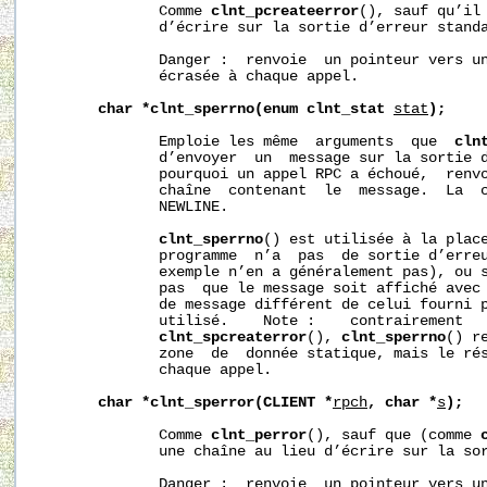
              Comme 
clnt_pcreateerror
(), sauf qu’il 
              d’écrire sur la sortie d’erreur standa
              Danger :  renvoie  un pointeur vers un
              écrasée à chaque appel.

char
*clnt_sperrno(enum
clnt_stat
stat
);
              Emploie les même  arguments  que  
cln
              d’envoyer  un  message sur la sortie d
              pourquoi un appel RPC a échoué,  renvo
              chaîne  contenant  le  message.  La  c
              NEWLINE.

clnt_sperrno
() est utilisée à la plac
              programme  n’a  pas  de sortie d’erreu
              exemple n’en a généralement pas), ou s
              pas  que le message soit affiché avec
              de message différent de celui fourni 
              utilisé.    Note :    contrairement  
clnt_spcreaterror
(), 
clnt_sperrno
() r
              zone  de  donnée statique, mais le rés
              chaque appel.

char
*clnt_sperror(CLIENT
*
rpch
,
char
*
s
);
              Comme 
clnt_perror
(), sauf que (comme 
              une chaîne au lieu d’écrire sur la sor
              Danger :  renvoie  un pointeur vers un