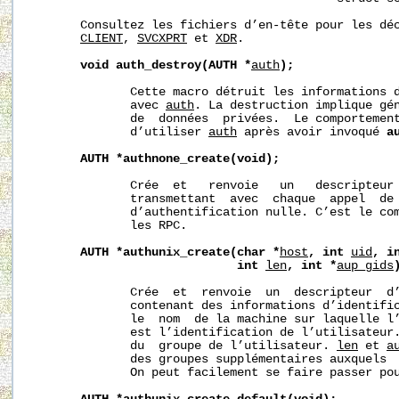
       Consultez les fichiers d’en-tête pour les dé
CLIENT
, 
SVCXPRT
 et 
XDR
.

void
auth_destroy(AUTH
*
auth
);
              Cette macro détruit les informations d
              avec 
auth
. La destruction implique gén
              de  données  privées.  Le comportement
              d’utiliser 
auth
 après avoir invoqué 
a
AUTH
*authnone_create(void);
              Crée  et   renvoie   un   descripteur 
              transmettant  avec  chaque  appel  de 
              d’authentification nulle. C’est le com
              les RPC.

AUTH
*authunix_create(char
*
host
,
int
uid
,
i
int
len
,
int
*
aup_gids
              Crée  et  renvoie  un  descripteur  d’
              contenant des informations d’identifi
              le  nom  de la machine sur laquelle l
              est l’identification de l’utilisateur
              du  groupe de l’utilisateur. 
len
 et 
a
              des groupes supplémentaires auxquels  
              On peut facilement se faire passer pou