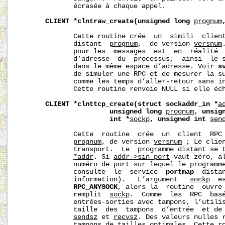
              écrasée à chaque appel.

CLIENT
*clntraw_create(unsigned
long
prognum
              Cette routine crée  un  simili  client
              distant  
prognum
,  de version 
versnum
              pour les  messages  est  en  réalité  
              d’adresse  du  processus,  ainsi  le s
              dans le même espace d’adresse. Voir 
s
              de simuler une RPC et de mesurer la su
              comme les temps d’aller-retour sans in
              Cette routine renvoie NULL si elle éch
CLIENT
*clnttcp_create(struct
sockaddr_in
*
a
unsigned
long
prognum
,
unsig
int
*
sockp
,
unsigned
int
sen
              Cette  routine  crée  un  client  RPC 
prognum
, de version 
versnum
 ; Le clien
              transport.  Le  programme distant se t
*addr
. Si 
addr->sin_port
 vaut zéro, al
              numéro de port sur lequel le programme
              consulte  le  service  
portmap
  dista
              information).   L’argument   
sockp
  e
RPC_ANYSOCK
, alors la  routine  ouvre 
              remplit  
sockp
.  Comme  les  RPC  basé
              entrées-sorties avec tampons, l’utilis
              taille  des  tampons  d’entrée  et de 
sendsz
 et 
recvsz
. Des valeurs nulles r
              tampons de tailles optimales. Cette ro