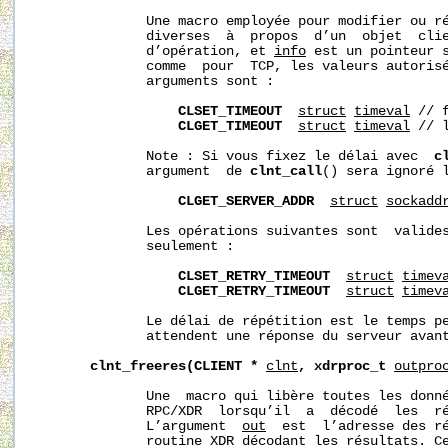
              Une macro employée pour modifier ou ré
              diverses  à  propos  d’un  objet  cli
              d’opération, et 
info
 est un pointeur s
              comme  pour  TCP, les valeurs autoris
              arguments sont :

CLSET_TIMEOUT
struct
timeval
 // 
CLGET_TIMEOUT
struct
timeval
 // 
              Note : Si vous fixez le délai avec  
c
              argument  de 
clnt_call
() sera ignoré l
CLGET_SERVER_ADDR
struct
sockadd
              Les opérations suivantes sont  valides
              seulement :

CLSET_RETRY_TIMEOUT
struct
timev
CLGET_RETRY_TIMEOUT
struct
timev
              Le délai de répétition est le temps pe
              attendent une réponse du serveur avant
clnt_freeres(CLIENT
*
clnt
,
xdrproc_t
outpro
              Une  macro qui libère toutes les donné
              RPC/XDR  lorsqu’il  a  décodé  les  ré
              L’argument  
out
  est  l’adresse des r
              routine XDR décodant les résultats. Ce