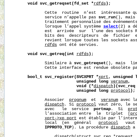
void
svc_getreqset(fd_set
*
rdfds
);
              Cette  routine  n’est  intéressante qu
              service n’appelle pas 
svc_run
(), mais 
              traitement personnalisé des événements
              lorsque l’appel système 
select
(2) a d
              est  arrivée  sur  l’une des sockets 
              bits des  descripteurs  de  fichier  e
              revient lorsque toutes les sockets ass
rdfds
 ont été servies.

void
svc_getreq(int
rdfds
);
              Similaire à 
svc_getreqset
(), mais  lim
              Cette interface est rendue obsolète p
bool_t
svc_register(SVCXPRT
*
xprt
,
unsigned
unsigned
long
versnum
,
void
(*
dispatch
)(svc_req
unsigned
long
protocol
);
              Associer  
prognum
  et  
versnum
 avec l
dispatch
. Si 
protocol
 vaut zéro, le se
              avec   le  service  
portmap
.  Si  
pro
              l’association entre  le  triplet  [
pr
xprt->xp_port
 est établie par l’inter
              local  (en  général   
protocol
   vaut
IPPROTO_TCP
). La procédure 
dispatch
 a
                  dispatch(struct svc_req *request, 