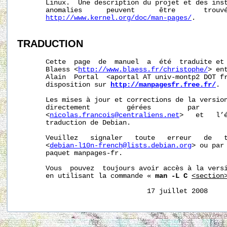
       Linux.  Une description du projet et des inst
       anomalies      peuvent      être       trouvé
http://www.kernel.org/doc/man-pages/
.

TRADUCTION
       Cette  page  de  manuel  a  été  traduite et 
       Blaess <
http://www.blaess.fr/christophe/
> en
       Alain  Portal  <aportal AT univ-montp2 DOT fr
       disposition sur 
http://manpagesfr.free.fr/
.

       Les mises à jour et corrections de la version
       directement         gérées         par       
       <
nicolas.francois@centraliens.net
>   et   l’é
       traduction de Debian.

       Veuillez   signaler   toute   erreur   de   t
       <
debian-l10n-french@lists.debian.org
> ou par 
       paquet manpages-fr.

       Vous  pouvez  toujours avoir accès à la versi
       en utilisant la commande « 
man -L C
<section