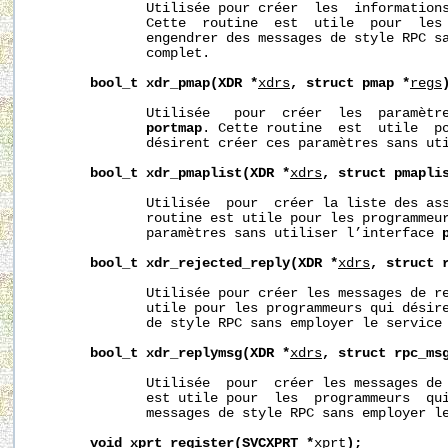
              Utilisée pour créer  les  informations
              Cette  routine  est  utile  pour  les 
              engendrer des messages de style RPC sa
              complet.

bool_t
xdr_pmap(XDR
*
xdrs
,
struct
pmap
*
regs
              Utilisée   pour  créer  les  paramètre
portmap
. Cette routine  est  utile  po
              désirent créer ces paramètres sans ut
bool_t
xdr_pmaplist(XDR
*
xdrs
,
struct
pmapli
              Utilisée  pour  créer la liste des ass
              routine est utile pour les programmeur
              paramètres sans utiliser l’interface 
bool_t
xdr_rejected_reply(XDR
*
xdrs
,
struct
              Utilisée pour créer les messages de re
              utile pour les programmeurs qui désire
              de style RPC sans employer le service 
bool_t
xdr_replymsg(XDR
*
xdrs
,
struct
rpc_ms
              Utilisée  pour  créer les messages de 
              est utile pour  les  programmeurs  qui
              messages de style RPC sans employer le
void
xprt_register(SVCXPRT
*
xprt
);