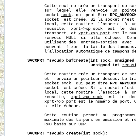
              Cette routine crée un transport de ser
              sur  lequel  elle  renvoie  un  pointe
              socket 
sock
, qui peut être 
RPC_ANYSOC
              socket  est créée. Si la socket n’est 
              local, cette routine  l’associe  à  un
              réussite,  
xprt->xp_sock
  est  le  des
              transport, et 
xprt->xp_port
 est le num
              renvoie  NULL  si  elle  échoue.  Comm
              utilisent des  entrées-sorties  avec  
              peuvent  fixer  la taille des tampons.
              l’allocation automatique de tampons de
SVCXPRT
*svcudp_bufcreate(int
sock
,
unsigned
unsigned
int
recos
              Cette routine crée un transport de ser
              et  renvoie un pointeur dessus. Le tra
              socket 
sock
, qui peut être 
RPC_ANYSOC
              socket  est créée. Si la socket n’est 
              local, cette routine  l’associe  à  un
              réussite,  
xprt->xp_sock
  est  le  des
xprt->xp_port
 est le numéro de port. C
              si elle échoue.

              Cette  routine  permet  au  programmeu
              maximale des tampons en émission et ré
              RPC basés sur UDP.

SVCXPRT
*svcudp_create(int
sock
);