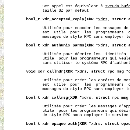
              Cet appel est équivalent à 
svcudp_buf
              taille 
SZ
 par défaut.

bool_t
xdr_accepted_reply(XDR
*
xdrs
,
struct
              Utilisée pour encoder les messages de 
              est  utile  pour  les  programmeurs  q
              messages de style RPC sans employer le
bool_t
xdr_authunix_parms(XDR
*
xdrs
,
struct
              Utilisée pour décrire les  identités  
              utile  pour les programmeurs qui veule
              sans utiliser le système RPC d’authent
void
xdr_callhdr(XDR
*
xdrs
,
struct
rpc_msg
*
              Utilisée pour créer les entêtes de mes
              est  utile  pour  les  programmeurs  q
              messages de style RPC sans employer le
bool_t
xdr_callmsg(XDR
*
xdrs
,
struct
rpc_msg
              Utilisée pour créer les messages d’app
              utile  pour les programmeurs qui désir
              de style RPC sans employer le service 
bool_t
xdr_opaque_auth(XDR
*
xdrs
,
struct
opa