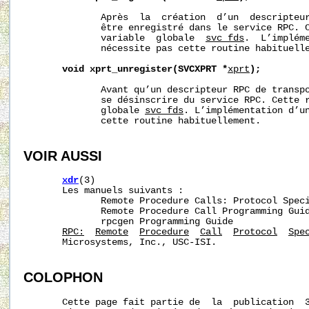
              Après  la  création  d’un  descripteur
              être enregistré dans le service RPC. C
              variable  globale  
svc_fds
.  L’impléme
              nécessite pas cette routine habituelle
void
xprt_unregister(SVCXPRT
*
xprt
);
              Avant qu’un descripteur RPC de transpo
              se désinscrire du service RPC. Cette r
              globale 
svc_fds
. L’implémentation d’un
              cette routine habituellement.

VOIR AUSSI
xdr
(3)

       Les manuels suivants :

              Remote Procedure Calls: Protocol Speci
              Remote Procedure Call Programming Guid
              rpcgen Programming Guide

RPC:
Remote
Procedure
Call
Protocol
Spe
       Microsystems, Inc., USC-ISI.

COLOPHON
       Cette page fait partie de  la  publication  