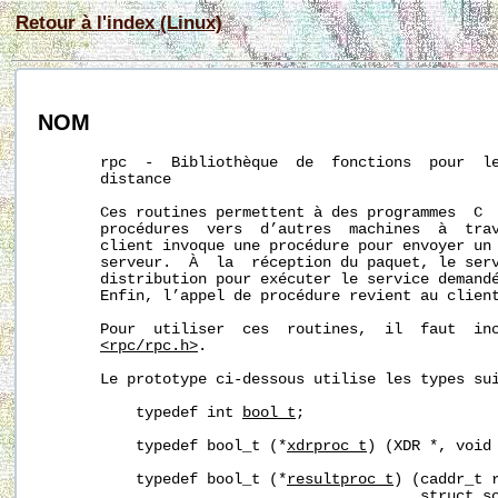
Retour à l'index (Linux)
NOM
       rpc  -  Bibliothèque  de  fonctions  pour  le
       distance

       Ces routines permettent à des programmes  C  
       procédures  vers  d’autres  machines  à  trav
       client invoque une procédure pour envoyer un 
       serveur.  À  la  réception du paquet, le serv
       distribution pour exécuter le service demandé
       Enfin, l’appel de procédure revient au client
       Pour  utiliser  ces  routines,  il  faut  inc
<rpc/rpc.h>
.

       Le prototype ci-dessous utilise les types sui
           typedef int 
bool_t
;

           typedef bool_t (*
xdrproc_t
) (XDR *, void 
           typedef bool_t (*
resultproc_t
) (caddr_t r
                                           struct so