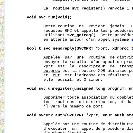
              La  routine 
svc_register
() renvoie 1 s
void
svc_run(void);
              Cette routine  ne  revient  jamais.  E
              requêtes RPC et appelle les procédures
              utilisant 
svc_getreq
(). Cette procédur
              en attente autour d’un appel système 
bool_t
svc_sendreply(SVCXPRT
*
xprt
,
xdrproc_
              Appelée  par  une  routine  de distrib
              envoyer le résultat d’un appel de proc
xprt
  est  le  descripteur  de  transp
outproc
 est la routine XDR utilisée po
              et  
out
  est l’adresse des résultats. 
              elle réussit, et 0 sinon.

void
svc_unregister(unsigned
long
prognum
,
u
              Supprimer toute association du double
              les  routines  de distribution, et du
*
] vers le numéro de port.

void
svcerr_auth(SVCXPRT
*
xprt
,
enum
auth_st
              Appelée par une routine de distributio
              d’exécuter  un  appel de procédure dis