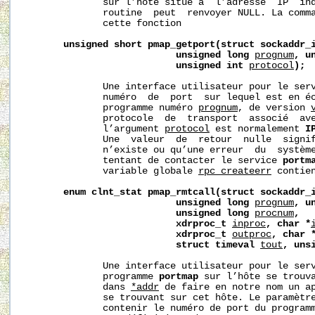
              sur l’hôte situé à  l’adresse  IP  in
              routine  peut  renvoyer NULL. La comm
              cette fonction

unsigned
short
pmap_getport(struct
sockaddr_
unsigned
long
prognum
,
u
unsigned
int
protocol
);
              Une interface utilisateur pour le ser
              numéro  de  port  sur lequel est en éc
              programme numéro 
prognum
, de version 
              protocole  de  transport  associé  av
              l’argument 
protocol
 est normalement 
I
              Une  valeur  de  retour  nulle  signif
              n’existe ou qu’une erreur  du  système
              tentant de contacter le service 
portm
              variable globale 
rpc_createerr
 contie
enum
clnt_stat
pmap_rmtcall(struct
sockaddr_
unsigned
long
prognum
,
u
unsigned
long
procnum
,
xdrproc_t
inproc
,
char
*
xdrproc_t
outproc
,
char
struct
timeval
tout
,
uns
              Une interface utilisateur pour le ser
              programme 
portmap
 sur l’hôte se trouva
              dans 
*addr
 de faire en notre nom un ap
              se trouvant sur cet hôte. Le paramètr
              contenir le numéro de port du programm