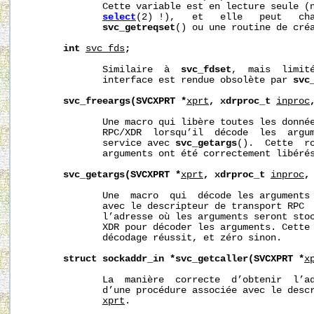
              Cette variable est en lecture seule (n
select
(2) !),   et   elle   peut   cha
svc_getreqset
() ou une routine de créa
int
svc_fds
;
              Similaire  à  
svc_fdset
,  mais  limité
              interface est rendue obsolète par 
svc
svc_freeargs(SVCXPRT
*
xprt
,
xdrproc_t
inproc
              Une macro qui libère toutes les donnée
              RPC/XDR  lorsqu’il  décode  les  argum
              service avec 
svc_getargs
().  Cette  ro
              arguments ont été correctement libérés
svc_getargs(SVCXPRT
*
xprt
,
xdrproc_t
inproc
,
              Une  macro  qui  décode les arguments 
              avec le descripteur de transport RPC 
              l’adresse où les arguments seront sto
              XDR pour décoder les arguments. Cette 
              décodage réussit, et zéro sinon.

struct
sockaddr_in
*svc_getcaller(SVCXPRT
*
x
              La  manière  correcte  d’obtenir  l’ad
              d’une procédure associée avec le descr
xprt
.
