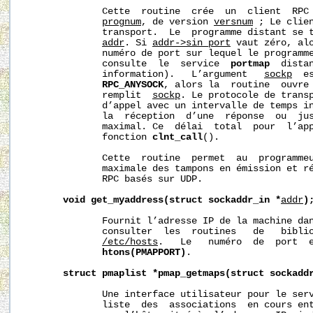
              Cette  routine  crée  un  client  RPC 
prognum
, de version 
versnum
 ; Le clien
              transport.  Le  programme distant se t
addr
. Si 
addr->sin_port
 vaut zéro, alo
              numéro de port sur lequel le programme
              consulte  le  service  
portmap
  dista
              information).   L’argument   
sockp
  e
RPC_ANYSOCK
, alors la  routine  ouvre 
              remplit  
sockp
. Le protocole de transp
              d’appel avec un intervalle de temps i
              la  réception  d’une  réponse  ou  jus
              maximal. Ce  délai  total  pour  l’app
              fonction 
clnt_call
().

              Cette  routine  permet  au  programmeu
              maximale des tampons en émission et ré
              RPC basés sur UDP.

void
get_myaddress(struct
sockaddr_in
*
addr
)
              Fournit l’adresse IP de la machine da
              consulter  les  routines   de   biblio
/etc/hosts
.   Le   numéro  de  port  e
htons(PMAPPORT)
.

struct
pmaplist
*pmap_getmaps(struct
sockadd
              Une interface utilisateur pour le ser
              liste  des  associations  en cours ent