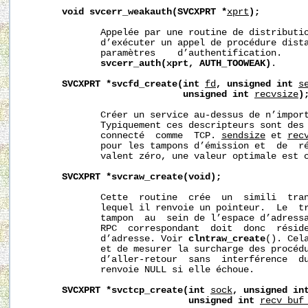
void
svcerr_weakauth(SVCXPRT
*
xprt
);
              Appelée par une routine de distributio
              d’exécuter un appel de procédure dista
              paramètres    d’authentification.     
svcerr_auth(xprt,
AUTH_TOOWEAK)
.

SVCXPRT
*svcfd_create(int
fd
,
unsigned
int
s
unsigned
int
recvsize
)
              Créer un service au-dessus de n’import
              Typiquement ces descripteurs sont des 
              connecté  comme  TCP. 
sendsize
 et 
rec
              pour les tampons d’émission et  de  ré
              valent zéro, une valeur optimale est c
SVCXPRT
*svcraw_create(void);
              Cette  routine  crée  un  simili  tran
              lequel il renvoie un pointeur.  Le  tr
              tampon  au  sein de l’espace d’adressa
              RPC  correspondant  doit  donc  réside
              d’adresse. Voir 
clntraw_create
(). Cel
              et de mesurer la surcharge des procédu
              d’aller-retour  sans  interférence  du
              renvoie NULL si elle échoue.

SVCXPRT
*svctcp_create(int
sock
,
unsigned
in
unsigned
int
recv_buf