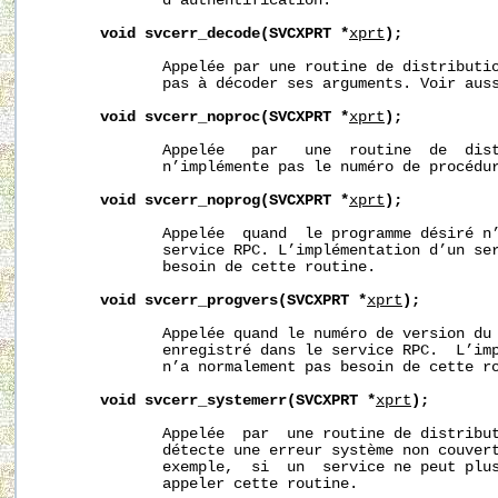
              d’authentification.

void
svcerr_decode(SVCXPRT
*
xprt
);
              Appelée par une routine de distributio
              pas à décoder ses arguments. Voir aus
void
svcerr_noproc(SVCXPRT
*
xprt
);
              Appelée   par   une  routine  de  dist
              n’implémente pas le numéro de procédur
void
svcerr_noprog(SVCXPRT
*
xprt
);
              Appelée  quand  le programme désiré n’
              service RPC. L’implémentation d’un ser
              besoin de cette routine.

void
svcerr_progvers(SVCXPRT
*
xprt
);
              Appelée quand le numéro de version du 
              enregistré dans le service RPC.  L’imp
              n’a normalement pas besoin de cette ro
void
svcerr_systemerr(SVCXPRT
*
xprt
);
              Appelée  par  une routine de distribut
              détecte une erreur système non couvert
              exemple,  si  un  service ne peut plus
              appeler cette routine.
