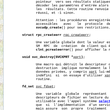
              pointeur  vers ses résultats statique
              décoder les paramètres d’entrée alors
              les  résultats. Cette routine renvoie 
              réussi, et -1 sinon.

              Attention : les procédures enregistrée
              accessibles   avec   le  protocole  de
svcudp_create
() pour ses restrictions.
struct
rpc_createerr
rpc_createerr
;
              Une variable globale dont la valeur es
              SM  RPC  de  création  de client qui é
clnt_pcreateerror
() pour afficher la r
void
svc_destroy(SVCXPRT
*
xprt
);
              Une macro qui détruit le descripteur 
              destruction  implique normalement la l
              données privées, y compris 
xprt
 lui-m
              indéfini  si  on essaye d’utiliser 
xp
              routine.

fd_set
svc_fdset
;
              Une  variable  globale  représentant  
              descripteurs de fichier en lecture du 
              utilisable avec l’appel système 
selec
              que  si  l’implémentation  d’un servi
              mais assure  son  propre  traitement  