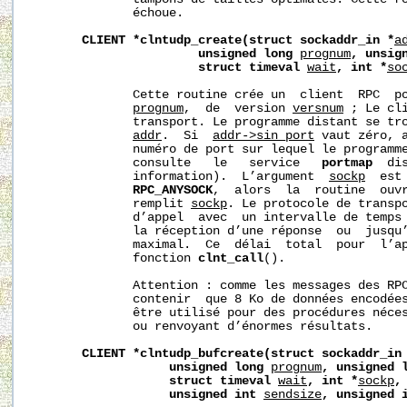
              échoue.

CLIENT
*clntudp_create(struct
sockaddr_in
*
a
unsigned
long
prognum
,
unsig
struct
timeval
wait
,
int
*
so
              Cette routine crée un  client  RPC  po
prognum
,  de  version 
versnum
 ; Le cli
              transport. Le programme distant se tro
addr
.  Si  
addr->sin_port
 vaut zéro, a
              numéro de port sur lequel le programme
              consulte   le   service   
portmap
  di
              information).  L’argument  
sockp
  est
RPC_ANYSOCK
,  alors  la  routine  ouvr
              remplit 
sockp
. Le protocole de transpo
              d’appel  avec  un intervalle de temps
              la réception d’une réponse  ou  jusqu’
              maximal.  Ce  délai  total  pour  l’ap
              fonction 
clnt_call
().

              Attention : comme les messages des RPC
              contenir  que 8 Ko de données encodées
              être utilisé pour des procédures néces
              ou renvoyant d’énormes résultats.

CLIENT
*clntudp_bufcreate(struct
sockaddr_in
unsigned
long
prognum
,
unsigned
struct
timeval
wait
,
int
*
sockp
,
unsigned
int
sendsize
,
unsigned