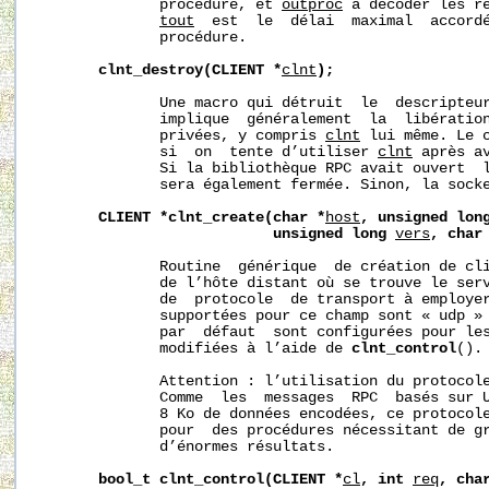
              procédure, et 
outproc
 à décoder les ré
tout
  est  le  délai  maximal  accordé
              procédure.

clnt_destroy(CLIENT
*
clnt
);
              Une macro qui détruit  le  descripteur
              implique  généralement  la  libération
              privées, y compris 
clnt
 lui même. Le c
              si  on  tente d’utiliser 
clnt
 après a
              Si la bibliothèque RPC avait ouvert  l
              sera également fermée. Sinon, la socke
CLIENT
*clnt_create(char
*
host
,
unsigned
lon
unsigned
long
vers
,
char
              Routine  générique  de création de cl
              de l’hôte distant où se trouve le ser
              de  protocole  de transport à employer
              supportées pour ce champ sont « udp » 
              par  défaut  sont configurées pour les
              modifiées à l’aide de 
clnt_control
().

              Attention : l’utilisation du protocole
              Comme  les  messages  RPC  basés sur U
              8 Ko de données encodées, ce protocole
              pour  des procédures nécessitant de gr
              d’énormes résultats.

bool_t
clnt_control(CLIENT
*
cl
,
int
req
,
cha