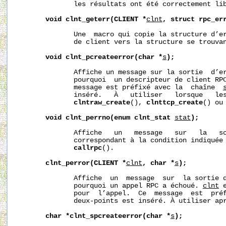
              les résultats ont été correctement lib
void
clnt_geterr(CLIENT
*
clnt
,
struct
rpc_er
              Une  macro qui copie la structure d’er
              de client vers la structure se trouva
void
clnt_pcreateerror(char
*
s
);
              Affiche un message sur la sortie  d’er
              pourquoi  un descripteur de client RPC
              message est préfixé avec la  chaîne  
              inséré.   À   utiliser   lorsque   le
clntraw_create
(), 
clnttcp_create
() ou
void
clnt_perrno(enum
clnt_stat
stat
);
              Affiche   un   message   sur   la   so
              correspondant à la condition indiquée
callrpc
().

clnt_perror(CLIENT
*
clnt
,
char
*
s
);
              Affiche  un  message  sur  la sortie d
              pourquoi un appel RPC a échoué. 
clnt
 
              pour  l’appel.  Ce  message  est  pré
              deux-points est inséré. À utiliser ap
char
*clnt_spcreateerror(char
*
s
);