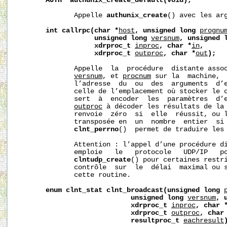
AUTH
*authunix_create_default(void);
              Appelle 
authunix_create
() avec les arg
int
callrpc(char
*
host
,
unsigned
long
prognu
unsigned
long
versnum
,
unsigned
xdrproc_t
inproc
,
char
*
in
,
xdrproc_t
outproc
,
char
*
out
);
              Appelle  la  procédure  distante asso
versnum
, et 
procnum
 sur la  machine, 
              l’adresse  du  ou  des  arguments  d’
              celle de l’emplacement où stocker le 
              sert  à  encoder  les  paramètres  d’e
outproc
 à décoder les résultats de la 
              renvoie  zéro  si  elle  réussit, ou 
              transposée en  un  nombre  entier  si 
clnt_perrno
()  permet de traduire les 
              Attention : l’appel d’une procédure di
              emploie   le   protocole   UDP/IP   po
clntudp_create
() pour certaines restri
              contrôle  sur  le  délai  maximal ou s
              cette routine.

enum
clnt_stat
clnt_broadcast(unsigned
long
unsigned
long
versnum
,
xdrproc_t
inproc
,
char
xdrproc_t
outproc
,
char
resultproc_t
eachresult