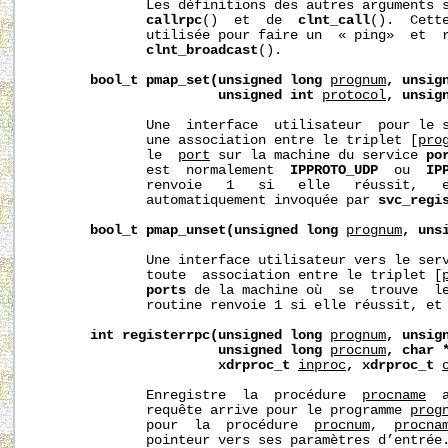
              Les définitions des autres arguments s
callrpc
()  et  de  
clnt_call
().  Cette
              utilisée pour faire un  « ping»  et  r
clnt_broadcast
().

bool_t
pmap_set(unsigned
long
prognum
,
unsig
unsigned
int
protocol
,
unsig
              Une  interface  utilisateur  pour le 
              une association entre le triplet [
pro
              le  
port
 sur la machine du service 
po
              est  normalement  
IPPROTO_UDP
  ou  
IP
              renvoie   1   si   elle   réussit,   e
              automatiquement invoquée par 
svc_regi
bool_t
pmap_unset(unsigned
long
prognum
,
uns
              Une interface utilisateur vers le ser
              toute  association entre le triplet [
ports
 de la machine où  se  trouve  l
              routine renvoie 1 si elle réussit, et 
int
registerrpc(unsigned
long
prognum
,
unsig
unsigned
long
procnum
,
char
xdrproc_t
inproc
,
xdrproc_t
              Enregistre  la  procédure  
procname
  
              requête arrive pour le programme 
prog
              pour  la  procédure  
procnum
,  
procna
              pointeur vers ses paramètres d’entrée