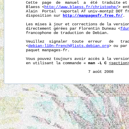
       Cette  page  de  manuel  a  été  traduite et 
       Blaess <
http://www.blaess.fr/christophe/
> en
       Alain  Portal  <aportal AT univ-montp2 DOT fr
       disposition sur 
http://manpagesfr.free.fr/
.

       Les mises à jour et corrections de la version
       directement gérées par Florentin Duneau <
fdu
       francophone de traduction de Debian.

       Veuillez  signaler  toute  erreur   de   trad
       <
debian-l10n-french@lists.debian.org
> ou par 
       paquet manpages-fr.

       Vous pouvez toujours avoir accès à la version
       en utilisant la commande « 
man -L C
<section
                                  7 août 2008      