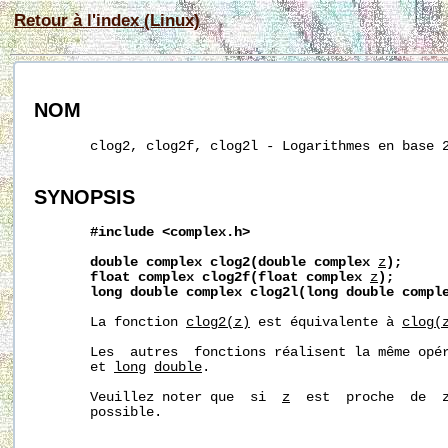
Retour à l'index (Linux)
NOM
       clog2, clog2f, clog2l - Logarithmes en base 2
SYNOPSIS
#include
<complex.h>
double
complex
clog2(double
complex
z
);
float
complex
clog2f(float
complex
z
);
long
double
complex
clog2l(long
double
compl
       La fonction 
clog2(z)
 est équivalente à 
clog(
       Les  autres  fonctions réalisent la même opé
       et 
long
double
.

       Veuillez noter que  si  
z
  est  proche  de  z
       possible.
