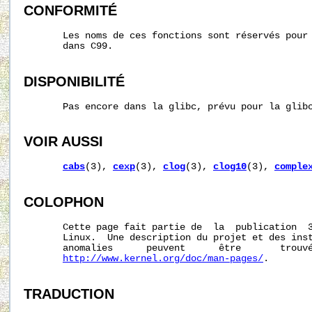
CONFORMITÉ
       Les noms de ces fonctions sont réservés pour 
       dans C99.

DISPONIBILITÉ
       Pas encore dans la glibc, prévu pour la glibc
VOIR AUSSI
cabs
(3), 
cexp
(3), 
clog
(3), 
clog10
(3), 
comple
COLOPHON
       Cette page fait partie de  la  publication  
       Linux.  Une description du projet et des inst
       anomalies      peuvent      être       trouvé
http://www.kernel.org/doc/man-pages/
.

TRADUCTION