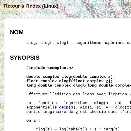
Retour à l'index (Linux)
NOM
       clog, clogf, clogl - Logarithmes népériens de
SYNOPSIS
#include
<complex.h>
double
complex
clog(double
complex
z
);
float
complex
clogf(float
complex
z
);
long
double
complex
clogl(long
double
comple
       Effectuez l’édition des liens avec l’option 
       La   fonction   logarithme   
clog
()   est   l
       exponentielle 
cexp
(3). Ainsi, si  
y
=
clog(z
       partie imaginaire de 
y
 est choisie dans l’int
       On a :

           clog(z) = log(cabs(z)) + I * carg(z)
