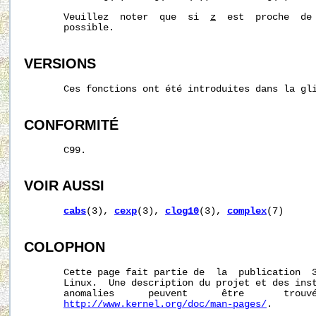
       Veuillez  noter  que  si  
z
  est  proche  de 
       possible.

VERSIONS
       Ces fonctions ont été introduites dans la gli
CONFORMITÉ
       C99.

VOIR AUSSI
cabs
(3), 
cexp
(3), 
clog10
(3), 
complex
(7)

COLOPHON
       Cette page fait partie de  la  publication  
       Linux.  Une description du projet et des inst
       anomalies      peuvent      être       trouvé
http://www.kernel.org/doc/man-pages/
.
