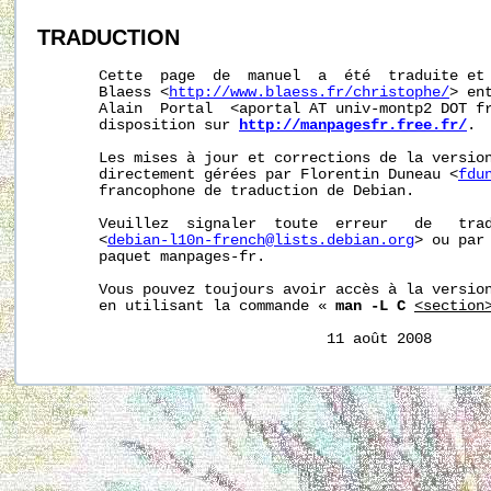
TRADUCTION
       Cette  page  de  manuel  a  été  traduite et 
       Blaess <
http://www.blaess.fr/christophe/
> en
       Alain  Portal  <aportal AT univ-montp2 DOT fr
       disposition sur 
http://manpagesfr.free.fr/
.

       Les mises à jour et corrections de la version
       directement gérées par Florentin Duneau <
fdu
       francophone de traduction de Debian.

       Veuillez  signaler  toute  erreur   de   trad
       <
debian-l10n-french@lists.debian.org
> ou par 
       paquet manpages-fr.

       Vous pouvez toujours avoir accès à la version
       en utilisant la commande « 
man -L C
<section
                                 11 août 2008      