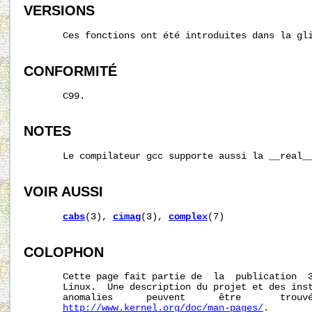
VERSIONS
       Ces fonctions ont été introduites dans la gli
CONFORMITÉ
       C99.

NOTES
       Le compilateur gcc supporte aussi la __real__
VOIR AUSSI
cabs
(3), 
cimag
(3), 
complex
(7)

COLOPHON
       Cette page fait partie de  la  publication  
       Linux.  Une description du projet et des inst
       anomalies      peuvent      être       trouvé
http://www.kernel.org/doc/man-pages/
.
