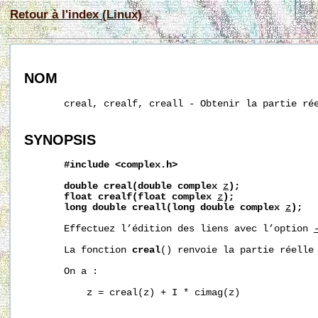
Retour à l'index (Linux)
NOM
       creal, crealf, creall - Obtenir la partie rée
SYNOPSIS
#include
<complex.h>
double
creal(double
complex
z
);
float
crealf(float
complex
z
);
long
double
creall(long
double
complex
z
);
       Effectuez l’édition des liens avec l’option 
       La fonction 
creal
() renvoie la partie réelle
       On a :

           z = creal(z) + I * cimag(z)
