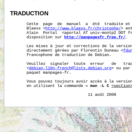
TRADUCTION
       Cette  page  de  manuel  a  été  traduite et 
       Blaess <
http://www.blaess.fr/christophe/
> en
       Alain  Portal  <aportal AT univ-montp2 DOT fr
       disposition sur 
http://manpagesfr.free.fr/
.

       Les mises à jour et corrections de la version
       directement gérées par Florentin Duneau <
fdu
       francophone de traduction de Debian.

       Veuillez  signaler  toute  erreur   de   trad
       <
debian-l10n-french@lists.debian.org
> ou par 
       paquet manpages-fr.

       Vous pouvez toujours avoir accès à la version
       en utilisant la commande « 
man -L C
<section
                                 11 août 2008      