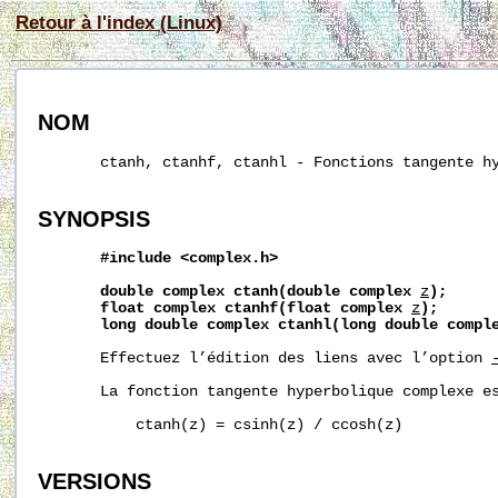
Retour à l'index (Linux)
NOM
       ctanh, ctanhf, ctanhl - Fonctions tangente hy
SYNOPSIS
#include
<complex.h>
double
complex
ctanh(double
complex
z
);
float
complex
ctanhf(float
complex
z
);
long
double
complex
ctanhl(long
double
compl
       Effectuez l’édition des liens avec l’option 
       La fonction tangente hyperbolique complexe es
           ctanh(z) = csinh(z) / ccosh(z)

VERSIONS