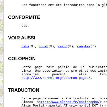
       Ces fonctions ont été introduites dans la gli
CONFORMITÉ
       C99.

VOIR AUSSI
cabs
(3), 
ccosh
(3), 
csinh
(3), 
complex
(7)

COLOPHON
       Cette  page  fait  partie  de  la  publicati
       Linux. Une description du projet et des instr
       anomalies       peuvent       être       trou
http://www.kernel.org/doc/man-pages/
.

TRADUCTION
       Cette page de manuel a été traduite  et  mise
       Blaess  <
http://www.blaess.fr/christophe/
> e
       Alain Portal <aportal AT univ-montp2 DOT fr> 