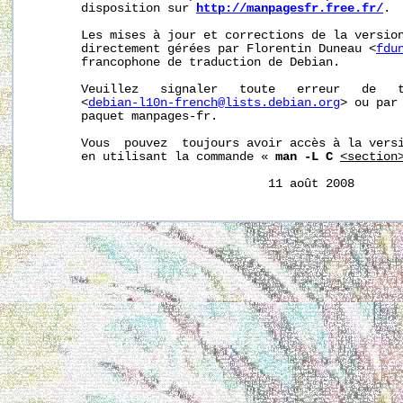
       disposition sur 
http://manpagesfr.free.fr/
.

       Les mises à jour et corrections de la version
       directement gérées par Florentin Duneau <
fdu
       francophone de traduction de Debian.

       Veuillez   signaler   toute   erreur   de   t
       <
debian-l10n-french@lists.debian.org
> ou par 
       paquet manpages-fr.

       Vous  pouvez  toujours avoir accès à la versi
       en utilisant la commande « 
man -L C
<section