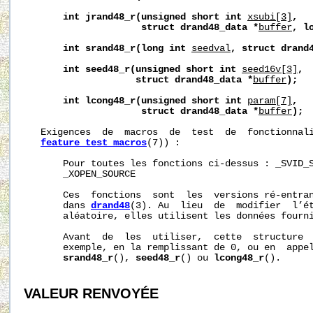
int
jrand48_r(unsigned
short
int
xsubi[3]
,
struct
drand48_data
*
buffer
,
l
int
srand48_r(long
int
seedval
,
struct
drand
int
seed48_r(unsigned
short
int
seed16v[3]
,
struct
drand48_data
*
buffer
);
int
lcong48_r(unsigned
short
int
param[7]
,
struct
drand48_data
*
buffer
);
   Exigences  de  macros  de  test  de  fonctionnali
feature_test_macros
(7)) :

       Pour toutes les fonctions ci-dessus : _SVID_S
       _XOPEN_SOURCE

       Ces  fonctions  sont  les  versions ré-entran
       dans 
drand48
(3). Au  lieu  de  modifier  l’ét
       aléatoire, elles utilisent les données fourn
       Avant  de  les  utiliser,  cette  structure  
       exemple, en la remplissant de 0, ou en  appel
srand48_r
(), 
seed48_r
() ou 
lcong48_r
().

VALEUR RENVOYÉE