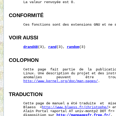
       La valeur renvoyée est 0.

CONFORMITÉ
       Ces fonctions sont des extensions GNU et ne s
VOIR AUSSI
drand48
(3), 
rand
(3), 
random
(3)

COLOPHON
       Cette  page  fait  partie  de  la  publicati
       Linux. Une description du projet et des instr
       anomalies       peuvent       être       trou
http://www.kernel.org/doc/man-pages/
.

TRADUCTION
       Cette page de manuel a été traduite  et  mise
       Blaess  <
http://www.blaess.fr/christophe/
> e
       Alain Portal <aportal AT univ-montp2 DOT fr> 
       disposition sur 
http://manpagesfr.free.fr/
.
