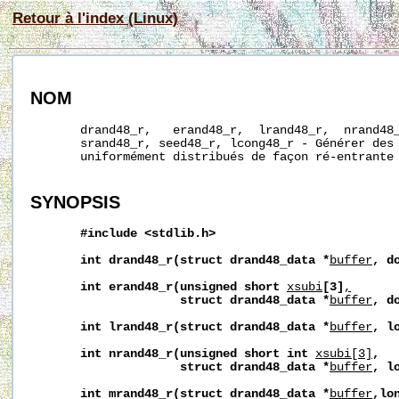
Retour à l'index (Linux)
NOM
       drand48_r,   erand48_r,  lrand48_r,  nrand48_
       srand48_r, seed48_r, lcong48_r - Générer des 
       uniformément distribués de façon ré-entrante

SYNOPSIS
#include
<stdlib.h>
int
drand48_r(struct
drand48_data
*
buffer
,
d
int
erand48_r(unsigned
short
xsubi
[3]
,
struct
drand48_data
*
buffer
,
d
int
lrand48_r(struct
drand48_data
*
buffer
,
l
int
nrand48_r(unsigned
short
int
xsubi[3]
,
struct
drand48_data
*
buffer
,
l
int
mrand48_r(struct
drand48_data
*
buffer
,lo