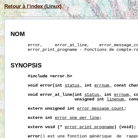
Retour à l'index (Linux)
NOM
       error,     error_at_line,    error_message_co
       error_print_progname - Fonctions de compte-re
SYNOPSIS
#include
<error.h>
void
error(int
status,
int
errnum,
const
cha
void
error_at_line(int
status,
int
errnum,
c
unsigned
int
linenum,
con
extern
unsigned
int
error_message_count
;
extern
int
error_one_per_line
;
extern
void
(*
error_print_progname
)
(void);
error
() est une fonction générique  de  rappo