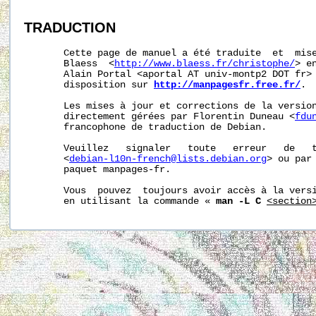
TRADUCTION
       Cette page de manuel a été traduite  et  mise
       Blaess  <
http://www.blaess.fr/christophe/
> e
       Alain Portal <aportal AT univ-montp2 DOT fr> 
       disposition sur 
http://manpagesfr.free.fr/
.

       Les mises à jour et corrections de la version
       directement gérées par Florentin Duneau <
fdu
       francophone de traduction de Debian.

       Veuillez   signaler   toute   erreur   de   t
       <
debian-l10n-french@lists.debian.org
> ou par 
       paquet manpages-fr.

       Vous  pouvez  toujours avoir accès à la versi
       en utilisant la commande « 
man -L C
<section