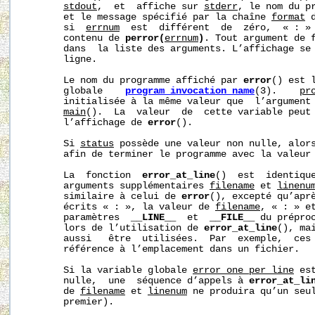
stdout
,  et  affiche sur 
stderr
, le nom du pr
       et le message spécifié par la chaîne 
format
 
       si  
errnum
  est  différent  de  zéro,  « : » 
       contenu de 
perror(
errnum
)
. Tout argument de 
       dans  la liste des arguments. L’affichage se 
       ligne.

       Le nom du programme affiché par 
error
() est 
       globale    
program_invocation_name
(3).    
pr
       initialisée à la même valeur que  l’argument
main
().  La  valeur  de  cette variable peut 
       l’affichage de 
error
().

       Si 
status
 possède une valeur non nulle, alor
       afin de terminer le programme avec la valeur 
       La  fonction  
error_at_line
()  est  identiqu
       arguments supplémentaires 
filename
 et 
linenu
       similaire à celui de 
error
(), excepté qu’aprè
       écrits « : », la valeur de 
filename
, « : » e
       paramètres  
__LINE__
  et  
__FILE__
 du préproc
       lors de l’utilisation de 
error_at_line
(), ma
       aussi   être  utilisées.  Par  exemple,  ces 
       référence à l’emplacement dans un fichier.

       Si la variable globale 
error_one_per_line
 es
       nulle,  une  séquence d’appels à 
error_at_li
       de 
filename
 et 
linenum
 ne produira qu’un seul
       premier).
