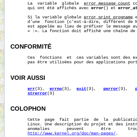
       La  variable  globale  
error_message_count
 c
       qui ont été affichés avec 
error
() et 
error_a
       Si la variable globale 
error_print_progname
 
       d’une  fonction (c’est-à-dire, différent de N
       est appelée au lieu de préfixer le message av
       « :». La fonction doit affiché une chaîne de
CONFORMITÉ
       Ces  fonctions  et  ces variables sont des ex
       pas être utilisées pour des applications port
VOIR AUSSI
err
(3),  
errno
(3),  
exit
(3),   
perror
(3),   
strerror
(3)

COLOPHON
       Cette  page  fait  partie  de  la  publicati
       Linux. Une description du projet et des instr
       anomalies       peuvent       être       trou
http://www.kernel.org/doc/man-pages/
.
