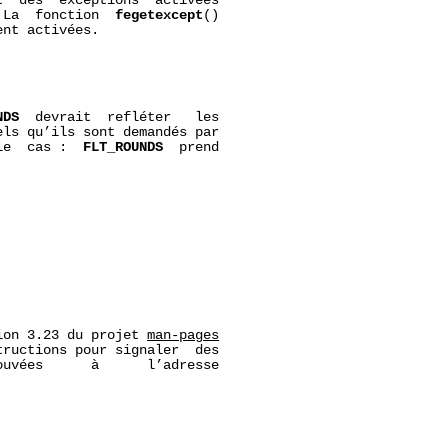
  des  exceptions  activées

 La  fonction  
fegetexcept
()

nt activées.

NDS
  devrait  refléter   les

ls qu’ils sont demandés par

le  cas :  
FLT_ROUNDS
  prend

ion 3.23 du projet 
man-pages
ructions pour signaler  des

uvées      à      l’adresse
