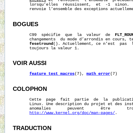
excepts
 et  renvoient  l’ensemble  précédent
       lorsqu’elles  réussissent,  et  -1  sinon. 
       renvoie l’ensemble des exceptions actuelleme
BOGUES
       C99  spécifie  que  la  valeur  de  
FLT_ROU
       changements  du mode d’arrondis en cours, te
fesetround
(). Actuellement, ce n’est  pas  
       toujours la valeur 1.

VOIR AUSSI
feature_test_macros
(7), 
math_error
(7)

COLOPHON
       Cette  page  fait  partie  de  la  publicat
       Linux. Une description du projet et des inst
       anomalies       peuvent       être       tro
http://www.kernel.org/doc/man-pages/
.

TRADUCTION