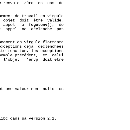
 renvoie  zéro  en  cas  de

ement de travail en virgule

  objet  doit  être  valide,

  appel   à  
fegetenv
(),  de

t  appel  ne  déclenche  pas

nement en virgule flottante

exceptions déjà  déclenchées

te fonction, les exceptions

emble précédent,  et  celui

  l’objet   
*envp
  doit être

t une valeur non  nulle  en

ibc dans sa version 2.1.
