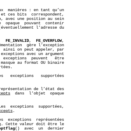
x  manières : en tant qu’un

et ces bits  correspondent,

, avec une position au sein

  opaque  pouvant  contenir

éventuellement l’adresse du

,  
FE_INVALID
,  
FE_OVERFLOW
,

mentation  gère l’exception

 ainsi on peut appeler, par

exceptions avec un argument

  exceptions  peuvent   être

 masque au format OU binaire

tées.

es   exceptions   supportées

représentation de l’état des

cepts
  dans  l’objet  opaque

les  exceptions  supportées,

xcepts
.

es  exceptions  représentées

p
. Cette valeur doit être le

eptflag
()  avec  un  dernier
