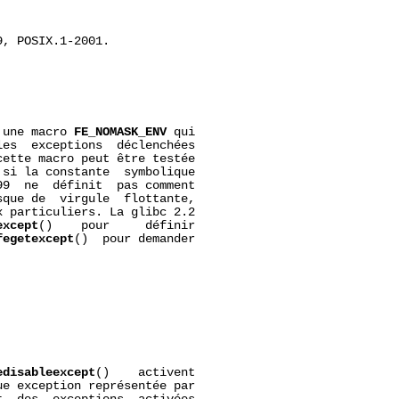
, POSIX.1-2001.

 une macro 
FE_NOMASK_ENV
 qui

es  exceptions  déclenchées

ette macro peut être testée

si la constante  symbolique

9  ne  définit  pas comment

que de  virgule  flottante,

 particuliers. La glibc 2.2

except
()    pour     définir

fegetexcept
()  pour demander

edisableexcept
()    activent

e exception représentée par
