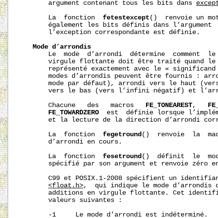
       argument contenant tous les bits dans 
excep
       La  fonction  
fetestexcept
()  renvoie un mot
       également les bits définis dans l’argument 
       l’exception correspondante est définie.

Mode
d
’
arrondis
       Le  mode  d’arrondi  détermine  comment  le 
       virgule flottante doit être traité quand le 
       représenté exactement avec le « significand 
       modes d’arrondis peuvent être fournis : arro
       mode par défaut), arrondi vers le haut (vers
       vers le bas (vers l’infini négatif) et l’arr
       Chacune   des   macros   
FE_TONEAREST
,   
FE
FE_TOWARDZERO
  est  définie lorsque l’implém
       et la lecture de la direction d’arrondi corr
       La  fonction  
fegetround
()  renvoie  la  mac
       d’arrondi en cours.

       La  fonction  
fesetround
()  définit  le  mod
       spécifié par son argument et renvoie zéro en
       C99 et POSIX.1-2008 spécifient un identifia
<float.h>
,  qui indique le mode d’arrondis d
       additions en virgule flottante. Cet identifi
       valeurs suivantes :

       -1     Le mode d’arrondi est indéterminé.
