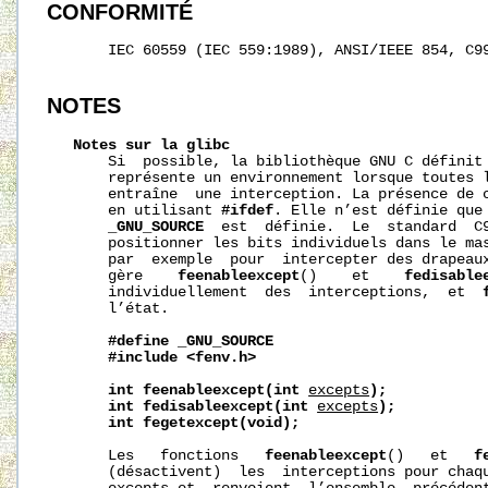
CONFORMITÉ
       IEC 60559 (IEC 559:1989), ANSI/IEEE 854, C99
NOTES
Notes
sur
la
glibc
       Si  possible, la bibliothèque GNU C définit
       représente un environnement lorsque toutes l
       entraîne  une interception. La présence de c
       en utilisant 
#ifdef
. Elle n’est définie que 
_GNU_SOURCE
  est  définie.  Le  standard  C9
       positionner les bits individuels dans le mas
       par  exemple  pour  intercepter des drapeaux
       gère    
feenableexcept
()    et    
fedisable
       individuellement  des  interceptions,  et  
       l’état.

#define
_GNU_SOURCE
#include
<fenv.h>
int
feenableexcept(int
excepts
);
int
fedisableexcept(int
excepts
);
int
fegetexcept(void);
       Les   fonctions   
feenableexcept
()   et   
f
       (désactivent)  les  interceptions pour chaqu