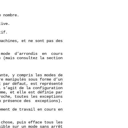
 nombre.

ive.

if.

achines, et ne sont pas des

mode  d’arrondis  en  cours

) (mais consultez la section

nte, y compris les modes de

e manipulés sous forme d’un

t par défaut, est représenté

l s’agit de la configuration

me, et elle est définie par

oche, toutes les exceptions

 présence des  exceptions).

ment de travail en cours en

chose, puis efface tous les

ible sur un mode sans arrêt
