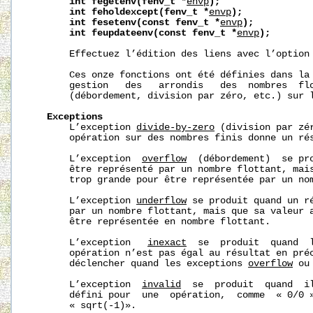
int
fegetenv(fenv_t
*
envp
);
int
feholdexcept(fenv_t
*
envp
);
int
fesetenv(const
fenv_t
*
envp
);
int
feupdateenv(const
fenv_t
*
envp
);
       Effectuez l’édition des liens avec l’option
       Ces onze fonctions ont été définies dans la 
       gestion   des   arrondis   des  nombres  flo
       (débordement, division par zéro, etc.) sur l
Exceptions
       L’exception 
divide-by-zero
 (division par zér
       opération sur des nombres finis donne un rés
       L’exception  
overflow
  (débordement)  se pro
       être représenté par un nombre flottant, mais
       trop grande pour être représentée par un nom
       L’exception 
underflow
 se produit quand un ré
       par un nombre flottant, mais que sa valeur a
       être représentée en nombre flottant.

       L’exception   
inexact
  se  produit  quand  l
       opération n’est pas égal au résultat en préc
       déclencher quand les exceptions 
overflow
 ou
       L’exception  
invalid
  se  produit  quand  il
       défini pour  une  opération,  comme  « 0/0 »
       « sqrt(-1)».
