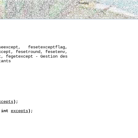
Loading
eexcept,   fesetexceptflag,

cept, fesetround, fesetenv,

, fegetexcept - Gestion des

ants

xcepts
);
int
excepts
);