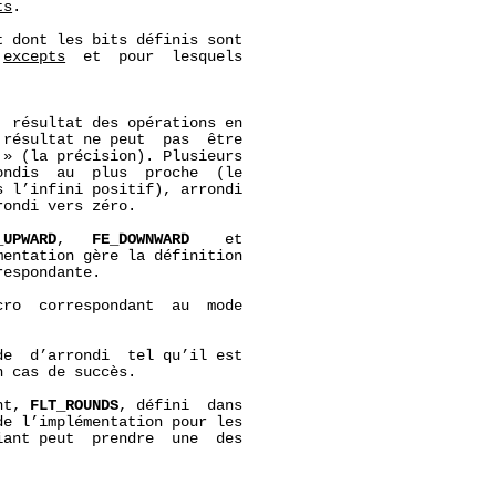
ts
.

 dont les bits définis sont

 
excepts
  et  pour  lesquels

 résultat des opérations en

résultat ne peut  pas  être

» (la précision). Plusieurs

ndis  au  plus  proche  (le

 l’infini positif), arrondi

ondi vers zéro.

_UPWARD
,   
FE_DOWNWARD
    et

entation gère la définition

espondante.

ro  correspondant  au  mode

e  d’arrondi  tel qu’il est

 cas de succès.

nt, 
FLT_ROUNDS
, défini  dans

e l’implémentation pour les

ant peut  prendre  une  des
