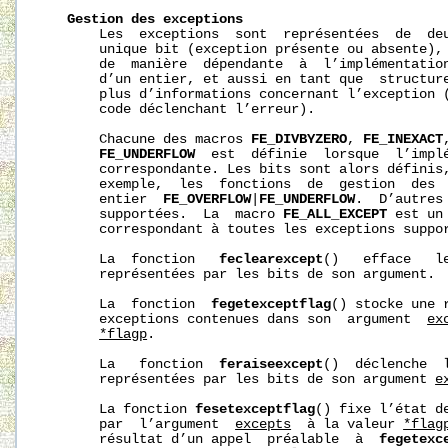
Gestion
des
exceptions
       Les  exceptions  sont  représentées  de  deu
       unique bit (exception présente ou absente), 
       de  manière  dépendante  à  l’implémentation
       d’un entier, et aussi en tant que  structure
       plus d’informations concernant l’exception (
       code déclenchant l’erreur).

       Chacune des macros 
FE_DIVBYZERO
, 
FE_INEXACT
FE_UNDERFLOW
  est  définie  lorsque  l’implé
       correspondante. Les bits sont alors définis,
       exemple,  les  fonctions  de  gestion  des  
       entier  
FE_OVERFLOW
|
FE_UNDERFLOW
.  D’autres
       supportées.  La  macro 
FE_ALL_EXCEPT
 est un
       correspondant à toutes les exceptions suppor
       La  fonction   
feclearexcept
()   efface   l
       représentées par les bits de son argument.

       La  fonction  
fegetexceptflag
() stocke une 
       exceptions contenues dans son  argument  
ex
*flagp
.

       La   fonction  
feraiseexcept
()  déclenche  
       représentées par les bits de son argument 
e
       La fonction 
fesetexceptflag
() fixe l’état d
       par  l’argument  
excepts
  à la valeur 
*flag
       résultat d’un appel  préalable  à  
fegetexc