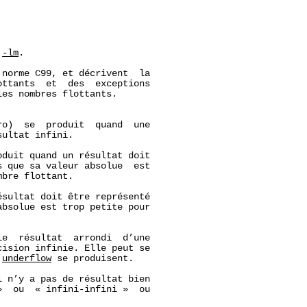
 
-lm
.

norme C99, et décrivent  la

ttants  et  des  exceptions

es nombres flottants.

o)  se  produit  quand  une

ultat infini.

duit quand un résultat doit

 que sa valeur absolue  est

bre flottant.

sultat doit être représenté

bsolue est trop petite pour

e  résultat  arrondi  d’une

ision infinie. Elle peut se

 
underflow
 se produisent.

 n’y a pas de résultat bien

  ou  « infini-infini »  ou
