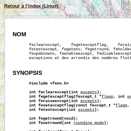
Retour à l'index (Linux)
NOM
       feclearexcept,    fegetexceptflag,    ferais
       fetestexcept, fegetenv, fegetround, feholdex
       feupdateenv, feenableexcept, fedisableexcept
       exceptions et des arrondis des nombres flott
SYNOPSIS
#include
<fenv.h>
int
feclearexcept(int
excepts
);
int
fegetexceptflag(fexcept_t
*
flagp
,
int
e
int
feraiseexcept(int
excepts
);
int
fesetexceptflag(const
fexcept_t
*
flagp
,
int
fetestexcept(int
excepts
);
int
fegetround(void);
int
fesetround(int
rounding_mode
);