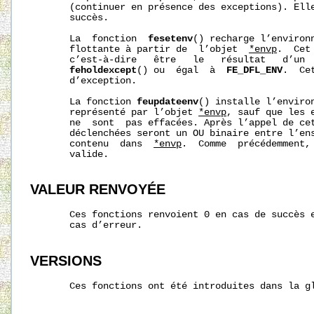
       (continuer en présence des exceptions). Elle
       succès.

       La  fonction  
fesetenv
() recharge l’environn
       flottante à partir de  l’objet  
*envp
.  Cet
       c’est-à-dire   être   le   résultat   d’un 
feholdexcept
() ou  égal  à  
FE_DFL_ENV
.  Ce
       d’exception.

       La fonction 
feupdateenv
() installe l’environ
       représenté par l’objet 
*envp
, sauf que les 
       ne  sont  pas effacées. Après l’appel de cet
       déclenchées seront un OU binaire entre l’ens
       contenu  dans  
*envp
.  Comme  précédemment,
       valide.

VALEUR RENVOYÉE
       Ces fonctions renvoient 0 en cas de succès e
       cas d’erreur.

VERSIONS
       Ces fonctions ont été introduites dans la gl