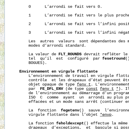
       0      L’arrondi se fait vers 0.

       1      L’arrondi se fait vers le plus proche
       2      L’arrondi se fait vers l’infini posit
       3      L’arrondi se fait vers l’infini négat
       Les  autres  valeurs  sont dépendantes des m
       modes d’arrondi standard.

       La valeur de 
FLT_ROUNDS
 devrait refléter le 
       tel  qu’il  est  configuré  par 
fesetround
(
       BOGUES).

Environnement
en
virgule
flottante
       L’environnement de travail en virgule flotta
       contrôle  et les drapeaux d’état peuvent êtr
       objet opaque de type 
fenv_t
. L’environnemen
       par  
FE_DFL_ENV
 (de type 
const
fenv_t
*
). I
       de l’environnement au démarrage d’un program
       ISO  C  comme  ayant  un  arrondi au plus pr
       effacées et un mode sans arrêt (continuer en
       La  fonction  
fegetenv
()  sauve  l’environne
       virgule flottante dans l’objet 
*envp
.

       La fonction 
feholdexcept
() effectue la même 
       drapeaux  d’exceptions,  et  bascule si poss