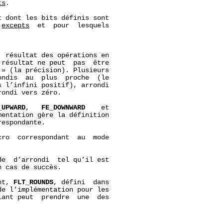
ts
.

 dont les bits définis sont

 
excepts
  et  pour  lesquels

 résultat des opérations en

résultat ne peut  pas  être

» (la précision). Plusieurs

ndis  au  plus  proche  (le

 l’infini positif), arrondi

ondi vers zéro.

_UPWARD
,   
FE_DOWNWARD
    et

entation gère la définition

espondante.

ro  correspondant  au  mode

e  d’arrondi  tel qu’il est

 cas de succès.

nt, 
FLT_ROUNDS
, défini  dans

e l’implémentation pour les

ant peut  prendre  une  des
