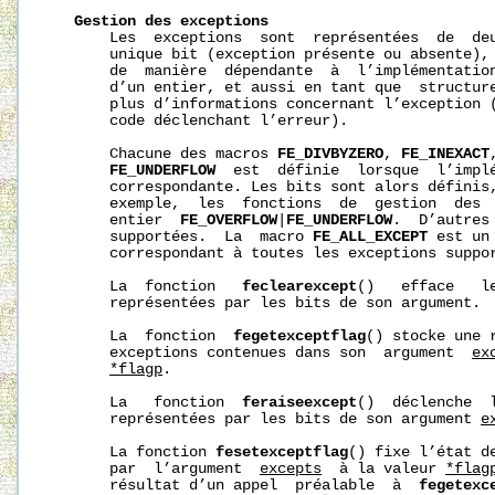
Gestion
des
exceptions
       Les  exceptions  sont  représentées  de  deu
       unique bit (exception présente ou absente), 
       de  manière  dépendante  à  l’implémentation
       d’un entier, et aussi en tant que  structure
       plus d’informations concernant l’exception (
       code déclenchant l’erreur).

       Chacune des macros 
FE_DIVBYZERO
, 
FE_INEXACT
FE_UNDERFLOW
  est  définie  lorsque  l’implé
       correspondante. Les bits sont alors définis,
       exemple,  les  fonctions  de  gestion  des  
       entier  
FE_OVERFLOW
|
FE_UNDERFLOW
.  D’autres
       supportées.  La  macro 
FE_ALL_EXCEPT
 est un
       correspondant à toutes les exceptions suppor
       La  fonction   
feclearexcept
()   efface   l
       représentées par les bits de son argument.

       La  fonction  
fegetexceptflag
() stocke une 
       exceptions contenues dans son  argument  
ex
*flagp
.

       La   fonction  
feraiseexcept
()  déclenche  
       représentées par les bits de son argument 
e
       La fonction 
fesetexceptflag
() fixe l’état d
       par  l’argument  
excepts
  à la valeur 
*flag
       résultat d’un appel  préalable  à  
fegetexc