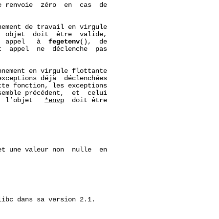
 renvoie  zéro  en  cas  de

ement de travail en virgule

  objet  doit  être  valide,

  appel   à  
fegetenv
(),  de

t  appel  ne  déclenche  pas

nement en virgule flottante

exceptions déjà  déclenchées

te fonction, les exceptions

emble précédent,  et  celui

  l’objet   
*envp
  doit être

t une valeur non  nulle  en

ibc dans sa version 2.1.
