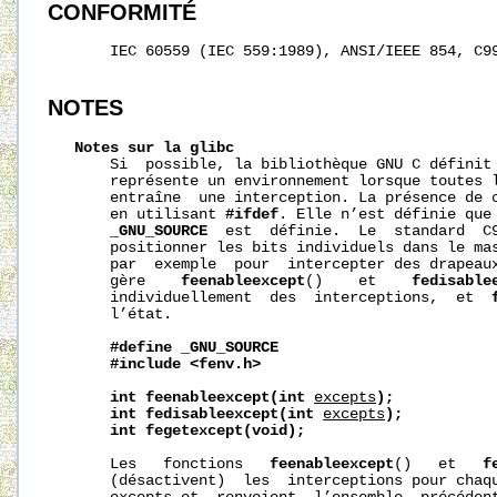
CONFORMITÉ
       IEC 60559 (IEC 559:1989), ANSI/IEEE 854, C99
NOTES
Notes
sur
la
glibc
       Si  possible, la bibliothèque GNU C définit
       représente un environnement lorsque toutes l
       entraîne  une interception. La présence de c
       en utilisant 
#ifdef
. Elle n’est définie que 
_GNU_SOURCE
  est  définie.  Le  standard  C9
       positionner les bits individuels dans le mas
       par  exemple  pour  intercepter des drapeaux
       gère    
feenableexcept
()    et    
fedisable
       individuellement  des  interceptions,  et  
       l’état.

#define
_GNU_SOURCE
#include
<fenv.h>
int
feenableexcept(int
excepts
);
int
fedisableexcept(int
excepts
);
int
fegetexcept(void);
       Les   fonctions   
feenableexcept
()   et   
f
       (désactivent)  les  interceptions pour chaqu