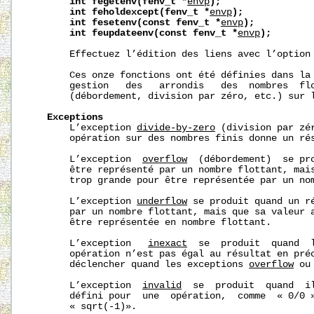
int
fegetenv(fenv_t
*
envp
);
int
feholdexcept(fenv_t
*
envp
);
int
fesetenv(const
fenv_t
*
envp
);
int
feupdateenv(const
fenv_t
*
envp
);
       Effectuez l’édition des liens avec l’option
       Ces onze fonctions ont été définies dans la 
       gestion   des   arrondis   des  nombres  flo
       (débordement, division par zéro, etc.) sur l
Exceptions
       L’exception 
divide-by-zero
 (division par zér
       opération sur des nombres finis donne un rés
       L’exception  
overflow
  (débordement)  se pro
       être représenté par un nombre flottant, mais
       trop grande pour être représentée par un nom
       L’exception 
underflow
 se produit quand un ré
       par un nombre flottant, mais que sa valeur a
       être représentée en nombre flottant.

       L’exception   
inexact
  se  produit  quand  l
       opération n’est pas égal au résultat en préc
       déclencher quand les exceptions 
overflow
 ou
       L’exception  
invalid
  se  produit  quand  il
       défini pour  une  opération,  comme  « 0/0 »
       « sqrt(-1)».
