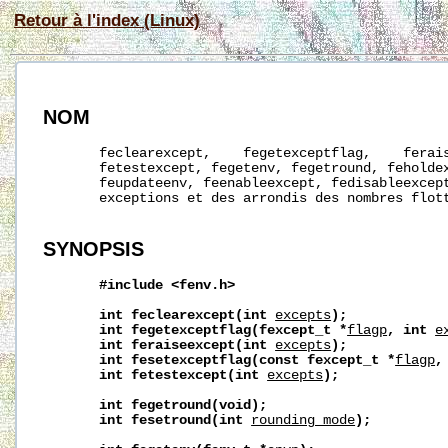
Retour à l'index (Linux)
NOM
       feclearexcept,    fegetexceptflag,    ferais
       fetestexcept, fegetenv, fegetround, feholdex
       feupdateenv, feenableexcept, fedisableexcept
       exceptions et des arrondis des nombres flott
SYNOPSIS
#include
<fenv.h>
int
feclearexcept(int
excepts
);
int
fegetexceptflag(fexcept_t
*
flagp
,
int
e
int
feraiseexcept(int
excepts
);
int
fesetexceptflag(const
fexcept_t
*
flagp
,
int
fetestexcept(int
excepts
);
int
fegetround(void);
int
fesetround(int
rounding_mode
);