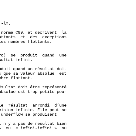
 
-lm
.

norme C99, et décrivent  la

ttants  et  des  exceptions

es nombres flottants.

o)  se  produit  quand  une

ultat infini.

duit quand un résultat doit

 que sa valeur absolue  est

bre flottant.

sultat doit être représenté

bsolue est trop petite pour

e  résultat  arrondi  d’une

ision infinie. Elle peut se

 
underflow
 se produisent.

 n’y a pas de résultat bien

  ou  « infini-infini »  ou
