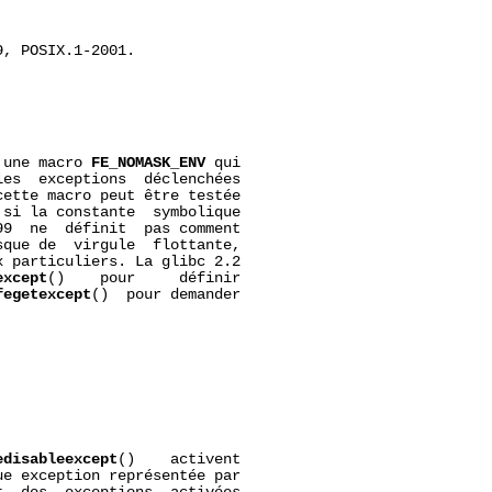
, POSIX.1-2001.

 une macro 
FE_NOMASK_ENV
 qui

es  exceptions  déclenchées

ette macro peut être testée

si la constante  symbolique

9  ne  définit  pas comment

que de  virgule  flottante,

 particuliers. La glibc 2.2

except
()    pour     définir

fegetexcept
()  pour demander

edisableexcept
()    activent

e exception représentée par
