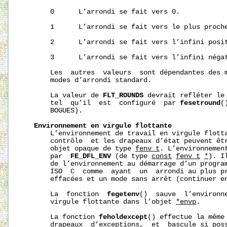
       0      L’arrondi se fait vers 0.

       1      L’arrondi se fait vers le plus proche
       2      L’arrondi se fait vers l’infini posit
       3      L’arrondi se fait vers l’infini négat
       Les  autres  valeurs  sont dépendantes des m
       modes d’arrondi standard.

       La valeur de 
FLT_ROUNDS
 devrait refléter le 
       tel  qu’il  est  configuré  par 
fesetround
(
       BOGUES).

Environnement
en
virgule
flottante
       L’environnement de travail en virgule flotta
       contrôle  et les drapeaux d’état peuvent êtr
       objet opaque de type 
fenv_t
. L’environnemen
       par  
FE_DFL_ENV
 (de type 
const
fenv_t
*
). I
       de l’environnement au démarrage d’un program
       ISO  C  comme  ayant  un  arrondi au plus pr
       effacées et un mode sans arrêt (continuer en
       La  fonction  
fegetenv
()  sauve  l’environne
       virgule flottante dans l’objet 
*envp
.

       La fonction 
feholdexcept
() effectue la même 
       drapeaux  d’exceptions,  et  bascule si poss