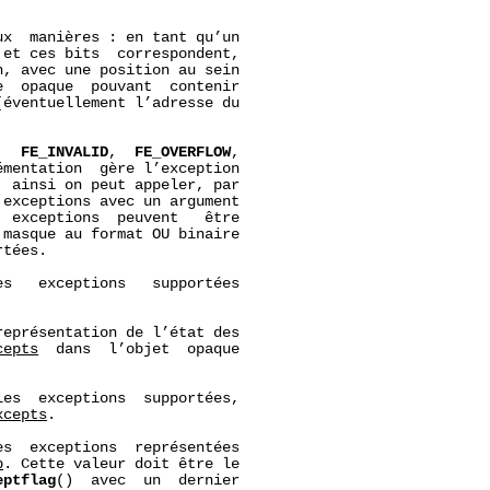
x  manières : en tant qu’un

et ces bits  correspondent,

, avec une position au sein

  opaque  pouvant  contenir

éventuellement l’adresse du

,  
FE_INVALID
,  
FE_OVERFLOW
,

mentation  gère l’exception

 ainsi on peut appeler, par

exceptions avec un argument

  exceptions  peuvent   être

 masque au format OU binaire

tées.

es   exceptions   supportées

représentation de l’état des

cepts
  dans  l’objet  opaque

les  exceptions  supportées,

xcepts
.

es  exceptions  représentées

p
. Cette valeur doit être le

eptflag
()  avec  un  dernier
