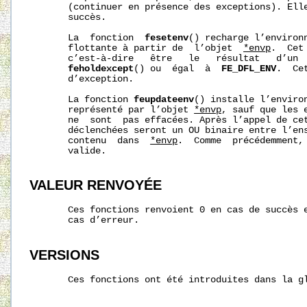
       (continuer en présence des exceptions). Elle
       succès.

       La  fonction  
fesetenv
() recharge l’environn
       flottante à partir de  l’objet  
*envp
.  Cet
       c’est-à-dire   être   le   résultat   d’un 
feholdexcept
() ou  égal  à  
FE_DFL_ENV
.  Ce
       d’exception.

       La fonction 
feupdateenv
() installe l’environ
       représenté par l’objet 
*envp
, sauf que les 
       ne  sont  pas effacées. Après l’appel de cet
       déclenchées seront un OU binaire entre l’ens
       contenu  dans  
*envp
.  Comme  précédemment,
       valide.

VALEUR RENVOYÉE
       Ces fonctions renvoient 0 en cas de succès e
       cas d’erreur.

VERSIONS
       Ces fonctions ont été introduites dans la gl