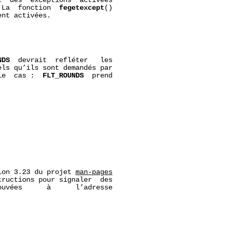
  des  exceptions  activées

 La  fonction  
fegetexcept
()

nt activées.

NDS
  devrait  refléter   les

ls qu’ils sont demandés par

le  cas :  
FLT_ROUNDS
  prend

ion 3.23 du projet 
man-pages
ructions pour signaler  des

uvées      à      l’adresse
