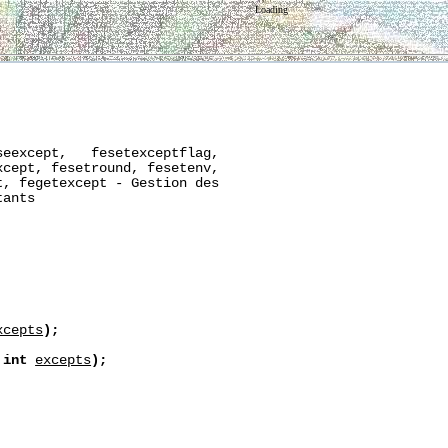
Loading
eexcept,   fesetexceptflag,

cept, fesetround, fesetenv,

, fegetexcept - Gestion des

ants

xcepts
);
int
excepts
);