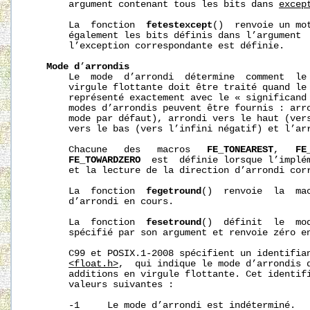
       argument contenant tous les bits dans 
excep
       La  fonction  
fetestexcept
()  renvoie un mot
       également les bits définis dans l’argument 
       l’exception correspondante est définie.

Mode
d
’
arrondis
       Le  mode  d’arrondi  détermine  comment  le 
       virgule flottante doit être traité quand le 
       représenté exactement avec le « significand 
       modes d’arrondis peuvent être fournis : arro
       mode par défaut), arrondi vers le haut (vers
       vers le bas (vers l’infini négatif) et l’arr
       Chacune   des   macros   
FE_TONEAREST
,   
FE
FE_TOWARDZERO
  est  définie lorsque l’implém
       et la lecture de la direction d’arrondi corr
       La  fonction  
fegetround
()  renvoie  la  mac
       d’arrondi en cours.

       La  fonction  
fesetround
()  définit  le  mod
       spécifié par son argument et renvoie zéro en
       C99 et POSIX.1-2008 spécifient un identifia
<float.h>
,  qui indique le mode d’arrondis d
       additions en virgule flottante. Cet identifi
       valeurs suivantes :

       -1     Le mode d’arrondi est indéterminé.
