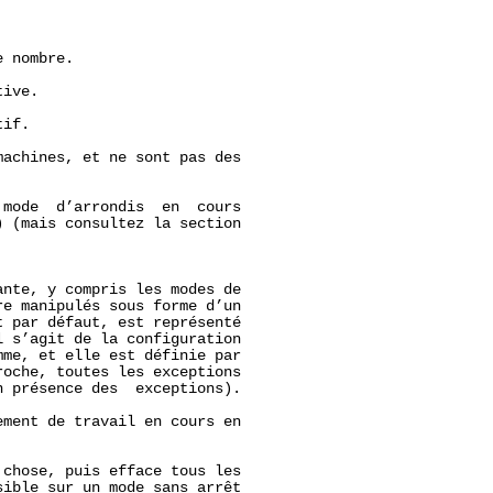
 nombre.

ive.

if.

achines, et ne sont pas des

mode  d’arrondis  en  cours

) (mais consultez la section

nte, y compris les modes de

e manipulés sous forme d’un

t par défaut, est représenté

l s’agit de la configuration

me, et elle est définie par

oche, toutes les exceptions

 présence des  exceptions).

ment de travail en cours en

chose, puis efface tous les

ible sur un mode sans arrêt
