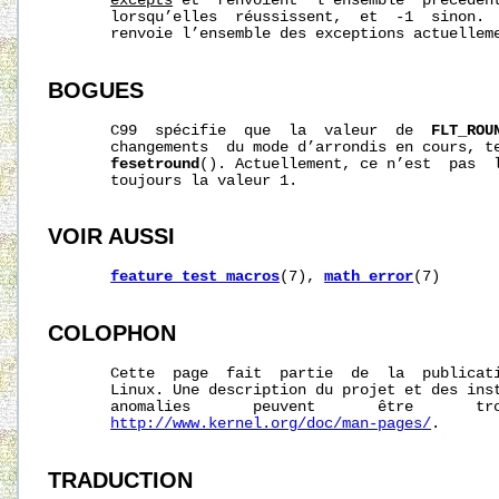
excepts
 et  renvoient  l’ensemble  précédent
       lorsqu’elles  réussissent,  et  -1  sinon. 
       renvoie l’ensemble des exceptions actuelleme
BOGUES
       C99  spécifie  que  la  valeur  de  
FLT_ROU
       changements  du mode d’arrondis en cours, te
fesetround
(). Actuellement, ce n’est  pas  
       toujours la valeur 1.

VOIR AUSSI
feature_test_macros
(7), 
math_error
(7)

COLOPHON
       Cette  page  fait  partie  de  la  publicat
       Linux. Une description du projet et des inst
       anomalies       peuvent       être       tro
http://www.kernel.org/doc/man-pages/
.

TRADUCTION