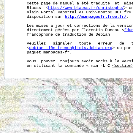
       Cette page de manuel a été traduite  et  mise
       Blaess  <
http://www.blaess.fr/christophe/
> e
       Alain Portal <aportal AT univ-montp2 DOT fr> 
       disposition sur 
http://manpagesfr.free.fr/
.

       Les mises à jour et corrections de la version
       directement gérées par Florentin Duneau <
fdu
       francophone de traduction de Debian.

       Veuillez   signaler   toute   erreur   de   t
       <
debian-l10n-french@lists.debian.org
> ou par 
       paquet manpages-fr.

       Vous  pouvez  toujours avoir accès à la versi
       en utilisant la commande « 
man -L C
<section