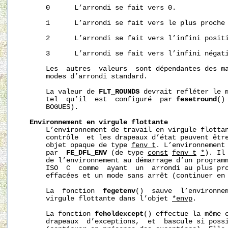
       0      L’arrondi se fait vers 0.

       1      L’arrondi se fait vers le plus proche 
       2      L’arrondi se fait vers l’infini positi
       3      L’arrondi se fait vers l’infini négati
       Les  autres  valeurs  sont dépendantes des ma
       modes d’arrondi standard.

       La valeur de 
FLT_ROUNDS
 devrait refléter le m
       tel  qu’il  est  configuré  par 
fesetround
()
       BOGUES).

Environnement
en
virgule
flottante
       L’environnement de travail en virgule flottan
       contrôle  et les drapeaux d’état peuvent être
       objet opaque de type 
fenv_t
. L’environnement 
       par  
FE_DFL_ENV
 (de type 
const
fenv_t
*
). Il
       de l’environnement au démarrage d’un programm
       ISO  C  comme  ayant  un  arrondi au plus pro
       effacées et un mode sans arrêt (continuer en 
       La  fonction  
fegetenv
()  sauve  l’environnem
       virgule flottante dans l’objet 
*envp
.

       La fonction 
feholdexcept
() effectue la même c
       drapeaux  d’exceptions,  et  bascule si possi