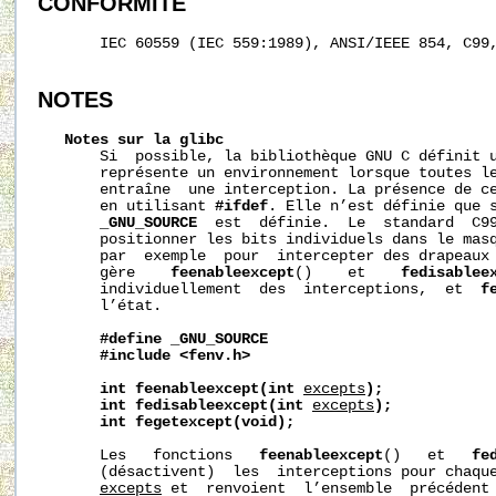
CONFORMITÉ
       IEC 60559 (IEC 559:1989), ANSI/IEEE 854, C99,
NOTES
Notes
sur
la
glibc
       Si  possible, la bibliothèque GNU C définit 
       représente un environnement lorsque toutes le
       entraîne  une interception. La présence de ce
       en utilisant 
#ifdef
. Elle n’est définie que s
_GNU_SOURCE
  est  définie.  Le  standard  C99
       positionner les bits individuels dans le masq
       par  exemple  pour  intercepter des drapeaux 
       gère    
feenableexcept
()    et    
fedisablee
       individuellement  des  interceptions,  et  
f
       l’état.

#define
_GNU_SOURCE
#include
<fenv.h>
int
feenableexcept(int
excepts
);
int
fedisableexcept(int
excepts
);
int
fegetexcept(void);
       Les   fonctions   
feenableexcept
()   et   
fe
       (désactivent)  les  interceptions pour chaque
excepts
 et  renvoient  l’ensemble  précédent 