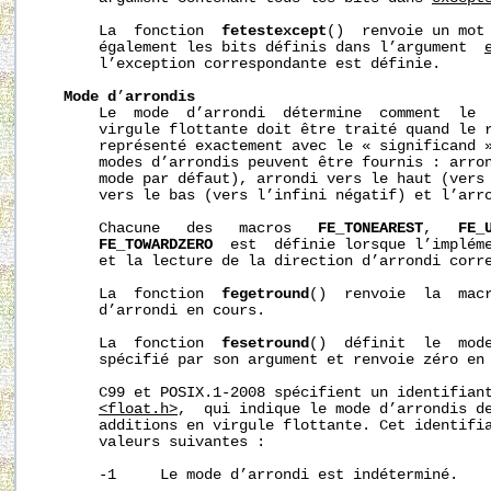
       La  fonction  
fetestexcept
()  renvoie un mot 
       également les bits définis dans l’argument  
       l’exception correspondante est définie.

Mode
d
’
arrondis
       Le  mode  d’arrondi  détermine  comment  le  
       virgule flottante doit être traité quand le r
       représenté exactement avec le « significand »
       modes d’arrondis peuvent être fournis : arron
       mode par défaut), arrondi vers le haut (vers 
       vers le bas (vers l’infini négatif) et l’arro
       Chacune   des   macros   
FE_TONEAREST
,   
FE_
FE_TOWARDZERO
  est  définie lorsque l’impléme
       et la lecture de la direction d’arrondi corre
       La  fonction  
fegetround
()  renvoie  la  macr
       d’arrondi en cours.

       La  fonction  
fesetround
()  définit  le  mode
       spécifié par son argument et renvoie zéro en 
       C99 et POSIX.1-2008 spécifient un identifian
<float.h>
,  qui indique le mode d’arrondis de
       additions en virgule flottante. Cet identifia
       valeurs suivantes :

       -1     Le mode d’arrondi est indéterminé.
