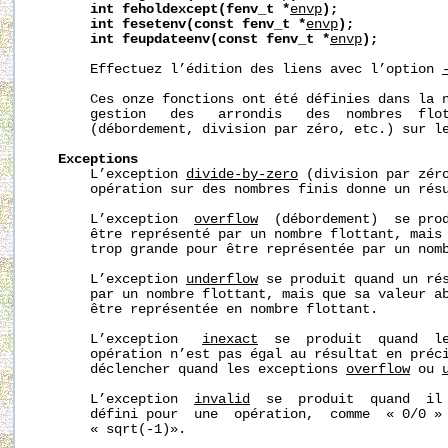
int
feholdexcept(fenv_t
*
envp
);
int
fesetenv(const
fenv_t
*
envp
);
int
feupdateenv(const
fenv_t
*
envp
);
       Effectuez l’édition des liens avec l’option 
       Ces onze fonctions ont été définies dans la n
       gestion   des   arrondis   des  nombres  flot
       (débordement, division par zéro, etc.) sur le
Exceptions
       L’exception 
divide-by-zero
 (division par zéro
       opération sur des nombres finis donne un résu
       L’exception  
overflow
  (débordement)  se prod
       être représenté par un nombre flottant, mais 
       trop grande pour être représentée par un nomb
       L’exception 
underflow
 se produit quand un rés
       par un nombre flottant, mais que sa valeur ab
       être représentée en nombre flottant.

       L’exception   
inexact
  se  produit  quand  le
       opération n’est pas égal au résultat en préci
       déclencher quand les exceptions 
overflow
 ou 
       L’exception  
invalid
  se  produit  quand  il 
       défini pour  une  opération,  comme  « 0/0 » 
       « sqrt(-1)».
