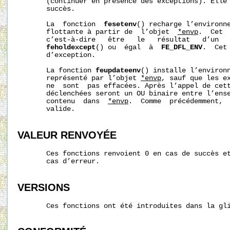
       (continuer en présence des exceptions). Elle 
       succès.

       La  fonction  
fesetenv
() recharge l’environne
       flottante à partir de  l’objet  
*envp
.  Cet 
       c’est-à-dire   être   le   résultat   d’un  
feholdexcept
() ou  égal  à  
FE_DFL_ENV
.  Cet
       d’exception.

       La fonction 
feupdateenv
() installe l’environn
       représenté par l’objet 
*envp
, sauf que les ex
       ne  sont  pas effacées. Après l’appel de cett
       déclenchées seront un OU binaire entre l’ense
       contenu  dans  
*envp
.  Comme  précédemment, 
       valide.

VALEUR RENVOYÉE
       Ces fonctions renvoient 0 en cas de succès et
       cas d’erreur.

VERSIONS
       Ces fonctions ont été introduites dans la gli