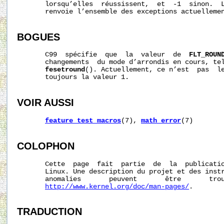
       lorsqu’elles  réussissent,  et  -1  sinon.  
       renvoie l’ensemble des exceptions actuellemen
BOGUES
       C99  spécifie  que  la  valeur  de  
FLT_ROUN
       changements  du mode d’arrondis en cours, tel
fesetround
(). Actuellement, ce n’est  pas  l
       toujours la valeur 1.

VOIR AUSSI
feature_test_macros
(7), 
math_error
(7)

COLOPHON
       Cette  page  fait  partie  de  la  publicati
       Linux. Une description du projet et des instr
       anomalies       peuvent       être       trou
http://www.kernel.org/doc/man-pages/
.

TRADUCTION