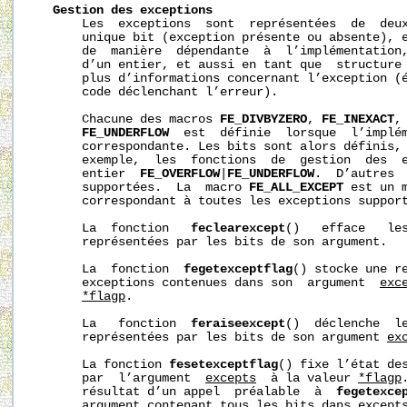
Gestion
des
exceptions
       Les  exceptions  sont  représentées  de  deux
       unique bit (exception présente ou absente), e
       de  manière  dépendante  à  l’implémentation,
       d’un entier, et aussi en tant que  structure 
       plus d’informations concernant l’exception (é
       code déclenchant l’erreur).

       Chacune des macros 
FE_DIVBYZERO
, 
FE_INEXACT
,
FE_UNDERFLOW
  est  définie  lorsque  l’implém
       correspondante. Les bits sont alors définis, 
       exemple,  les  fonctions  de  gestion  des  e
       entier  
FE_OVERFLOW
|
FE_UNDERFLOW
.  D’autres  
       supportées.  La  macro 
FE_ALL_EXCEPT
 est un m
       correspondant à toutes les exceptions support
       La  fonction   
feclearexcept
()   efface   les
       représentées par les bits de son argument.

       La  fonction  
fegetexceptflag
() stocke une re
       exceptions contenues dans son  argument  
exc
*flagp
.

       La   fonction  
feraiseexcept
()  déclenche  le
       représentées par les bits de son argument 
ex
       La fonction 
fesetexceptflag
() fixe l’état des
       par  l’argument  
excepts
  à la valeur 
*flagp
       résultat d’un appel  préalable  à  
fegetexce
       argument contenant tous les bits dans 
except