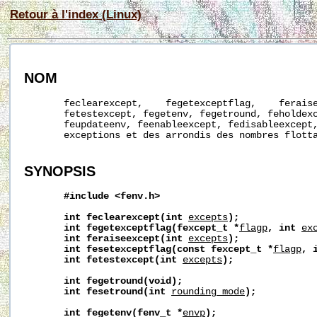
Retour à l'index (Linux)
NOM
       feclearexcept,    fegetexceptflag,    feraise
       fetestexcept, fegetenv, fegetround, feholdexc
       feupdateenv, feenableexcept, fedisableexcept,
       exceptions et des arrondis des nombres flotta
SYNOPSIS
#include
<fenv.h>
int
feclearexcept(int
excepts
);
int
fegetexceptflag(fexcept_t
*
flagp
,
int
ex
int
feraiseexcept(int
excepts
);
int
fesetexceptflag(const
fexcept_t
*
flagp
,
int
fetestexcept(int
excepts
);
int
fegetround(void);
int
fesetround(int
rounding_mode
);
int
fegetenv(fenv_t
*
envp
);