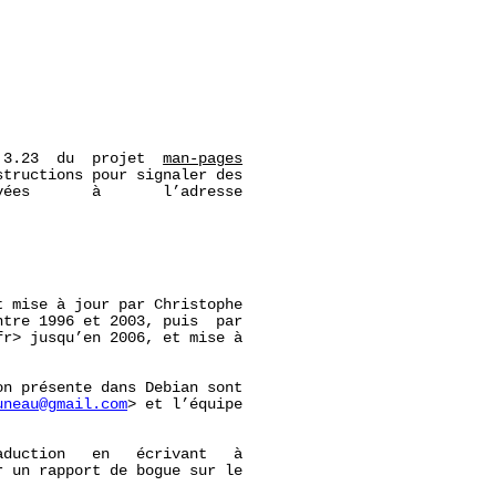
 3.23  du  projet  
man-pages
tructions pour signaler des

ées       à       l’adresse

 mise à jour par Christophe

ntre 1996 et 2003, puis  par

r> jusqu’en 2006, et mise à

n présente dans Debian sont

uneau@gmail.com
> et l’équipe

duction   en   écrivant   à

r un rapport de bogue sur le
