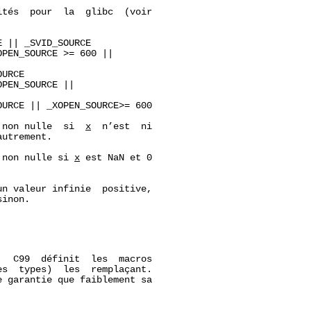
tés  pour  la  glibc  (voir

 || _SVID_SOURCE

PEN_SOURCE >= 600 ||

URCE

PEN_SOURCE ||

URCE || _XOPEN_SOURCE>= 600

 non nulle  si  
x
  n’est  ni

utrement.

 non nulle si 
x
 est NaN et 0

un valeur infinie  positive,

inon.

  C99  définit  les  macros

es  types)  les  remplaçant.

e garantie que faiblement sa
