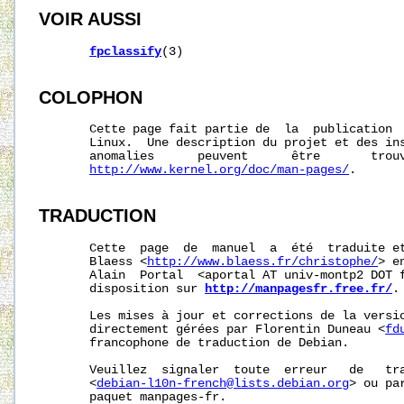
VOIR AUSSI
fpclassify
(3)

COLOPHON
       Cette page fait partie de  la  publication 
       Linux.  Une description du projet et des ins
       anomalies      peuvent      être       trouv
http://www.kernel.org/doc/man-pages/
.

TRADUCTION
       Cette  page  de  manuel  a  été  traduite et
       Blaess <
http://www.blaess.fr/christophe/
> e
       Alain  Portal  <aportal AT univ-montp2 DOT f
       disposition sur 
http://manpagesfr.free.fr/
.

       Les mises à jour et corrections de la versio
       directement gérées par Florentin Duneau <
fd
       francophone de traduction de Debian.

       Veuillez  signaler  toute  erreur   de   tra
       <
debian-l10n-french@lists.debian.org
> ou pa
       paquet manpages-fr.
