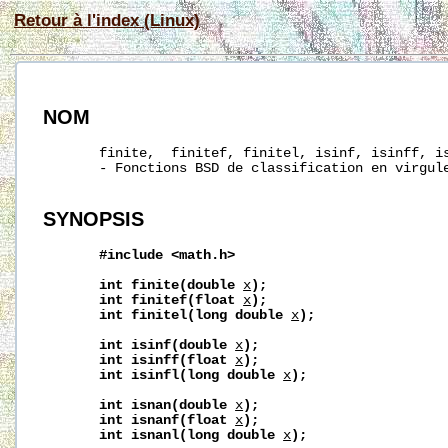
Retour à l'index (Linux)
NOM
       finite,  finitef, finitel, isinf, isinff, is
       - Fonctions BSD de classification en virgule
SYNOPSIS
#include
<math.h>
int
finite(double
x
);
int
finitef(float
x
);
int
finitel(long
double
x
);
int
isinf(double
x
);
int
isinff(float
x
);
int
isinfl(long
double
x
);
int
isnan(double
x
);
int
isnanf(float
x
);
int
isnanl(long
double
x
);