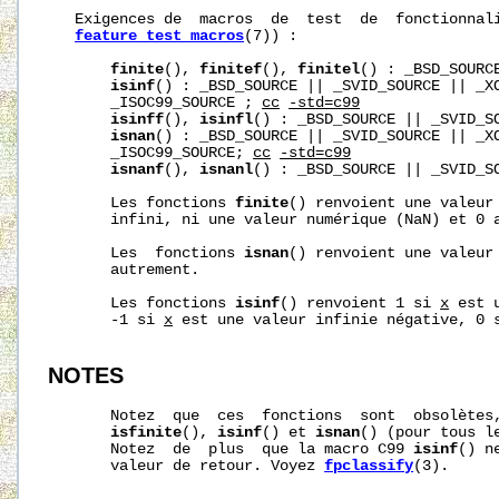
   Exigences de  macros  de  test  de  fonctionnali
feature_test_macros
(7)) :

finite
(), 
finitef
(), 
finitel
() : _BSD_SOURCE
isinf
() : _BSD_SOURCE || _SVID_SOURCE || _XO
       _ISOC99_SOURCE ; 
cc
-std=c99
isinff
(), 
isinfl
() : _BSD_SOURCE || _SVID_SO
isnan
() : _BSD_SOURCE || _SVID_SOURCE || _XO
       _ISOC99_SOURCE; 
cc
-std=c99
isnanf
(), 
isnanl
() : _BSD_SOURCE || _SVID_SO
       Les fonctions 
finite
() renvoient une valeur
       infini, ni une valeur numérique (NaN) et 0 a
       Les  fonctions 
isnan
() renvoient une valeur
       autrement.

       Les fonctions 
isinf
() renvoient 1 si 
x
 est 
       -1 si 
x
 est une valeur infinie négative, 0 s
NOTES
       Notez  que  ces  fonctions  sont  obsolètes,
isfinite
(), 
isinf
() et 
isnan
() (pour tous l
       Notez  de  plus  que la macro C99 
isinf
() n
       valeur de retour. Voyez 
fpclassify
(3).
