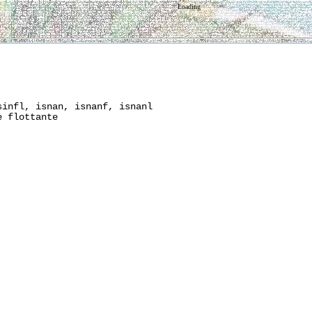
Loading
infl, isnan, isnanf, isnanl

 flottante
