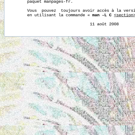
       paquet manpages-fr.

       Vous  pouvez  toujours avoir accès à la versi
       en utilisant la commande « 
man -L C
<section