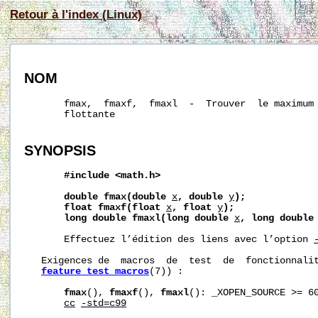
Retour à l'index (Linux)
NOM
       fmax,  fmaxf,  fmaxl  -  Trouver  le maximum 
       flottante

SYNOPSIS
#include
<math.h>
double
fmax(double
x
,
double
y
);
float
fmaxf(float
x
,
float
y
);
long
double
fmaxl(long
double
x
,
long
double
       Effectuez l’édition des liens avec l’option 
   Exigences de  macros  de  test  de  fonctionnalit
feature_test_macros
(7)) :

fmax
(), 
fmaxf
(), 
fmaxl
(): _XOPEN_SOURCE >= 60
cc
-std=c99