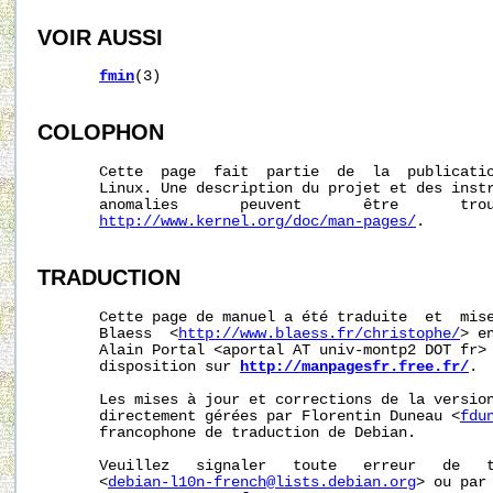
VOIR AUSSI
fmin
(3)

COLOPHON
       Cette  page  fait  partie  de  la  publicati
       Linux. Une description du projet et des instr
       anomalies       peuvent       être       trou
http://www.kernel.org/doc/man-pages/
.

TRADUCTION
       Cette page de manuel a été traduite  et  mise
       Blaess  <
http://www.blaess.fr/christophe/
> e
       Alain Portal <aportal AT univ-montp2 DOT fr> 
       disposition sur 
http://manpagesfr.free.fr/
.

       Les mises à jour et corrections de la version
       directement gérées par Florentin Duneau <
fdu
       francophone de traduction de Debian.

       Veuillez   signaler   toute   erreur   de   t
       <
debian-l10n-french@lists.debian.org
> ou par 