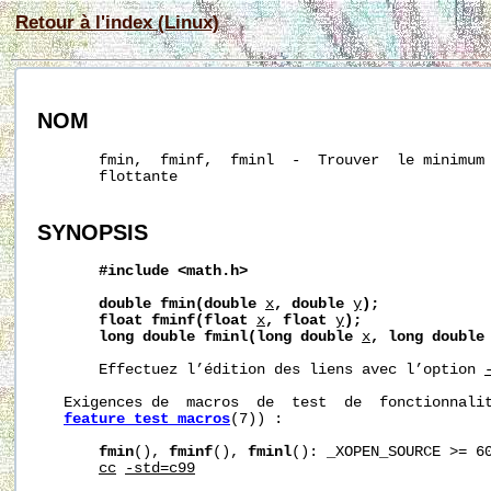
Retour à l'index (Linux)
NOM
       fmin,  fminf,  fminl  -  Trouver  le minimum 
       flottante

SYNOPSIS
#include
<math.h>
double
fmin(double
x
,
double
y
);
float
fminf(float
x
,
float
y
);
long
double
fminl(long
double
x
,
long
double
       Effectuez l’édition des liens avec l’option 
   Exigences de  macros  de  test  de  fonctionnalit
feature_test_macros
(7)) :

fmin
(), 
fminf
(), 
fminl
(): _XOPEN_SOURCE >= 60
cc
-std=c99