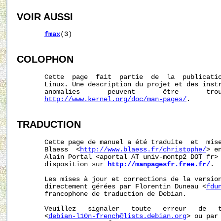
VOIR AUSSI
fmax
(3)

COLOPHON
       Cette  page  fait  partie  de  la  publicati
       Linux. Une description du projet et des instr
       anomalies       peuvent       être       trou
http://www.kernel.org/doc/man-pages/
.

TRADUCTION
       Cette page de manuel a été traduite  et  mise
       Blaess  <
http://www.blaess.fr/christophe/
> e
       Alain Portal <aportal AT univ-montp2 DOT fr> 
       disposition sur 
http://manpagesfr.free.fr/
.

       Les mises à jour et corrections de la version
       directement gérées par Florentin Duneau <
fdu
       francophone de traduction de Debian.

       Veuillez   signaler   toute   erreur   de   t
       <
debian-l10n-french@lists.debian.org
> ou par 