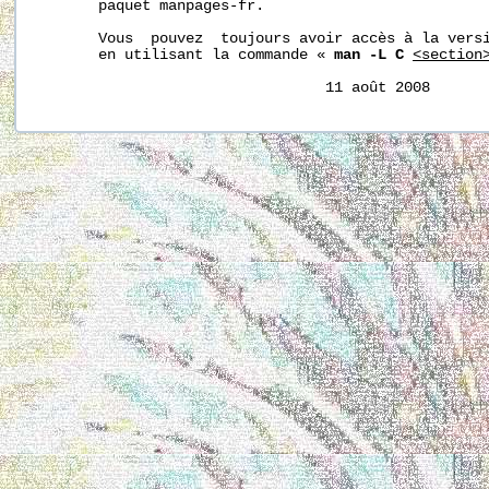
       paquet manpages-fr.

       Vous  pouvez  toujours avoir accès à la versi
       en utilisant la commande « 
man -L C
<section