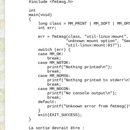
       #include <fmtmsg.h>

       int

       main(void)

       {

           long class = MM_PRINT | MM_SOFT | MM_OPS
           int err;

           err = fmtmsg(class, "util-linux:mount", 
                       "unknown mount option", "Se
                       "util-linux:mount:017");

           switch (err) {

           case MM_OK:

               break;

           case MM_NOTOK:

               printf("Nothing printed\n");

               break;

           case MM_NOMSG:

               printf("Nothing printed to stderr\n"
               break;

           case MM_NOCON:

               printf("No console output\n");

               break;

           default:

               printf("Unknown error from fmtmsg()\
           }

           exit(EXIT_SUCCESS);

       }

       La sortie devrait être :
