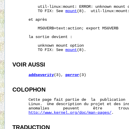
           util-linux:mount: ERROR: unknown mount o
           TO FIX: See 
mount
(8).  util-linux:mount:
       et après

           MSGVERB=text:action; export MSGVERB

       la sortie devient :

           unknown mount option

           TO FIX: See 
mount
(8).

VOIR AUSSI
addseverity
(3), 
perror
(3)

COLOPHON
       Cette page fait partie de  la  publication 
       Linux.  Une description du projet et des ins
       anomalies      peuvent      être       trouv
http://www.kernel.org/doc/man-pages/
.

TRADUCTION