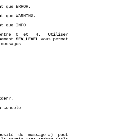
t que ERROR.

t que WARNING.

t que INFO.

ntre  0  et   4.   Utiliser

nement 
SEV_LEVEL
 vous permet

messages.

tderr
.

 console.

bosité  du  message »)  peut
