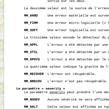
                   Sortie sur les deux.

       La deuxième valeur est la source de l’erreur
MM_HARD
     Une erreur matérielle est surven
MM_FIRM
     Une erreur micro-logicielle (« f
MM_SOFT
     Une erreur logicielle est surven
       La troisième valeur encode le détecteur du p
MM_APPL
     L’erreur a été détectée par une 
MM_UTIL
     L’erreur a été détectée par un u
MM_OPSYS
    L’erreur a été détectée par le s
       La quatrième valeur indique la gravité de l’
MM_RECOVER
  L’erreur est récupérable.

MM_NRECOV
   L’erreur n’est pas récupérable.

Le
paramètre
«
severity
»
       Le paramètre 
severity
 peut prendre l’une des
MM_NOSEV
    Aucune sévérité ne sera affichée
MM_HALT
     Cette valeur est affichée en tan