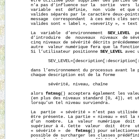
       être utilisée pour supprimer des parties de
       n’a pas d’influence sur la  sortie  vers  la
       variable  est  définie,  non  vide  et que c
       valides séparés par le caractère deux-points
       message  correspondant  à ces mots clés sero
       valides sont « label », «severity », « text 
       La  variable  d’environnement  
SEV_LEVEL
  p
       d’introduire  de  nouveaux  niveaux  de sévé
       cinq niveaux de sévérité décrits précédemmen
       autre  valeur numérique fera que la fonctio
       Si l’utilisateur positionne 
SEV_LEVEL
 avec 
              SEV_LEVEL=[description[:description[:
       dans l’environnement du processus avant le 
       chaque description est de la forme

              sévérité, niveau, chaîne

       alors 
fmtmsg
() acceptera également les valeu
       (en plus des niveaux standard [0, 4]), et ut
       lorsqu’un tel niveau surviendra.

       La  partie  « sévérité » n’est pas utilisée
       être présente. La partie « niveau » est la r
       d’un  nombre.  La  valeur  numérique  doit  
       supérieur à 4. Cette  valeur  doit  être  ut
       « sévérité »  de  
fmtmsg
() pour sélectionner
       possible de surcharger les classes prédéfini