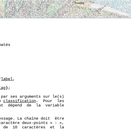
Loading
atés

*
label
,
tag
);
par ses arguments sur le(s)

e 
classification
.  Pour  les

at  dépend  de  la  variable

ssage. La chaîne doit  être

aractère deux-points « : »,

 de  10  caractères  et  la
