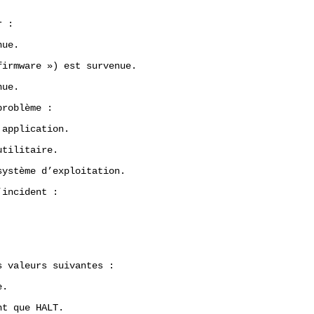
 :

ue.

irmware ») est survenue.

ue.

roblème :

application.

tilitaire.

ystème d’exploitation.

incident :

 valeurs suivantes :

.

t que HALT.
