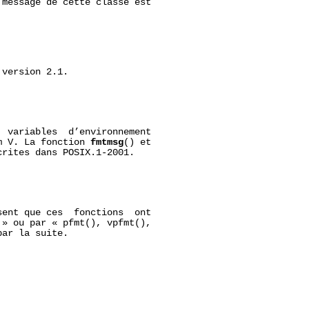
message de cette classe est

version 2.1.

  variables  d’environnement

m V. La fonction 
fmtmsg
() et

crites dans POSIX.1-2001.

ent que ces  fonctions  ont

» ou par « pfmt(), vpfmt(),

ar la suite.
