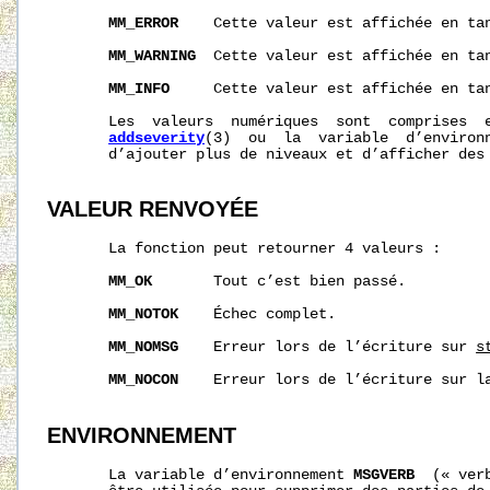
MM_ERROR
    Cette valeur est affichée en tan
MM_WARNING
  Cette valeur est affichée en tan
MM_INFO
     Cette valeur est affichée en tan
       Les  valeurs  numériques  sont  comprises  e
addseverity
(3)  ou  la  variable  d’environ
       d’ajouter plus de niveaux et d’afficher des 
VALEUR RENVOYÉE
       La fonction peut retourner 4 valeurs :

MM_OK
       Tout c’est bien passé.

MM_NOTOK
    Échec complet.

MM_NOMSG
    Erreur lors de l’écriture sur 
s
MM_NOCON
    Erreur lors de l’écriture sur la
ENVIRONNEMENT
       La variable d’environnement 
MSGVERB
  (« ver