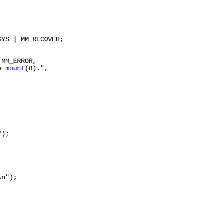
YS | MM_RECOVER;

MM_ERROR,

e 
mount
(8).",

);

n");
