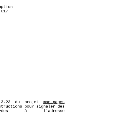
ption

017

 3.23  du  projet  
man-pages
tructions pour signaler des

ées       à       l’adresse
