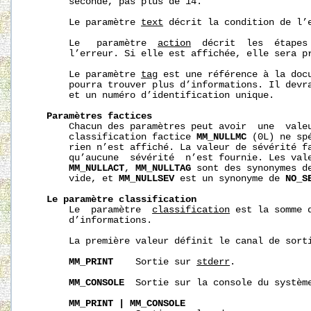
       seconde, pas plus de 14.

       Le paramètre 
text
 décrit la condition de l’e
       Le   paramètre  
action
  décrit  les  étapes 
       l’erreur. Si elle est affichée, elle sera pr
       Le paramètre 
tag
 est une référence à la docu
       pourra trouver plus d’informations. Il devr
       et un numéro d’identification unique.

Paramètres
factices
       Chacun des paramètres peut avoir  une  valeu
       classification factice 
MM_NULLMC
 (0L) ne sp
       rien n’est affiché. La valeur de sévérité f
       qu’aucune  sévérité  n’est fournie. Les val
MM_NULLACT
, 
MM_NULLTAG
 sont des synonymes d
       vide, et 
MM_NULLSEV
 est un synonyme de 
NO_S
Le
paramètre
classification
       Le  paramètre  
classification
 est la somme 
       d’informations.

       La première valeur définit le canal de sorti
MM_PRINT
    Sortie sur 
stderr
.

MM_CONSOLE
  Sortie sur la console du système
MM_PRINT
|
MM_CONSOLE