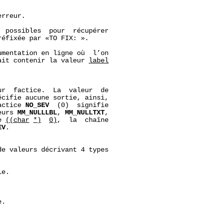
rreur.

 possibles  pour  récupérer

éfixée par «TO FIX: ».

mentation en ligne où  l’on

ait contenir la valeur 
label
r  factice.  La  valeur  de

écifie aucune sortie, ainsi,

actice 
NO_SEV
  (0)  signifie

eurs 
MM_NULLLBL
, 
MM_NULLTXT
,

e 
((char
*)
0)
,  la  chaîne

EV
.

de valeurs décrivant 4 types

e.

.
