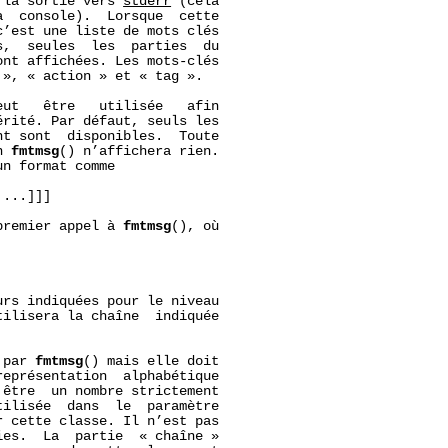
 la sortie vers 
stderr
 (cela

  console).  Lorsque  cette

’est une liste de mots clés

,  seules  les  parties  du

nt affichées. Les mots-clés

», « action » et « tag ».

eut   être   utilisée   afin

rité. Par défaut, seuls les

t sont  disponibles.  Toute

n 
fmtmsg
() n’affichera rien.

un format comme

...]]]

premier appel à 
fmtmsg
(), où

rs indiquées pour le niveau

ilisera la chaîne  indiquée

 par 
fmtmsg
() mais elle doit

eprésentation  alphabétique

être  un nombre strictement

ilisée  dans  le  paramètre

 cette classe. Il n’est pas

es.  La  partie  « chaîne »
