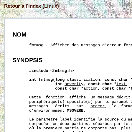
Retour à l'index (Linux)
NOM
       fmtmsg - Afficher des messages d’erreur form
SYNOPSIS
#include
<fmtmsg.h>
int
fmtmsg(long
classification
,
const
char
int
severity
,
const
char
*
text
,
const
char
*
action
,
const
char
*
       Cette  fonction  affiche  un message décrit 
       périphérique(s) spécifié(s) par le paramètr
       messages   écrits   sur   
stderr
,  le  form
       d’environnement 
MSGVERB
.

       Le paramètre 
label
 identifie la source du me
       composée  en deux parties, séparées par le c
       où la première partie ne comporte pas  plus 