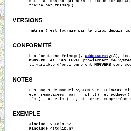
       est  la  chaîne qui sera affichée lorsqu’un 
       traité par 
fmtmsg
().

VERSIONS
fmtmsg
() est fournie par la glibc depuis la 
CONFORMITÉ
       Les fonctions 
fmtmsg
(), 
addseverity
(3), les
MSGVERB
  et  
SEV_LEVEL
 proviennent de Syste
       la variable d’environnement 
MSGVERB
 sont dé
NOTES
       Les pages de manuel System V et Unixware dis
       été  remplacées  par  « pfmt()  et addsev() 
       lfmt(), et vlfmt() », et seront supprimées p
EXEMPLE
       #include <stdio.h>

       #include <stdlib.h>
