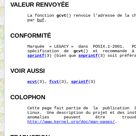
VALEUR RENVOYÉE
       La fonction 
gcvt
() renvoie l’adresse de la ch
       par 
buf
.

CONFORMITÉ
       Marquée  « LEGACY »  dans  POSIX.1-2001.   PO
       spécification  de  
gcvt
()  et  recommande  à 
sprintf
(3) (bien que 
snprintf
(3) soit préféra
VOIR AUSSI
ecvt
(3), 
fcvt
(3), 
sprintf
(3)

COLOPHON
       Cette page fait partie de  la  publication  
       Linux.  Une description du projet et des inst
       anomalies      peuvent      être       trouvé
http://www.kernel.org/doc/man-pages/
.
