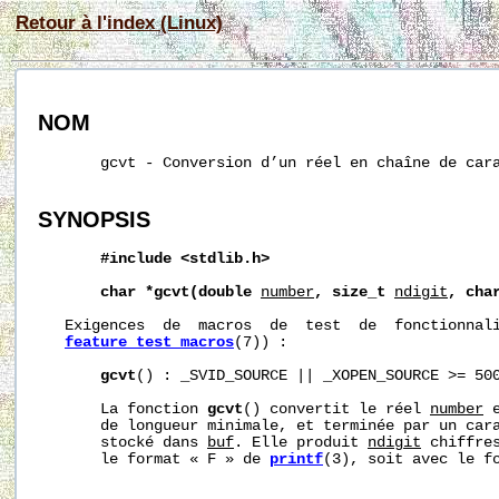
Retour à l'index (Linux)
NOM
       gcvt - Conversion d’un réel en chaîne de cara
SYNOPSIS
#include
<stdlib.h>
char
*gcvt(double
number
,
size_t
ndigit
,
cha
   Exigences  de  macros  de  test  de  fonctionnali
feature_test_macros
(7)) :

gcvt
() : _SVID_SOURCE || _XOPEN_SOURCE >= 500
       La fonction 
gcvt
() convertit le réel 
number
 
       de longueur minimale, et terminée par un cara
       stocké dans 
buf
. Elle produit 
ndigit
 chiffres
       le format « F » de 
printf
(3), soit avec le fo