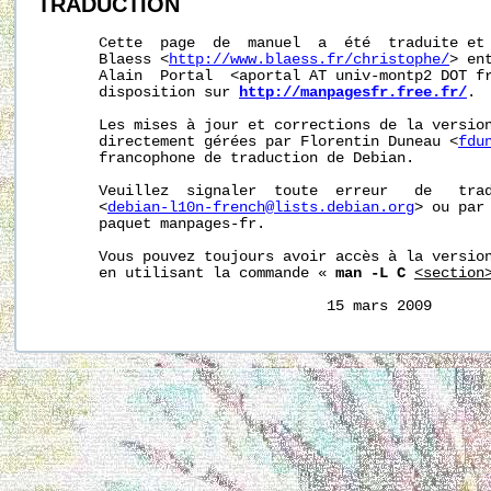
TRADUCTION
       Cette  page  de  manuel  a  été  traduite et 
       Blaess <
http://www.blaess.fr/christophe/
> en
       Alain  Portal  <aportal AT univ-montp2 DOT fr
       disposition sur 
http://manpagesfr.free.fr/
.

       Les mises à jour et corrections de la version
       directement gérées par Florentin Duneau <
fdu
       francophone de traduction de Debian.

       Veuillez  signaler  toute  erreur   de   trad
       <
debian-l10n-french@lists.debian.org
> ou par 
       paquet manpages-fr.

       Vous pouvez toujours avoir accès à la version
       en utilisant la commande « 
man -L C
<section