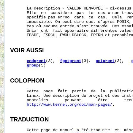
       La description « VALEUR RENVOYÉE » ci-dessus 
       Elle  ne  considère  pas  le  cas « non trouv
       spécifie pas 
errno
  dans  ce  cas.  Cela  ren
       impossible. On peut dire que, d’après POSIX,
       cas où aucune entrée n’est trouvée. Des essai
       Unix  ont  fait apparaître différentes valeur
       EBADF, ESRCH, EWOULDBLOCK, EPERM et probablem
VOIR AUSSI
endgrent
(3),  
fgetgrent
(3),  
getgrent
(3),   
group
(5)

COLOPHON
       Cette  page  fait  partie  de  la  publicati
       Linux. Une description du projet et des instr
       anomalies       peuvent       être       trou
http://www.kernel.org/doc/man-pages/
.

TRADUCTION
       Cette page de manuel a été traduite  et  mise