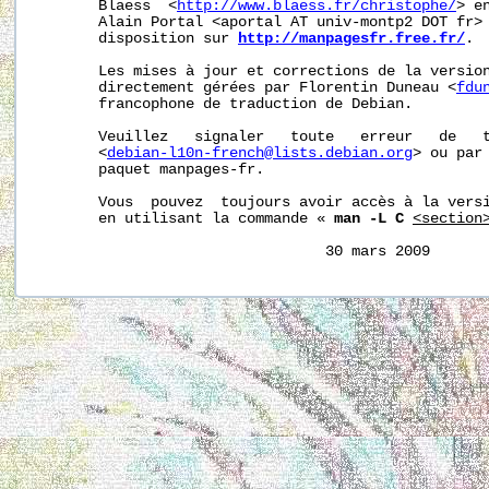
       Blaess  <
http://www.blaess.fr/christophe/
> e
       Alain Portal <aportal AT univ-montp2 DOT fr> 
       disposition sur 
http://manpagesfr.free.fr/
.

       Les mises à jour et corrections de la version
       directement gérées par Florentin Duneau <
fdu
       francophone de traduction de Debian.

       Veuillez   signaler   toute   erreur   de   t
       <
debian-l10n-french@lists.debian.org
> ou par 
       paquet manpages-fr.

       Vous  pouvez  toujours avoir accès à la versi
       en utilisant la commande « 
man -L C
<section
                                 30 mars 2009      