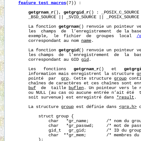
feature_test_macros
(7)) :

getgrnam_r
(), 
getgrgid_r
() : _POSIX_C_SOURCE 
       _BSD_SOURCE || _SVID_SOURCE || _POSIX_SOURCE

       La fonction 
getgrnam
() renvoie un pointeur ve
       les  champs  de  l’enregistrement  de la base
       exemple,  le  fichier  de  groupes  local  
/
       correspondant au nom 
name
.

       La fonction 
getgrgid
() renvoie un pointeur ve
       les champs  de  l’enregistrement  de  la  bas
       correspondant au GID 
gid
.

       Les   fonctions   
getgrnam_r
()   et   
getgrg
       information mais enregistrent la structure 
g
       pointé  par  
grp
. Cette structure 
group
 cont
       chaînes de caractères et ces chaînes sont enr
buf
  de  taille 
buflen
. Un pointeur vers le r
       ou NULL (au cas où aucune entrée n’ait été  t
       soit survenue) est enregistré dans 
*result
.

       La structure 
group
 est définie dans 
<grp.h>
 
           struct group {

               char   *gr_name;       /* nom du grou
               char   *gr_passwd;     /* mot de pass
               gid_t   gr_gid;        /* ID du group
               char  **gr_mem;        /* membres du 
           };
