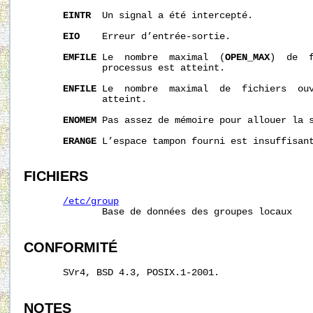
EINTR
  Un signal a été intercepté.

EIO
    Erreur d’entrée-sortie.

EMFILE
 Le  nombre  maximal  (
OPEN_MAX
)  de  
              processus est atteint.

ENFILE
 Le  nombre  maximal  de  fichiers  ouv
              atteint.

ENOMEM
 Pas assez de mémoire pour allouer la 
ERANGE
 L’espace tampon fourni est insuffisant
FICHIERS
/etc/group
              Base de données des groupes locaux

CONFORMITÉ
       SVr4, BSD 4.3, POSIX.1-2001.

NOTES