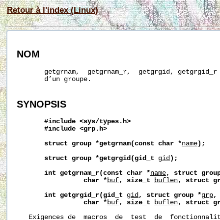
Retour à l'index (Linux)
NOM
       getgrnam,  getgrnam_r,  getgrgid, getgrgid_r 
       d’un groupe.

SYNOPSIS
#include
<sys/types.h>
#include
<grp.h>
struct
group
*getgrnam(const
char
*
name
);
struct
group
*getgrgid(gid_t
gid
);
int
getgrnam_r(const
char
*
name
,
struct
grou
char
*
buf
,
size_t
buflen
,
struct
g
int
getgrgid_r(gid_t
gid
,
struct
group
*
grp
,
char
*
buf
,
size_t
buflen
,
struct
g
   Exigences de  macros  de  test  de  fonctionnalit