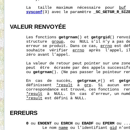
       La   taille  maximum  nécessaire  pour  
buf
 
sysconf
(3) avec le paramètre 
_SC_GETGR_R_SIZ
VALEUR RENVOYÉE
       Les fonctions 
getgrnam
() et 
getgrgid
() renvoi
       structure  
group
,  ou  NULL s’il n’y a pas de
       erreur se produit. Dans ce cas, 
errno
 est dé
       souhaite  vérifier  
errno
  après  l’appel, il
       zéro avant l’appel.

       La valeur de retour peut pointer sur une zone
       peut  être  écrasée par des appels successif
       ou 
getgrnam
(). (Ne pas passer le pointeur re
       En  cas  de  succès,  
getgrnam_r
()  et  
getg
       définissent  
*result
  à  
grp
.  Si  aucun  enr
       correspondance est trouvé, ces fonctions  ren
*result
  à  NULL.  En  cas  d’erreur, un numé
*result
 est défini à NULL.

ERREURS
0
 ou 
ENOENT
 ou 
ESRCH
 ou 
EBADF
 ou 
EPERM
 ou ...
              Le nom 
name
 ou l’identifiant 
gid
 n’ont