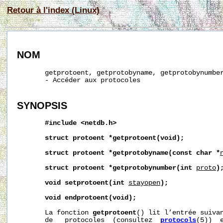
Retour à l'index (Linux)
NOM
       getprotoent, getprotobyname, getprotobynumber
       - Accéder aux protocoles

SYNOPSIS
#include
<netdb.h>
struct
protoent
*getprotoent(void);
struct
protoent
*getprotobyname(const
char
*
struct
protoent
*getprotobynumber(int
proto
)
void
setprotoent(int
stayopen
);
void
endprotoent(void);
       La fonction 
getprotoent
() lit l’entrée suivan
       de   protocoles  (consultez  
protocols
(5))  