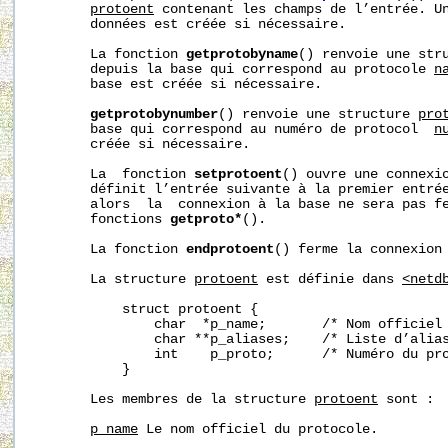
protoent
 contenant les champs de l’entrée. Un
       données est créée si nécessaire.

       La fonction 
getprotobyname
() renvoie une str
       depuis la base qui correspond au protocole 
n
       base est créée si nécessaire.

getprotobynumber
() renvoie une structure 
pro
       base qui correspond au numéro de protocol  
n
       créée si nécessaire.

       La  fonction 
setprotoent
() ouvre une connexio
       définit l’entrée suivante à la premier entré
       alors  la  connexion à la base ne sera pas fe
       fonctions 
getproto*
().

       La fonction 
endprotoent
() ferme la connexion 
       La structure 
protoent
 est définie dans 
<netd
           struct protoent {

               char  *p_name;       /* Nom officiel 
               char **p_aliases;    /* Liste d’alias
               int    p_proto;      /* Numéro du pro
           }

       Les membres de la structure 
protoent
 sont :

p_name
 Le nom officiel du protocole.
