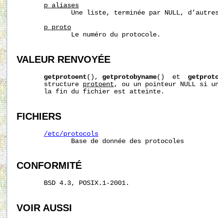
p_aliases
              Une liste, terminée par NULL, d’autres
p_proto
              Le numéro du protocole.

VALEUR RENVOYÉE
getprotoent
(), 
getprotobyname
()  et  
getprot
       structure 
protoent
, ou un pointeur NULL si un
       la fin du fichier est atteinte.

FICHIERS
/etc/protocols
              Base de donnée des protocoles

CONFORMITÉ
       BSD 4.3, POSIX.1-2001.

VOIR AUSSI