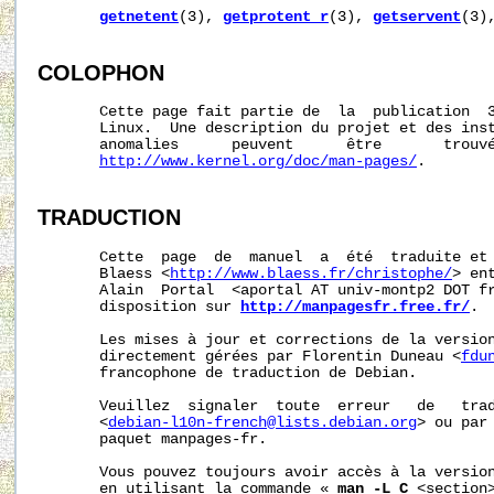
getnetent
(3), 
getprotent_r
(3), 
getservent
(3)
COLOPHON
       Cette page fait partie de  la  publication  
       Linux.  Une description du projet et des inst
       anomalies      peuvent      être       trouvé
http://www.kernel.org/doc/man-pages/
.

TRADUCTION
       Cette  page  de  manuel  a  été  traduite et 
       Blaess <
http://www.blaess.fr/christophe/
> en
       Alain  Portal  <aportal AT univ-montp2 DOT fr
       disposition sur 
http://manpagesfr.free.fr/
.

       Les mises à jour et corrections de la version
       directement gérées par Florentin Duneau <
fdu
       francophone de traduction de Debian.

       Veuillez  signaler  toute  erreur   de   trad
       <
debian-l10n-french@lists.debian.org
> ou par 
       paquet manpages-fr.

       Vous pouvez toujours avoir accès à la version
       en utilisant la commande « 
man -L C
<section