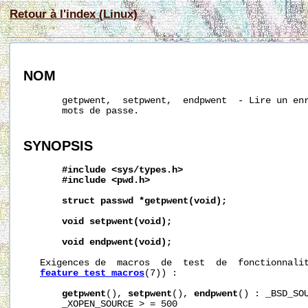
Retour à l'index (Linux)
NOM
       getpwent,  setpwent,  endpwent  - Lire un enr
       mots de passe.

SYNOPSIS
#include
<sys/types.h>
#include
<pwd.h>
struct
passwd
*getpwent(void);
void
setpwent(void);
void
endpwent(void);
   Exigences de  macros  de  test  de  fonctionnalit
feature_test_macros
(7)) :

getpwent
(), 
setpwent
(), 
endpwent
() : _BSD_SOU
       _XOPEN_SOURCE > = 500
