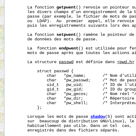
       La fonction 
getpwent
() renvoie un pointeur su
       les divers champs d’un enregistrement de la b
       passe (par exemple, le fichier de mots de pa
       ou  LDAP).  Au  premier  appel, elle renvoie 
       puis les enregistrements suivants lors des ap
       La fonction 
setpwent
() ramène le pointeur de 
       de données des mots de passe.

       La  fonction 
endpwent
() est utilisée pour fer
       mots de passe après que toutes les actions ai
       La structure 
passwd
 est définie dans 
<pwd.h>
           struct passwd {

               char   *pw_name;       /* Nom d’utili
               char   *pw_passwd;     /* Mot de pass
               uid_t   pw_uid;        /* ID de l’uti
               gid_t   pw_gid;        /* ID du group
               char   *pw_gecos;      /* Nom réel */
               char   *pw_dir;        /* Répertoire 
               char   *pw_shell;      /* Interpréteu
           };

       Lorsque les mots de passe 
shadow
(5) sont acti
       sur  beaucoup de distribution GNU/Linux), le
       habituellement pas utile. Dans un tel  cas,  
       enregistrés dans des fichiers séparés.
