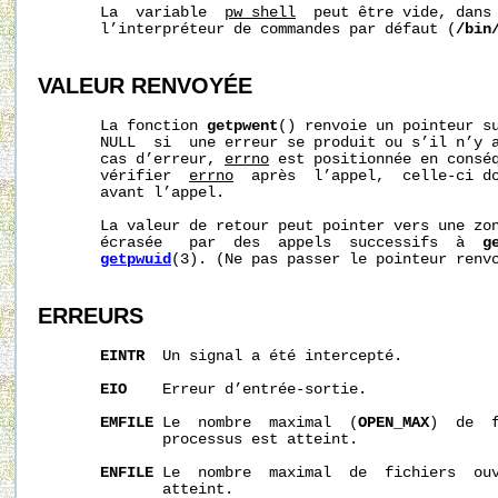
       La  variable  
pw_shell
  peut être vide, dans 
       l’interpréteur de commandes par défaut (
/bin
VALEUR RENVOYÉE
       La fonction 
getpwent
() renvoie un pointeur s
       NULL  si  une erreur se produit ou s’il n’y a
       cas d’erreur, 
errno
 est positionnée en conséq
       vérifier  
errno
  après  l’appel,  celle-ci do
       avant l’appel.

       La valeur de retour peut pointer vers une zon
       écrasée   par  des  appels  successifs  à  
g
getpwuid
(3). (Ne pas passer le pointeur renv
ERREURS
EINTR
  Un signal a été intercepté.

EIO
    Erreur d’entrée-sortie.

EMFILE
 Le  nombre  maximal  (
OPEN_MAX
)  de  
              processus est atteint.

ENFILE
 Le  nombre  maximal  de  fichiers  ouv
              atteint.
