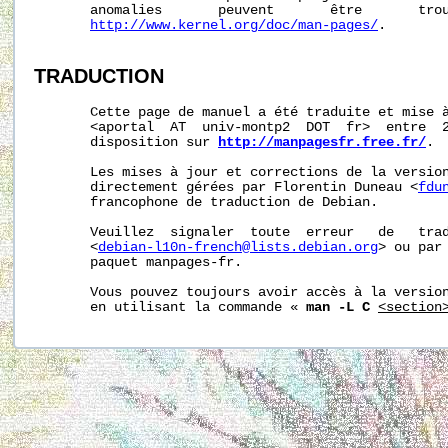
       anomalies       peuvent       être       trou
http://www.kernel.org/doc/man-pages/
.

TRADUCTION
       Cette page de manuel a été traduite et mise à
       <aportal  AT  univ-montp2  DOT  fr>  entre  2
       disposition sur 
http://manpagesfr.free.fr/
.

       Les mises à jour et corrections de la version
       directement gérées par Florentin Duneau <
fdu
       francophone de traduction de Debian.

       Veuillez  signaler  toute  erreur   de   trad
       <
debian-l10n-french@lists.debian.org
> ou par 
       paquet manpages-fr.

       Vous pouvez toujours avoir accès à la version
       en utilisant la commande « 
man -L C
<section