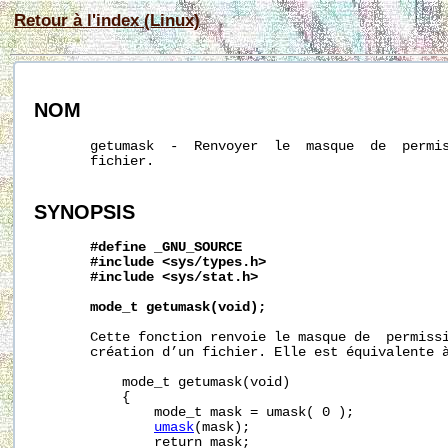
Retour à l'index (Linux)
NOM
       getumask  -  Renvoyer  le  masque  de  permis
       fichier.

SYNOPSIS
#define
_GNU_SOURCE
#include
<sys/types.h>
#include
<sys/stat.h>
mode_t
getumask(void);
       Cette fonction renvoie le masque de  permissi
       création d’un fichier. Elle est équivalente à
           mode_t getumask(void)

           {

               mode_t mask = umask( 0 );

umask
(mask);

               return mask;
