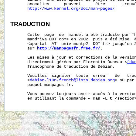
       anomalies      peuvent      être       trouvé
http://www.kernel.org/doc/man-pages/
.

TRADUCTION
       Cette  page  de  manuel a été traduite par Th
       mandriva DOT com> en 2002, puis a été mise  à
       <aportal  AT  univ-montp2  DOT fr> jusqu’en 2
       sur 
http://manpagesfr.free.fr/
.

       Les mises à jour et corrections de la version
       directement gérées par Florentin Duneau <
fdu
       francophone de traduction de Debian.

       Veuillez  signaler  toute  erreur   de   trad
       <
debian-l10n-french@lists.debian.org
> ou par 
       paquet manpages-fr.

       Vous pouvez toujours avoir accès à la version
       en utilisant la commande « 
man -L C
<section