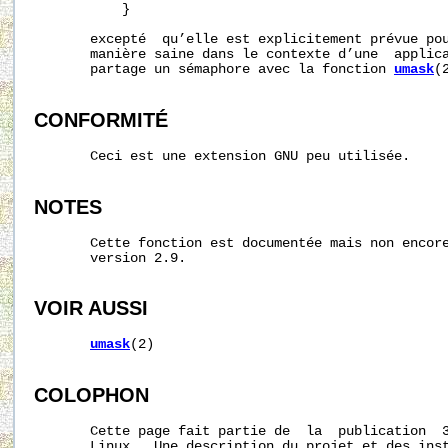
           }

       excepté  qu’elle est explicitement prévue pou
       manière saine dans le contexte d’une  applica
       partage un sémaphore avec la fonction 
umask
(2
CONFORMITÉ
       Ceci est une extension GNU peu utilisée.

NOTES
       Cette fonction est documentée mais non encore
       version 2.9.

VOIR AUSSI
umask
(2)

COLOPHON
       Cette page fait partie de  la  publication  
       Linux.  Une description du projet et des inst