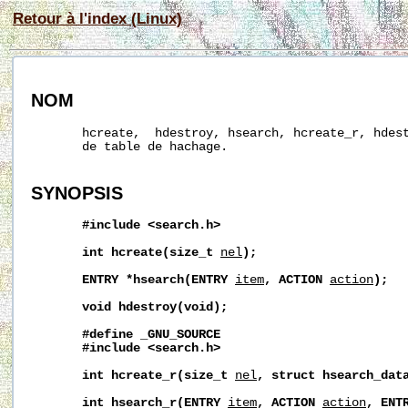
Retour à l'index (Linux)
NOM
       hcreate,  hdestroy, hsearch, hcreate_r, hdest
       de table de hachage.

SYNOPSIS
#include
<search.h>
int
hcreate(size_t
nel
);
ENTRY
*hsearch(ENTRY
item
,
ACTION
action
);
void
hdestroy(void);
#define
_GNU_SOURCE
#include
<search.h>
int
hcreate_r(size_t
nel
,
struct
hsearch_dat
int
hsearch_r(ENTRY
item
,
ACTION
action
,
ENT