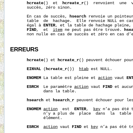
hcreate
()  et  
hcreate_r
()  renvoient  une  v
       succès, zéro sinon.

       En cas de succès, 
hsearch
 renvoie un pointeur
       table  de  hachage.  Elle renvoie NULL en ca
       égal à 
ENTER
, et la table de hachage pleine,
FIND
,  et  
item
 ne peut pas être trouvé. 
hse
       non nulle en cas de succès et zéro en cas d’e
ERREURS
hcreate
() et 
hcreate_r
() peuvent échouer pour
EINVAL
 (
hcreate_r
())  
htab
 est NULL.

ENOMEM
 La table est pleine et 
action
 vaut 
EN
ESRCH
  Le paramètre 
action
 vaut 
FIND
 et aucun
              dans la table.

hsearch
 et 
hsearch_r
 peuvent échouer pour les
ENOMEM
action
  est  
ENTER
,  
key
 n’a pas été t
              n’y a plus de  place  dans  la  table 
              élément.

ESRCH
action
 vaut 
FIND
 et 
key
 n’a pas été tr