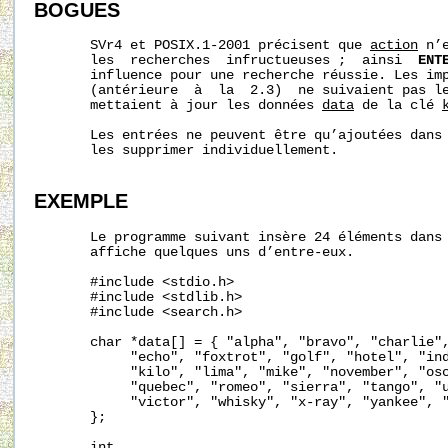
BOGUES
       SVr4 et POSIX.1-2001 précisent que 
action
 n’
       les  recherches  infructueuses ;  ainsi  
ENT
       influence pour une recherche réussie. Les imp
       (antérieure  à  la  2.3)  ne suivaient pas le
       mettaient à jour les données 
data
 de la clé 
       Les entrées ne peuvent être qu’ajoutées dans 
       les supprimer individuellement.

EXEMPLE
       Le programme suivant insère 24 éléments dans 
       affiche quelques uns d’entre-eux.

       #include <stdio.h>

       #include <stdlib.h>

       #include <search.h>

       char *data[] = { "alpha", "bravo", "charlie",
            "echo", "foxtrot", "golf", "hotel", "ind
            "kilo", "lima", "mike", "november", "osc
            "quebec", "romeo", "sierra", "tango", "u
            "victor", "whisky", "x-ray", "yankee", "
       };

       int
