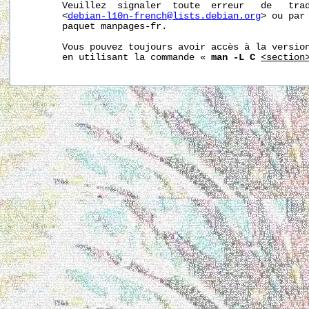
       Veuillez  signaler  toute  erreur   de   trad
       <
debian-l10n-french@lists.debian.org
> ou par 
       paquet manpages-fr.

       Vous pouvez toujours avoir accès à la version
       en utilisant la commande « 
man -L C
<section