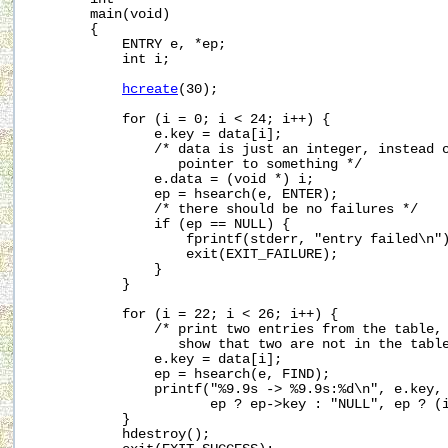
       main(void)

       {

           ENTRY e, *ep;

           int i;

hcreate
(30);

           for (i = 0; i < 24; i++) {

               e.key = data[i];

               /* data is just an integer, instead o
                  pointer to something */

               e.data = (void *) i;

               ep = hsearch(e, ENTER);

               /* there should be no failures */

               if (ep == NULL) {

                   fprintf(stderr, "entry failed\n")
                   exit(EXIT_FAILURE);

               }

           }

           for (i = 22; i < 26; i++) {

               /* print two entries from the table, 
                  show that two are not in the table
               e.key = data[i];

               ep = hsearch(e, FIND);

               printf("%9.9s -> %9.9s:%d\n", e.key,

                      ep ? ep->key : "NULL", ep ? (i
           }

           hdestroy();
