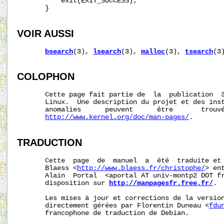
           exit(EXIT_SUCCESS);

       }

VOIR AUSSI
bsearch
(3), 
lsearch
(3), 
malloc
(3), 
tsearch
(3
COLOPHON
       Cette page fait partie de  la  publication  
       Linux.  Une description du projet et des inst
       anomalies      peuvent      être       trouvé
http://www.kernel.org/doc/man-pages/
.

TRADUCTION
       Cette  page  de  manuel  a  été  traduite et 
       Blaess <
http://www.blaess.fr/christophe/
> en
       Alain  Portal  <aportal AT univ-montp2 DOT fr
       disposition sur 
http://manpagesfr.free.fr/
.

       Les mises à jour et corrections de la version
       directement gérées par Florentin Duneau <
fdu
       francophone de traduction de Debian.
