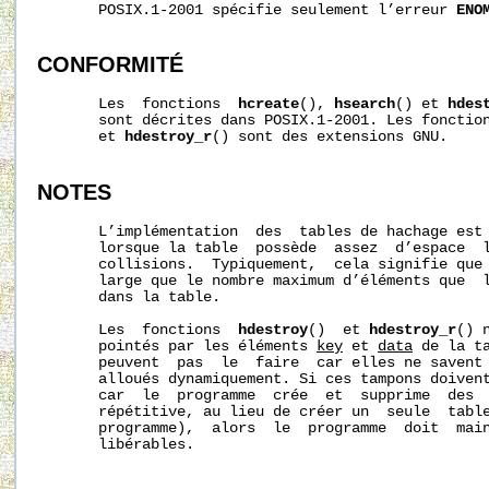
       POSIX.1-2001 spécifie seulement l’erreur 
ENO
CONFORMITÉ
       Les  fonctions  
hcreate
(), 
hsearch
() et 
hdes
       sont décrites dans POSIX.1-2001. Les fonctio
       et 
hdestroy_r
() sont des extensions GNU.

NOTES
       L’implémentation  des  tables de hachage est 
       lorsque la table  possède  assez  d’espace  l
       collisions.  Typiquement,  cela signifie que
       large que le nombre maximum d’éléments que  l
       dans la table.

       Les  fonctions  
hdestroy
()  et 
hdestroy_r
() 
       pointés par les éléments 
key
 et 
data
 de la ta
       peuvent  pas  le  faire  car elles ne savent 
       alloués dynamiquement. Si ces tampons doivent
       car  le  programme  crée  et  supprime  des  
       répétitive, au lieu de créer un  seule  table
       programme),  alors  le  programme  doit  main
       libérables.
