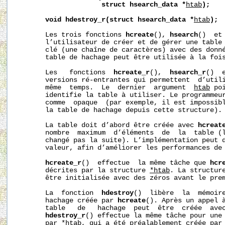
struct
hsearch_data
*
htab
);
void
hdestroy_r(struct
hsearch_data
*
htab
);
       Les trois fonctions 
hcreate
(), 
hsearch
()  et
       l’utilisateur de créer et de gérer une table 
       clé (une chaîne de caractères) avec des donné
       table de hachage peut être utilisée à la fois
       Les   fonctions  
hcreate_r
(),  
hsearch_r
()  
       versions ré-entrantes qui permettent  d’utili
       même  temps.  Le  dernier  argument  
htab
 po
       identifie la table à utiliser. Le programmeur
       comme  opaque  (par exemple, il est impossibl
       la table de hachage depuis cette structure).

       La table doit d’abord être créée avec 
hcreat
       nombre  maximum  d’éléments  de  la  table (l
       changé pas la suite). L’implémentation peut d
       valeur, afin d’améliorer les performances de 
hcreate_r
()  effectue  la même tâche que 
hcr
       décrites par la structure 
*htab
. La structur
       être initialisée avec des zéros avant le pre
       La  fonction  
hdestroy
()  libère  la  mémoire
       hachage créée par 
hcreate
(). Après un appel 
       table   de   hachage  peut  être  créée  ave
hdestroy_r
() effectue la même tâche pour une 
       par 
*htab
, qui a été préalablement créée par