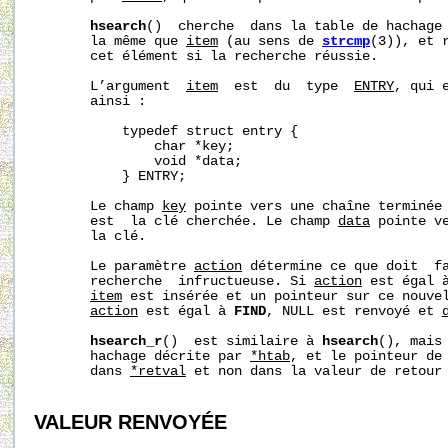
hsearch
()  cherche  dans la table de hachage 
       la même que 
item
 (au sens de 
strcmp
(3)), et r
       cet élément si la recherche réussie.

       L’argument  
item
  est  du  type  
ENTRY
, qui 
       ainsi :

           typedef struct entry {

               char *key;

               void *data;

           } ENTRY;

       Le champ 
key
 pointe vers une chaîne terminée 
       est  la clé cherchée. Le champ 
data
 pointe ve
       la clé.

       Le paramètre 
action
 détermine ce que doit  f
       recherche  infructueuse. Si 
action
 est égal 
item
 est insérée et un pointeur sur ce nouvel
action
 est égal à 
FIND
, NULL est renvoyé et 
hsearch_r
()  est similaire à 
hsearch
(), mais 
       hachage décrite par 
*htab
, et le pointeur de 
       dans 
*retval
 et non dans la valeur de retour 
VALEUR RENVOYÉE