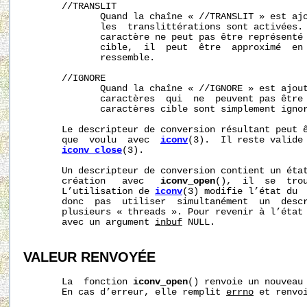
       //TRANSLIT

              Quand la chaîne « //TRANSLIT » est aj
              les  translittérations sont activées. 
              caractère ne peut pas être représenté 
              cible,  il  peut  être  approximé  en 
              ressemble.

       //IGNORE

              Quand la chaîne « //IGNORE » est ajou
              caractères  qui  ne  peuvent pas être 
              caractères cible sont simplement ignor
       Le descripteur de conversion résultant peut ê
       que  voulu  avec  
iconv
(3).  Il reste valide 
iconv_close
(3).

       Un descripteur de conversion contient un état
       création   avec   
iconv_open
(),  il  se  trou
       L’utilisation de 
iconv
(3) modifie l’état du  
       donc  pas  utiliser  simultanément  un  descr
       plusieurs « threads ». Pour revenir à l’état
       avec un argument 
inbuf
 NULL.

VALEUR RENVOYÉE
       La  fonction 
iconv_open
() renvoie un nouveau 
       En cas d’erreur, elle remplit 
errno
 et renvo