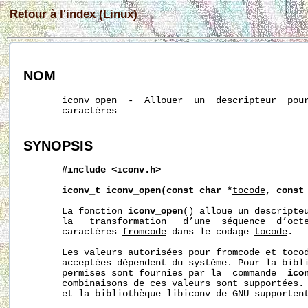
Retour à l'index (Linux)
NOM
       iconv_open  -  Allouer  un  descripteur  pour
       caractères

SYNOPSIS
#include
<iconv.h>
iconv_t
iconv_open(const
char
*
tocode
,
const
       La fonction 
iconv_open
() alloue un descripteu
       la   transformation   d’une  séquence  d’octe
       caractères 
fromcode
 dans le codage 
tocode
.

       Les valeurs autorisées pour 
fromcode
 et 
toco
       acceptées dépendent du système. Pour la bibli
       permises sont fournies par la  commande  
ico
       combinaisons de ces valeurs sont supportées. 
       et la bibliothèque libiconv de GNU supportent