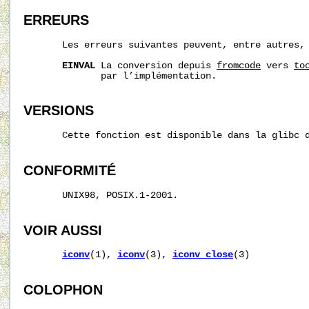
ERREURS
       Les erreurs suivantes peuvent, entre autres, 
EINVAL
 La conversion depuis 
fromcode
 vers 
to
              par l’implémentation.

VERSIONS
       Cette fonction est disponible dans la glibc d
CONFORMITÉ
       UNIX98, POSIX.1-2001.

VOIR AUSSI
iconv
(1), 
iconv
(3), 
iconv_close
(3)

COLOPHON