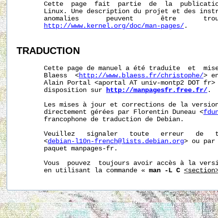
       Cette  page  fait  partie  de  la  publicati
       Linux. Une description du projet et des instr
       anomalies       peuvent       être       trou
http://www.kernel.org/doc/man-pages/
.

TRADUCTION
       Cette page de manuel a été traduite  et  mise
       Blaess  <
http://www.blaess.fr/christophe/
> e
       Alain Portal <aportal AT univ-montp2 DOT fr> 
       disposition sur 
http://manpagesfr.free.fr/
.

       Les mises à jour et corrections de la version
       directement gérées par Florentin Duneau <
fdu
       francophone de traduction de Debian.

       Veuillez   signaler   toute   erreur   de   t
       <
debian-l10n-french@lists.debian.org
> ou par 
       paquet manpages-fr.

       Vous  pouvez  toujours avoir accès à la versi
       en utilisant la commande « 
man -L C
<section