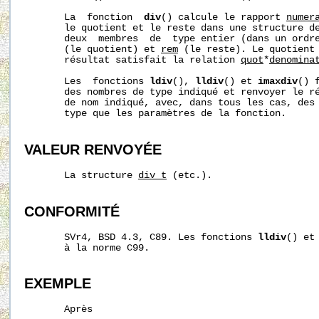
       La  fonction  
div
() calcule le rapport 
numer
       le quotient et le reste dans une structure d
       deux  membres  de  type entier (dans un ordr
       (le quotient) et 
rem
 (le reste). Le quotient 
       résultat satisfait la relation 
quot
*
denomina
       Les  fonctions 
ldiv
(), 
lldiv
() et 
imaxdiv
() 
       des nombres de type indiqué et renvoyer le ré
       de nom indiqué, avec, dans tous les cas, des
       type que les paramètres de la fonction.

VALEUR RENVOYÉE
       La structure 
div_t
 (etc.).

CONFORMITÉ
       SVr4, BSD 4.3, C89. Les fonctions 
lldiv
() et
       à la norme C99.

EXEMPLE
       Après
