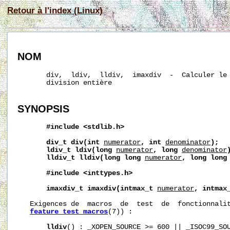
Retour à l'index (Linux)
NOM
       div,  ldiv,  lldiv,  imaxdiv  -  Calculer le 
       division entière

SYNOPSIS
#include
<stdlib.h>
div_t
div(int
numerator
,
int
denominator
);
ldiv_t
ldiv(long
numerator
,
long
denominator
lldiv_t
lldiv(long
long
numerator
,
long
long
#include
<inttypes.h>
imaxdiv_t
imaxdiv(intmax_t
numerator
,
intmax
   Exigences de  macros  de  test  de  fonctionnalit
feature_test_macros
(7)) :

lldiv
() : _XOPEN_SOURCE >= 600 || _ISOC99_SO