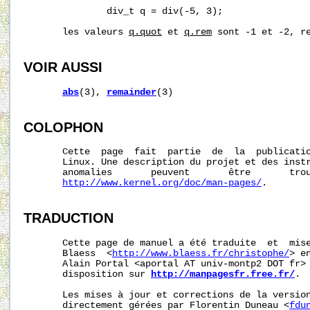
               div_t q = div(-5, 3);

       les valeurs 
q.quot
 et 
q.rem
 sont -1 et -2, re
VOIR AUSSI
abs
(3), 
remainder
(3)

COLOPHON
       Cette  page  fait  partie  de  la  publicati
       Linux. Une description du projet et des instr
       anomalies       peuvent       être       trou
http://www.kernel.org/doc/man-pages/
.

TRADUCTION
       Cette page de manuel a été traduite  et  mise
       Blaess  <
http://www.blaess.fr/christophe/
> e
       Alain Portal <aportal AT univ-montp2 DOT fr> 
       disposition sur 
http://manpagesfr.free.fr/
.

       Les mises à jour et corrections de la version
       directement gérées par Florentin Duneau <
fdu