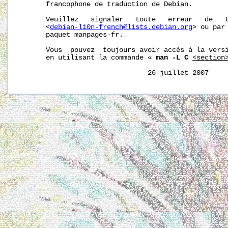
       francophone de traduction de Debian.

       Veuillez   signaler   toute   erreur   de   t
       <
debian-l10n-french@lists.debian.org
> ou par 
       paquet manpages-fr.

       Vous  pouvez  toujours avoir accès à la versi
       en utilisant la commande « 
man -L C
<section