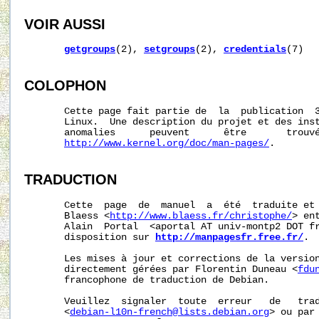
VOIR AUSSI
getgroups
(2), 
setgroups
(2), 
credentials
(7)

COLOPHON
       Cette page fait partie de  la  publication  
       Linux.  Une description du projet et des inst
       anomalies      peuvent      être       trouvé
http://www.kernel.org/doc/man-pages/
.

TRADUCTION
       Cette  page  de  manuel  a  été  traduite et 
       Blaess <
http://www.blaess.fr/christophe/
> en
       Alain  Portal  <aportal AT univ-montp2 DOT fr
       disposition sur 
http://manpagesfr.free.fr/
.

       Les mises à jour et corrections de la version
       directement gérées par Florentin Duneau <
fdu
       francophone de traduction de Debian.

       Veuillez  signaler  toute  erreur   de   trad
       <
debian-l10n-french@lists.debian.org
> ou par 