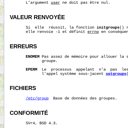
       L’argument 
user
 ne doit pas être nul.

VALEUR RENVOYÉE
       Si  elle  réussit, la fonction 
initgroups
() 
       elle renvoie -1 et définit 
errno
 en conséquen
ERREURS
ENOMEM
 Pas assez de mémoire pour allouer la s
              groupe.

EPERM
  Le  processus  appelant  n’a  pas  les
              l’appel système sous-jacent 
setgroups
FICHIERS
/etc/group
  Base de données des groupes.

CONFORMITÉ
       SVr4, BSD 4.3.
