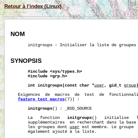
Retour à l'index (Linux)
NOM
       initgroups - Initialiser la liste de groupes 
SYNOPSIS
#include
<sys/types.h>
#include
<grp.h>
int
initgroups(const
char
*
user
,
gid_t
group
   Exigences  de  macros  de  test  de  fonctionnali
feature_test_macros
(7)) :

initgroups
() : _BSD_SOURCE

       La   fonction   
initgroups
()   initialise   l
       supplémentaires  en recherchant dans la base
       les groupes dont 
user
 est membre. Le groupe 
       également ajouté à la liste.
