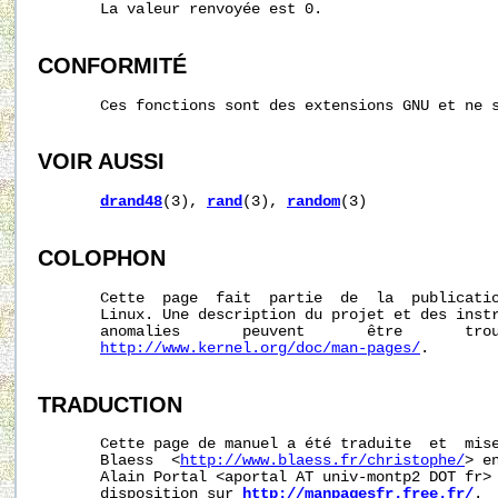
       La valeur renvoyée est 0.

CONFORMITÉ
       Ces fonctions sont des extensions GNU et ne s
VOIR AUSSI
drand48
(3), 
rand
(3), 
random
(3)

COLOPHON
       Cette  page  fait  partie  de  la  publicati
       Linux. Une description du projet et des instr
       anomalies       peuvent       être       trou
http://www.kernel.org/doc/man-pages/
.

TRADUCTION
       Cette page de manuel a été traduite  et  mise
       Blaess  <
http://www.blaess.fr/christophe/
> e
       Alain Portal <aportal AT univ-montp2 DOT fr> 
       disposition sur 
http://manpagesfr.free.fr/
.
