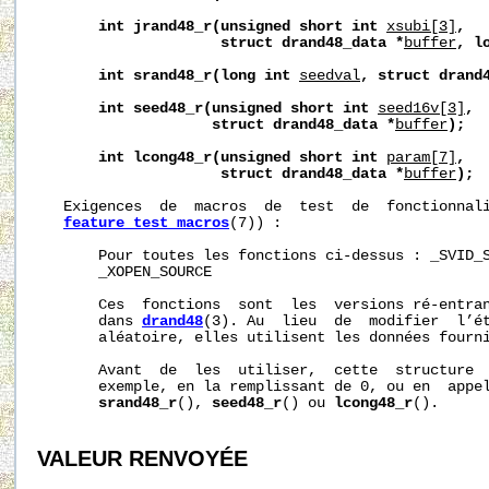
int
jrand48_r(unsigned
short
int
xsubi[3]
,
struct
drand48_data
*
buffer
,
l
int
srand48_r(long
int
seedval
,
struct
drand
int
seed48_r(unsigned
short
int
seed16v[3]
,
struct
drand48_data
*
buffer
);
int
lcong48_r(unsigned
short
int
param[7]
,
struct
drand48_data
*
buffer
);
   Exigences  de  macros  de  test  de  fonctionnali
feature_test_macros
(7)) :

       Pour toutes les fonctions ci-dessus : _SVID_S
       _XOPEN_SOURCE

       Ces  fonctions  sont  les  versions ré-entran
       dans 
drand48
(3). Au  lieu  de  modifier  l’ét
       aléatoire, elles utilisent les données fourn
       Avant  de  les  utiliser,  cette  structure  
       exemple, en la remplissant de 0, ou en  appel
srand48_r
(), 
seed48_r
() ou 
lcong48_r
().

VALEUR RENVOYÉE