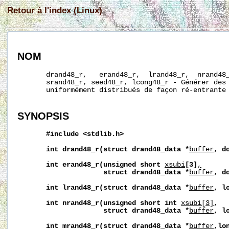
Retour à l'index (Linux)
NOM
       drand48_r,   erand48_r,  lrand48_r,  nrand48_
       srand48_r, seed48_r, lcong48_r - Générer des 
       uniformément distribués de façon ré-entrante

SYNOPSIS
#include
<stdlib.h>
int
drand48_r(struct
drand48_data
*
buffer
,
d
int
erand48_r(unsigned
short
xsubi
[3]
,
struct
drand48_data
*
buffer
,
d
int
lrand48_r(struct
drand48_data
*
buffer
,
l
int
nrand48_r(unsigned
short
int
xsubi[3]
,
struct
drand48_data
*
buffer
,
l
int
mrand48_r(struct
drand48_data
*
buffer
,lo