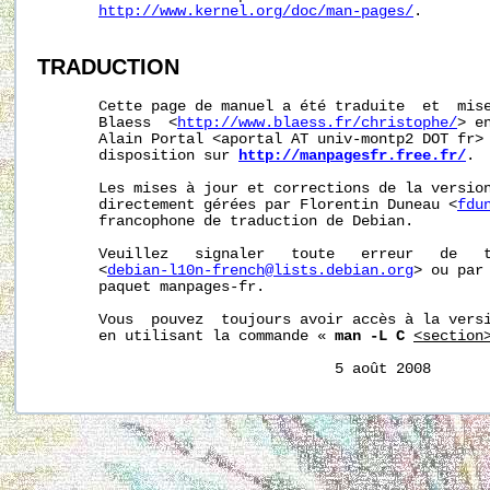
http://www.kernel.org/doc/man-pages/
.

TRADUCTION
       Cette page de manuel a été traduite  et  mise
       Blaess  <
http://www.blaess.fr/christophe/
> e
       Alain Portal <aportal AT univ-montp2 DOT fr> 
       disposition sur 
http://manpagesfr.free.fr/
.

       Les mises à jour et corrections de la version
       directement gérées par Florentin Duneau <
fdu
       francophone de traduction de Debian.

       Veuillez   signaler   toute   erreur   de   t
       <
debian-l10n-french@lists.debian.org
> ou par 
       paquet manpages-fr.

       Vous  pouvez  toujours avoir accès à la versi
       en utilisant la commande « 
man -L C
<section