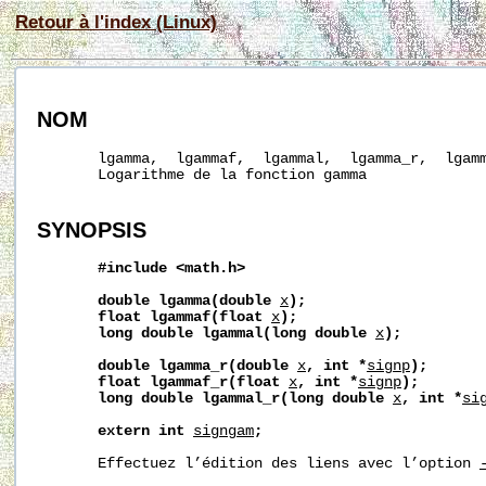
Retour à l'index (Linux)
NOM
       lgamma,  lgammaf,  lgammal,  lgamma_r,  lgamm
       Logarithme de la fonction gamma

SYNOPSIS
#include
<math.h>
double
lgamma(double
x
);
float
lgammaf(float
x
);
long
double
lgammal(long
double
x
);
double
lgamma_r(double
x
,
int
*
signp
);
float
lgammaf_r(float
x
,
int
*
signp
);
long
double
lgammal_r(long
double
x
,
int
*
si
extern
int
signgam
;
       Effectuez l’édition des liens avec l’option 