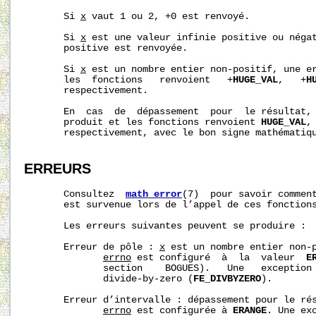
       Si 
x
 vaut 1 ou 2, +0 est renvoyé.

       Si 
x
 est une valeur infinie positive ou négat
       positive est renvoyée.

       Si 
x
 est un nombre entier non-positif, une er
       les  fonctions   renvoient   +
HUGE_VAL
,   +
H
       respectivement.

       En  cas  de  dépassement  pour  le résultat, 
       produit et les fonctions renvoient 
HUGE_VAL
,
       respectivement, avec le bon signe mathématiqu
ERREURS
       Consultez  
math_error
(7)  pour savoir comment
       est survenue lors de l’appel de ces fonctions
       Les erreurs suivantes peuvent se produire :

       Erreur de pôle : 
x
 est un nombre entier non-p
errno
 est configuré  à  la  valeur  
E
              section    BOGUES).   Une   exception 
              divide-by-zero (
FE_DIVBYZERO
).

       Erreur d’intervalle : dépassement pour le rés
errno
 est configurée à 
ERANGE
. Une exc