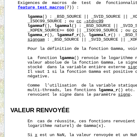
   Exigences de  macros  de  test  de  fonctionnalit
feature_test_macros
(7)) :

lgamma
() : _BSD_SOURCE || _SVID_SOURCE || _XO
       _ISOC99_SOURCE ; ou 
cc
-std=c99
lgammaf
(), 
lgammal
() : _BSD_SOURCE || _SVID_S
       _XOPEN_SOURCE>= 600 || _ISOC99_SOURCE ; ou 
c
lgamma_r
(), 
lgammaf_r
(), 
lgammal_r
() : _BSD_S
signgam
 : _BSD_SOURCE || _SVID_SOURCE || _XOP
       Pour la définition de la fonction Gamma, voi
       La  fonction 
lgamma
() renvoie le logarithme n
       valeur absolue de la fonction Gamma. Le signe
       stocké  dans la variable entière externe 
sig
       Il vaut 1 si la fonction Gamma est positive o
       négative.

       Comme  l’utilisation  de la variable statiqu
       multi-threads, les fonctions 
lgamma_r
() etc.
       renvoient le signe dans le paramètre 
signp
.

VALEUR RENVOYÉE
       En  cas de réussite, ces fonctions renvoient 
       logarithme naturel) de Gamma(x).

       Si 
x
 est un NaN, la valeur renvoyée et un NaN