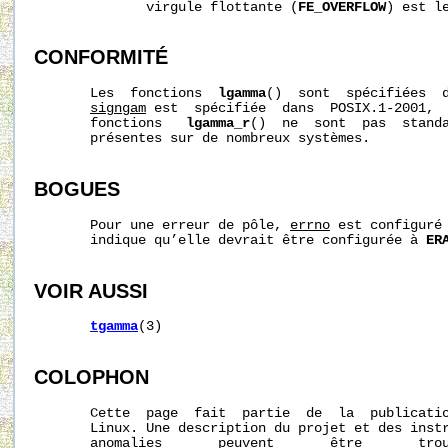
              virgule flottante (
FE_OVERFLOW
) est le
CONFORMITÉ
       Les  fonctions  
lgamma
()  sont  spécifiées  d
signgam
 est  spécifiée  dans  POSIX.1-2001,  
       fonctions   
lgamma_r
()  ne  sont  pas  standa
       présentes sur de nombreux systèmes.

BOGUES
       Pour une erreur de pôle, 
errno
 est configuré
       indique qu’elle devrait être configurée à 
ER
VOIR AUSSI
tgamma
(3)

COLOPHON
       Cette  page  fait  partie  de  la  publicati
       Linux. Une description du projet et des instr
       anomalies       peuvent       être       trou