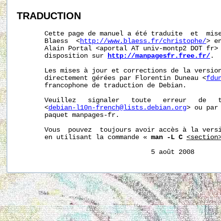
TRADUCTION
       Cette page de manuel a été traduite  et  mise
       Blaess  <
http://www.blaess.fr/christophe/
> e
       Alain Portal <aportal AT univ-montp2 DOT fr> 
       disposition sur 
http://manpagesfr.free.fr/
.

       Les mises à jour et corrections de la version
       directement gérées par Florentin Duneau <
fdu
       francophone de traduction de Debian.

       Veuillez   signaler   toute   erreur   de   t
       <
debian-l10n-french@lists.debian.org
> ou par 
       paquet manpages-fr.

       Vous  pouvez  toujours avoir accès à la versi
       en utilisant la commande « 
man -L C
<section