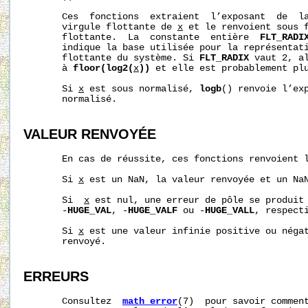
       Ces  fonctions  extraient  l’exposant  de  la
       virgule flottante de 
x
 et le renvoient sous f
       flottante.  La  constante  entière  
FLT_RADI
       indique la base utilisée pour la représentati
       flottante du système. Si 
FLT_RADIX
 vaut 2, a
       à 
floor(log2(
x
))
 et elle est probablement plu
       Si 
x
 est sous normalisé, 
logb
() renvoie l’ex
       normalisé.

VALEUR RENVOYÉE
       En cas de réussite, ces fonctions renvoient 
       Si 
x
 est un NaN, la valeur renvoyée et un NaN
       Si  
x
 est nul, une erreur de pôle se produit 
       -
HUGE_VAL
, -
HUGE_VALF
 ou -
HUGE_VALL
, respecti
       Si 
x
 est une valeur infinie positive ou négat
       renvoyé.

ERREURS
       Consultez  
math_error
(7)  pour savoir comment