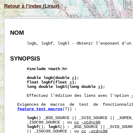
Retour à l'index (Linux)
NOM
       logb, logbf, logbl - Obtenir l’exposant d’un 
SYNOPSIS
#include
<math.h>
double
logb(double
x
);
float
logbf(float
x
);
long
double
logbl(long
double
x
);
       Effectuez l’édition des liens avec l’option 
   Exigences de  macros  de  test  de  fonctionnalit
feature_test_macros
(7)) :

logb
() _BSD_SOURCE || _SVID_SOURCE || _XOPEN_
       _ISOC99_SOURCE ; ou 
cc
-std=c99
logbf
(), 
logbl
() : _BSD_SOURCE || _SVID_SOURC
       || _ISOC99_SOURCE ; ou 
cc
-std=c99