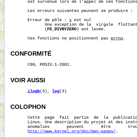
       est survenue lors de l’appel de ces fonctions
       Les erreurs suivantes peuvent se produire :

       Erreur de pôle : 
x
 est nul

              Une exception de la  virgule  flottant
              (
FE_DIVBYZERO
) est levée.

       Ces fonctions ne positionnent pas 
errno
.

CONFORMITÉ
       C99, POSIX.1-2001.

VOIR AUSSI
ilogb
(3), 
log
(3)

COLOPHON
       Cette  page  fait  partie  de  la  publicati
       Linux. Une description du projet et des instr
       anomalies       peuvent       être       trou
http://www.kernel.org/doc/man-pages/
.
