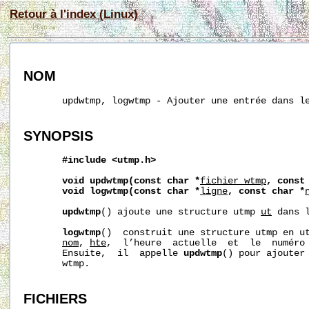
Retour à l'index (Linux)
NOM
       updwtmp, logwtmp - Ajouter une entrée dans le
SYNOPSIS
#include
<utmp.h>
void
updwtmp(const
char
*
fichier_wtmp
,
const
void
logwtmp(const
char
*
ligne
,
const
char
*
updwtmp
() ajoute une structure utmp 
ut
 dans l
logwtmp
()  construit une structure utmp en u
nom
, 
h
te
,  l’heure  actuelle  et  le  numéro 
       Ensuite,  il  appelle 
updwtmp
() pour ajouter 
       wtmp.

FICHIERS