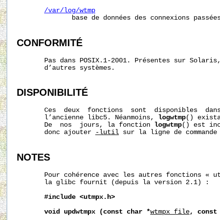
/var/log/wtmp
              base de données des connexions passées
CONFORMITÉ
       Pas dans POSIX.1-2001. Présentes sur Solaris,
       d’autres systèmes.

DISPONIBILITÉ
       Ces  deux  fonctions  sont  disponibles  dans
       l’ancienne libc5. Néanmoins, 
logwtmp
() exista
       De  nos  jours, la fonction 
logwtmp
() est inc
       donc ajouter 
-lutil
 sur la ligne de commande 
NOTES
       Pour cohérence avec les autres fonctions « u
       la glibc fournit (depuis la version 2.1) :

#include
<utmpx.h>
void
updwtmpx
(const
char
*
wtmpx_file
,
const