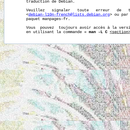
       traduction de Debian.

       Veuillez   signaler   toute   erreur   de   t
       <
debian-l10n-french@lists.debian.org
> ou par 
       paquet manpages-fr.

       Vous  pouvez  toujours avoir accès à la versi
       en utilisant la commande « 
man -L C
<section