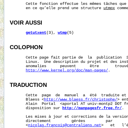
       Cette fonction effectue les mêmes tâches que
       en ce qu’elle prend une structure 
utmpx
 comm
VOIR AUSSI
getutxent
(3), 
wtmp
(5)

COLOPHON
       Cette page fait partie de  la  publication  
       Linux.  Une description du projet et des inst
       anomalies      peuvent      être       trouvé
http://www.kernel.org/doc/man-pages/
.

TRADUCTION
       Cette  page  de  manuel  a  été  traduite et 
       Blaess <
http://www.blaess.fr/christophe/
> en
       Alain  Portal  <aportal AT univ-montp2 DOT fr
       disposition sur 
http://manpagesfr.free.fr/
.

       Les mises à jour et corrections de la version
       directement         gérées         par       
       <
nicolas.francois@centraliens.net
>   et   l’é