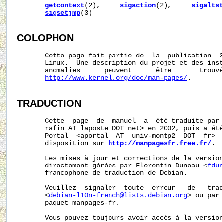
getcontext
(2),     
sigaction
(2),     
sigalts
sigsetjmp
(3)

COLOPHON
       Cette page fait partie de  la  publication  
       Linux.  Une description du projet et des inst
       anomalies      peuvent      être       trouvé
http://www.kernel.org/doc/man-pages/
.

TRADUCTION
       Cette  page  de  manuel  a  été traduite par 
       rafin AT laposte DOT net> en 2002, puis a été
       Portal  <aportal  AT  univ-montp2  DOT  fr>  
       disposition sur 
http://manpagesfr.free.fr/
.

       Les mises à jour et corrections de la version
       directement gérées par Florentin Duneau <
fdu
       francophone de traduction de Debian.

       Veuillez  signaler  toute  erreur   de   trad
       <
debian-l10n-french@lists.debian.org
> ou par 
       paquet manpages-fr.

       Vous pouvez toujours avoir accès à la version