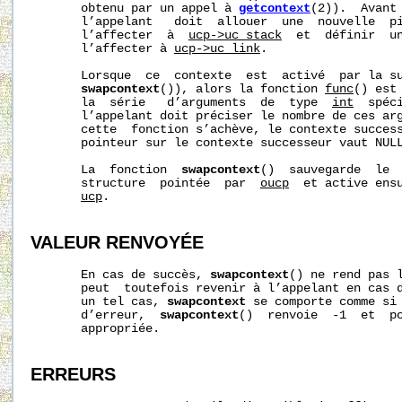
       obtenu par un appel à 
getcontext
(2)).  Avant
       l’appelant   doit  allouer  une  nouvelle  pi
       l’affecter  à  
ucp->uc_stack
  et  définir  un
       l’affecter à 
ucp->uc_link
.

       Lorsque  ce  contexte  est  activé  par la s
swapcontext
()), alors la fonction 
func
() est
       la  série   d’arguments  de  type  
int
  spéc
       l’appelant doit préciser le nombre de ces ar
       cette  fonction s’achève, le contexte success
       pointeur sur le contexte successeur vaut NULL
       La  fonction  
swapcontext
()  sauvegarde  le  
       structure  pointée  par  
oucp
  et active ensu
ucp
.

VALEUR RENVOYÉE
       En cas de succès, 
swapcontext
() ne rend pas l
       peut  toutefois revenir à l’appelant en cas 
       un tel cas, 
swapcontext
 se comporte comme si 
       d’erreur,  
swapcontext
()  renvoie  -1  et  p
       appropriée.

ERREURS