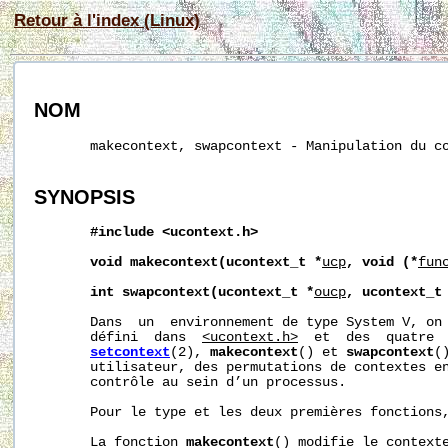
Retour à l'index (Linux)
NOM
       makecontext, swapcontext - Manipulation du co
SYNOPSIS
#include
<ucontext.h>
void
makecontext(ucontext_t
*
ucp
,
void
(*
fun
int
swapcontext(ucontext_t
*
oucp
,
ucontext_t
       Dans  un  environnement de type System V, on
       défini  dans  
<ucontext.h>
  et  des  quatre 
setcontext
(2), 
makecontext
() et 
swapcontext
(
       utilisateur, des permutations de contextes en
       contrôle au sein d’un processus.

       Pour le type et les deux premières fonctions
       La fonction 
makecontext
() modifie le context