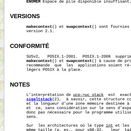
ENOMEM
 Espace de pile disponible insuffisant.
VERSIONS
makecontext
() et 
swapcontext
() sont fournies 
       version 2.1.

CONFORMITÉ
       SUSv2,   POSIX.1-2001.  POSIX.1-2008  supprim
makecontext
() et 
swapcontext
() à cause de pro
       recommande  que  les  applications soient ré-
       légers POSIX à la place.

NOTES
       L’interprétation de 
ucp->uc_stack
  est  exact
sigaltstack
(2),  à savoir, cette structure co
       et la longueur d’une zone mémoire destinée à 
       et  ce, sans considération sur le sens d’expa
       donc pas nécessaire pour le programme utilisa
       sens.

       Sur  les architectures où le type 
int
 et les
       même taille (p. ex., pour x86-32,   leur  tai