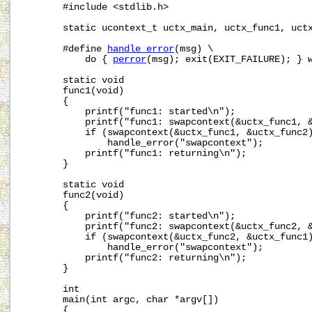
       #include <stdlib.h>

       static ucontext_t uctx_main, uctx_func1, uctx
       #define 
handle_error
(msg) \

           do { 
perror
(msg); exit(EXIT_FAILURE); } w
       static void

       func1(void)

       {

           printf("func1: started\n");

           printf("func1: swapcontext(&uctx_func1, &
           if (swapcontext(&uctx_func1, &uctx_func2)
               handle_error("swapcontext");

           printf("func1: returning\n");

       }

       static void

       func2(void)

       {

           printf("func2: started\n");

           printf("func2: swapcontext(&uctx_func2, &
           if (swapcontext(&uctx_func2, &uctx_func1)
               handle_error("swapcontext");

           printf("func2: returning\n");

       }

       int

       main(int argc, char *argv[])

       {
