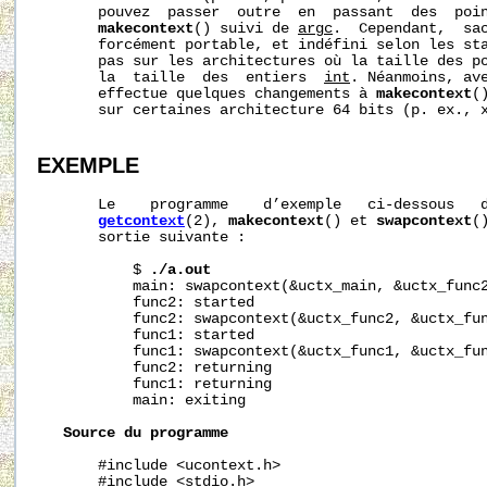
       pouvez  passer  outre  en  passant  des  poin
makecontext
() suivi de 
argc
.  Cependant,  sac
       forcément portable, et indéfini selon les sta
       pas sur les architectures où la taille des po
       la  taille  des  entiers  
int
. Néanmoins, ave
       effectue quelques changements à 
makecontext
(
       sur certaines architecture 64 bits (p. ex., x
EXEMPLE
       Le    programme    d’exemple   ci-dessous   d
getcontext
(2), 
makecontext
() et 
swapcontext
(
       sortie suivante :

           $ 
./a.out
           main: swapcontext(&uctx_main, &uctx_func2
           func2: started

           func2: swapcontext(&uctx_func2, &uctx_fun
           func1: started

           func1: swapcontext(&uctx_func1, &uctx_fun
           func2: returning

           func1: returning

           main: exiting

Source
du
programme
       #include <ucontext.h>

       #include <stdio.h>
