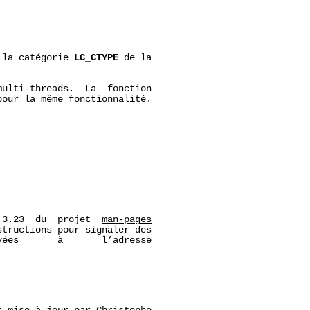
 la catégorie 
LC_CTYPE
 de la

ulti-threads.  La  fonction

our la même fonctionnalité.

 3.23  du  projet  
man-pages
tructions pour signaler des

ées       à       l’adresse
