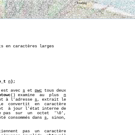
Loading
s en caractères larges

e_t
n
);
 est avec 
s
 et 
pwc
 tous deux

btowc
() examine  au  plus  
n
nt à l’adresse 
s
, extrait le

e  convertit  en  caractère

et  à jour l’état interne de

e pas  sur  un  octet  '\0',

été consommés dans 
s
, sinon,

tiennent  pas  un  caractère
