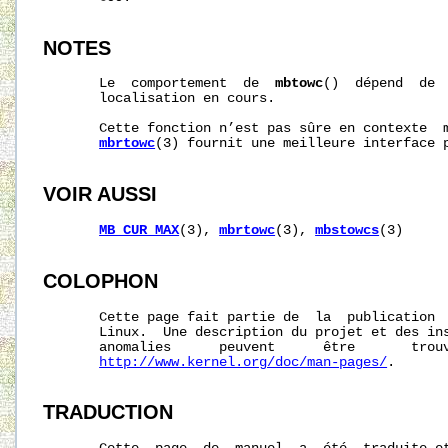
NOTES
       Le  comportement  de  
mbtowc
()  dépend  de 
       localisation en cours.

       Cette fonction n’est pas sûre en contexte  m
mbrtowc
(3) fournit une meilleure interface p
VOIR AUSSI
MB_CUR_MAX
(3), 
mbrtowc
(3), 
mbstowcs
(3)

COLOPHON
       Cette page fait partie de  la  publication 
       Linux.  Une description du projet et des ins
       anomalies      peuvent      être       trouv
http://www.kernel.org/doc/man-pages/
.

TRADUCTION