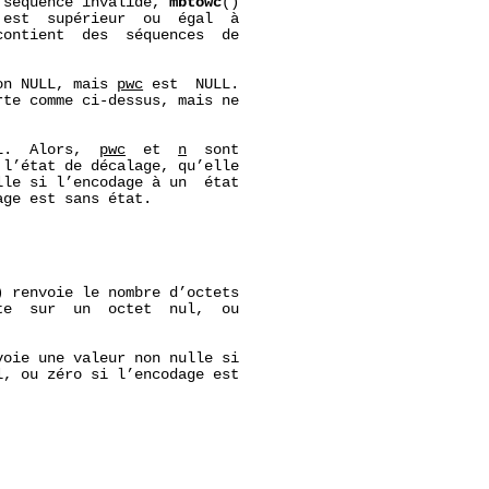
 séquence invalide, 
mbtowc
()

 est  supérieur  ou  égal  à

ontient  des  séquences  de

on NULL, mais 
pwc
 est  NULL.

rte comme ci-dessus, mais ne

L.  Alors,  
pwc
  et  
n
  sont

 l’état de décalage, qu’elle

le si l’encodage à un  état

ge est sans état.

) renvoie le nombre d’octets

te  sur  un  octet  nul,  ou

voie une valeur non nulle si

, ou zéro si l’encodage est
