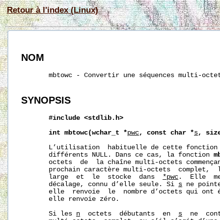
Retour à l'index (Linux)
NOM
       mbtowc - Convertir une séquences multi-octet
SYNOPSIS
#include
<stdlib.h>
int
mbtowc(wchar_t
*
pwc
,
const
char
*
s
,
siz
       L’utilisation  habituelle de cette fonction
       différents NULL. Dans ce cas, la fonction 
m
       octets  de  la chaîne multi-octets commença
       prochain caractère multi-octets  complet,  l
       large  et  le  stocke  dans  
*pwc
.  Elle  m
       décalage, connu d’elle seule. Si 
s
 ne point
       elle  renvoie  le  nombre d’octets qui ont 
       elle renvoie zéro.

       Si les 
n
  octets  débutants  en  
s
  ne  con