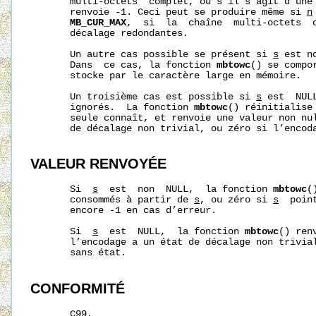
       multi-octets  complet, ou s’il s’agit d’une
       renvoie -1. Ceci peut se produire même si 
n
MB_CUR_MAX
,  si  la  chaîne  multi-octets  c
       décalage redondantes.

       Un autre cas possible se présent si 
s
 est n
       Dans  ce cas, la fonction 
mbtowc
() se compo
       stocke par le caractère large en mémoire.

       Un troisième cas est possible si 
s
 est  NUL
       ignorés.  La fonction 
mbtowc
() réinitialise
       seule connaît, et renvoie une valeur non nul
       de décalage non trivial, ou zéro si l’encoda
VALEUR RENVOYÉE
       Si  
s
  est  non  NULL,  la fonction 
mbtowc
(
       consommés à partir de 
s
, ou zéro si 
s
  poin
       encore -1 en cas d’erreur.

       Si  
s
  est  NULL,  la fonction 
mbtowc
() ren
       l’encodage a un état de décalage non trivial
       sans état.

CONFORMITÉ
       C99.
