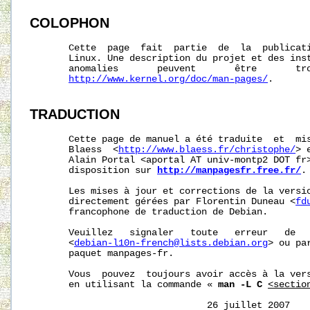
COLOPHON
       Cette  page  fait  partie  de  la  publicat
       Linux. Une description du projet et des inst
       anomalies       peuvent       être       tro
http://www.kernel.org/doc/man-pages/
.

TRADUCTION
       Cette page de manuel a été traduite  et  mis
       Blaess  <
http://www.blaess.fr/christophe/
> 
       Alain Portal <aportal AT univ-montp2 DOT fr>
       disposition sur 
http://manpagesfr.free.fr/
.

       Les mises à jour et corrections de la versio
       directement gérées par Florentin Duneau <
fd
       francophone de traduction de Debian.

       Veuillez   signaler   toute   erreur   de   
       <
debian-l10n-french@lists.debian.org
> ou pa
       paquet manpages-fr.

       Vous  pouvez  toujours avoir accès à la vers
       en utilisant la commande « 
man -L C
<sectio