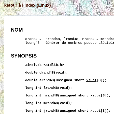
Retour à l'index (Linux)
NOM
       drand48,  erand48, lrand48, nrand48, mrand48
       lcong48 - Générer de nombres pseudo-aléatoir
SYNOPSIS
#include
<stdlib.h>
double
drand48(void);
double
erand48(unsigned
short
xsubi
[3]);
long
int
lrand48(void);
long
int
nrand48(unsigned
short
xsubi
[3]);
long
int
mrand48(void);
long
int
jrand48(unsigned
short
xsubi
[3]);