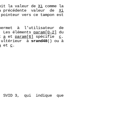
nit la valeur de 
Xi
 comme la

a précédente  valeur  de  
Xi
pointeur vers ce tampon est

permet  à  l’utilisateur  de

. Les éléments 
param[0-2]
 du

t 
a
 et 
param[6]
 spécifie  
c
.

 ultérieur  à 
srand48
() ou à

a
 et 
c
.

 SVID 3,  qui  indique  que
