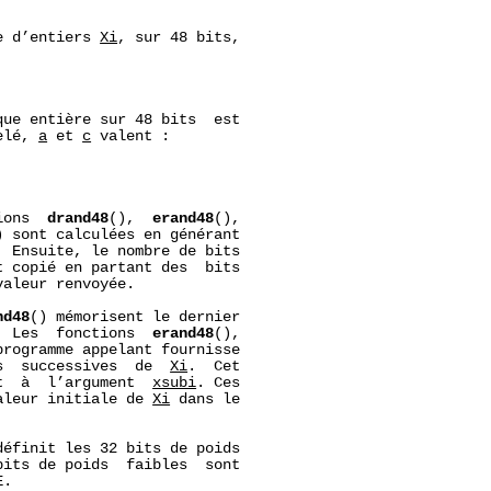
e d’entiers 
Xi
, sur 48 bits,

ue entière sur 48 bits  est

elé, 
a
 et 
c
 valent :

ions  
drand48
(),  
erand48
(),

) sont calculées en générant

 Ensuite, le nombre de bits

 copié en partant des  bits

aleur renvoyée.

nd48
() mémorisent le dernier

  Les  fonctions  
erand48
(),

rogramme appelant fournisse

s  successives  de  
Xi
.  Cet

t  à  l’argument  
xsubi
. Ces

aleur initiale de 
Xi
 dans le

définit les 32 bits de poids

bits de poids  faibles  sont

.
