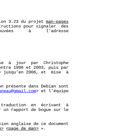
ion 3.23 du projet 
man-pages
ructions pour signaler  des

uvées      à      l’adresse

e  à  jour  par  Christophe

entre 1996 et 2003, puis par

 jusqu’en 2006, et  mise  à

n présente dans Debian sont

uneau@gmail.com
> et l’équipe

traduction  en  écrivant  à

r un rapport de bogue sur le

ion anglaise de ce document

n>
<page_de_man>
 ».
