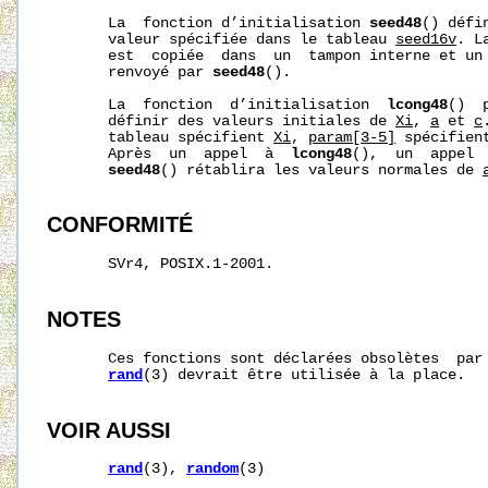
       La  fonction d’initialisation 
seed48
() défi
       valeur spécifiée dans le tableau 
seed16v
. L
       est  copiée  dans  un  tampon interne et un 
       renvoyé par 
seed48
().

       La  fonction  d’initialisation  
lcong48
()  
       définir des valeurs initiales de 
Xi
, 
a
 et 
c
       tableau spécifient 
Xi
, 
param[3-5]
 spécifien
       Après  un  appel  à  
lcong48
(),  un  appel 
seed48
() rétablira les valeurs normales de 
CONFORMITÉ
       SVr4, POSIX.1-2001.

NOTES
       Ces fonctions sont déclarées obsolètes  par 
rand
(3) devrait être utilisée à la place.

VOIR AUSSI
rand
(3), 
random
(3)
