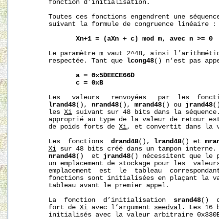
       fonction d’initialisation.

       Toutes ces fonctions engendrent une séquenc
       suivant la formule de congruence linéaire :

Xn+1
=
(aXn
+
c)
mod
m,
avec
n
>=
0
       Le paramètre 
m
 vaut 2^48, ainsi l’arithmétiq
       respectée. Tant que 
lcong48
() n’est pas app
a
=
0x5DEECE66D
c
=
0xB
       Les   valeurs   renvoyées   par  les  fonct
lrand48
(), 
nrand48
(), 
mrand48
() ou 
jrand48
(
       les 
Xi
 suivant sur 48 bits dans la séquence.
       approprié au type de la valeur de retour est
       de poids forts de 
Xi
, et convertit dans la v
       Les  fonctions  
drand48
(), 
lrand48
() et 
mra
Xi
 sur 48 bits créé dans un tampon interne.
nrand48
()  et 
jrand48
() nécessitent que le p
       un emplacement de stockage pour les  valeur
       emplacement  est  le  tableau  correspondan
       fonctions sont initialisées en plaçant la v
       tableau avant le premier appel.

       La  fonction  d’initialisation  
srand48
()  
       fort de 
Xi
 avec l’argument 
seedval
. Les 16 
       initialisés avec la valeur arbitraire 0x330E