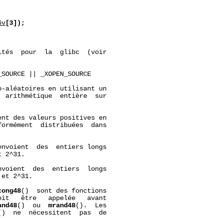
6v
[3]);
tés  pour  la  glibc  (voir

SOURCE || _XOPEN_SOURCE

-aléatoires en utilisant un

 arithmétique  entière  sur

ent des valeurs positives en

ormément  distribuées  dans

envoient  des  entiers longs

 2^31.

nvoient  des  entiers  longs

et 2^31.

cong48
()  sont des fonctions

it   être   appelée   avant

and48
()  ou  
mrand48
().  Les

()  ne  nécessitent  pas  de
