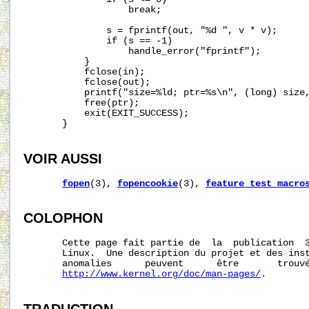
                   break;

               s = fprintf(out, "%d ", v * v);

               if (s == -1)

                   handle_error("fprintf");

           }

           fclose(in);

           fclose(out);

           printf("size=%ld; ptr=%s\n", (long) size,
           free(ptr);

           exit(EXIT_SUCCESS);

       }

VOIR AUSSI
fopen
(3), 
fopencookie
(3), 
feature_test_macro
COLOPHON
       Cette page fait partie de  la  publication  
       Linux.  Une description du projet et des inst
       anomalies      peuvent      être       trouvé
http://www.kernel.org/doc/man-pages/
.

TRADUCTION