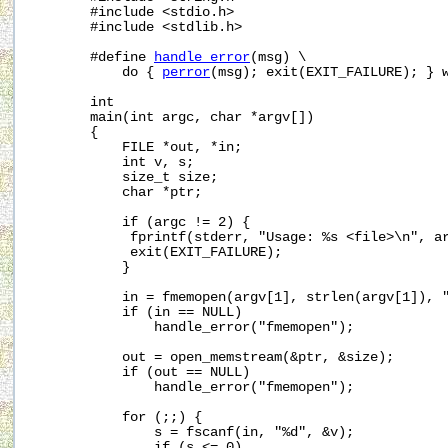
       #include <stdio.h>

       #include <stdlib.h>

       #define 
handle_error
(msg) \

           do { 
perror
(msg); exit(EXIT_FAILURE); } w
       int

       main(int argc, char *argv[])

       {

           FILE *out, *in;

           int v, s;

           size_t size;

           char *ptr;

           if (argc != 2) {

            fprintf(stderr, "Usage: %s <file>\n", ar
            exit(EXIT_FAILURE);

           }

           in = fmemopen(argv[1], strlen(argv[1]), "
           if (in == NULL)

               handle_error("fmemopen");

           out = open_memstream(&ptr, &size);

           if (out == NULL)

               handle_error("fmemopen");

           for (;;) {

               s = fscanf(in, "%d", &v);

               if (s <= 0)
