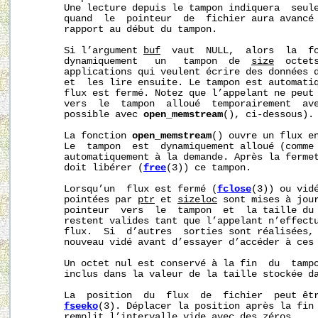
       Une lecture depuis le tampon indiquera  seule
       quand  le  pointeur  de  fichier aura avancé
       rapport au début du tampon.

       Si l’argument 
buf
  vaut  NULL,  alors  la  f
       dynamiquement   un   tampon  de  
size
  octet
       applications qui veulent écrire des données d
       et  les lire ensuite. Le tampon est automatiq
       flux est fermé. Notez que l’appelant ne peut 
       vers  le  tampon  alloué  temporairement  ave
       possible avec 
open_memstream
(), ci-dessous).

       La fonction 
open_memstream
() ouvre un flux en
       Le  tampon  est  dynamiquement alloué (comme
       automatiquement à la demande. Après la fermet
       doit libérer (
free
(3)) ce tampon.

       Lorsqu’un  flux est fermé (
fclose
(3)) ou vid
       pointées par 
ptr
 et 
sizeloc
 sont mises à jour
       pointeur  vers  le  tampon  et  la taille du 
       restent valides tant que l’appelant n’effectu
       flux.  Si  d’autres  sorties sont réalisées, 
       nouveau vidé avant d’essayer d’accéder à ces 
       Un octet nul est conservé à la fin  du  tamp
       inclus dans la valeur de la taille stockée d
       La  position  du  flux  de  fichier  peut êt
fseeko
(3). Déplacer la position après la fin 
       remplit l’intervalle vide avec des zéros.
