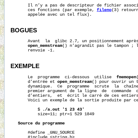
       Il n’y a pas de descripteur de fichier associ
       ces fonctions (par exemple, 
fileno
(3) retourn
       appelée avec un tel flux).

BOGUES
       Avant  la  glibc 2.7, un positionnement après
open_memstream
() n’agrandit pas le tampon ; 
       renvoie -1.

EXEMPLE
       Le  programme  ci-dessous  utilise  
fmemopen
       d’entrée et 
open_memstream
() pour ouvrir un t
       dynamique.  Ce  programme  scrute  la  chaîne
       premier argument de la ligne  de  commande  d
       d’entiers,  et  écrit le carré de ces entiers
       Voici un exemple de la sortie produite par ce
           $ 
./a.out
'1
23
43'
           size=11; ptr=1 529 1849

Source
du
programme
       #define _GNU_SOURCE

       #include <string.h>
