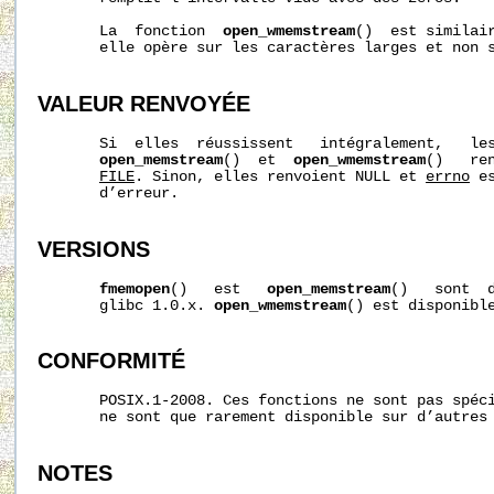
       La  fonction  
open_wmemstream
()  est similai
       elle opère sur les caractères larges et non s
VALEUR RENVOYÉE
       Si  elles  réussissent   intégralement,   le
open_memstream
()  et  
open_wmemstream
()   re
FILE
. Sinon, elles renvoient NULL et 
errno
 e
       d’erreur.

VERSIONS
fmemopen
()   est   
open_memstream
()   sont  d
       glibc 1.0.x. 
open_wmemstream
() est disponible
CONFORMITÉ
       POSIX.1-2008. Ces fonctions ne sont pas spéci
       ne sont que rarement disponible sur d’autres 
NOTES