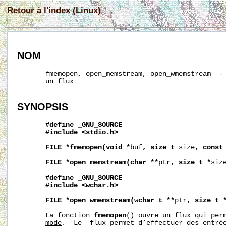
Retour à l'index (Linux)
NOM
       fmemopen, open_memstream, open_wmemstream  - 
       un flux

SYNOPSIS
#define
_GNU_SOURCE
#include
<stdio.h>
FILE
*fmemopen(void
*
buf
,
size_t
size
,
const
FILE
*open_memstream(char
**
ptr
,
size_t
*
siz
#define
_GNU_SOURCE
#include
<wchar.h>
FILE
*open_wmemstream(wchar_t
**
ptr
,
size_t
       La fonction 
fmemopen
() ouvre un flux qui perm
mode
.  Le  flux permet d’effectuer des entrée