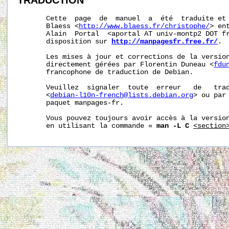
       Cette  page  de  manuel  a  été  traduite et 
       Blaess <
http://www.blaess.fr/christophe/
> en
       Alain  Portal  <aportal AT univ-montp2 DOT fr
       disposition sur 
http://manpagesfr.free.fr/
.

       Les mises à jour et corrections de la version
       directement gérées par Florentin Duneau <
fdu
       francophone de traduction de Debian.

       Veuillez  signaler  toute  erreur   de   trad
       <
debian-l10n-french@lists.debian.org
> ou par 
       paquet manpages-fr.

       Vous pouvez toujours avoir accès à la version
       en utilisant la commande « 
man -L C
<section