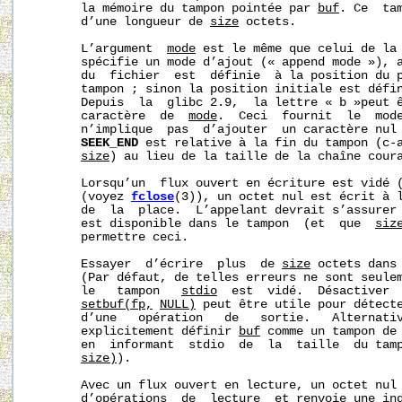
       la mémoire du tampon pointée par 
buf
. Ce  tam
       d’une longueur de 
size
 octets.

       L’argument  
mode
 est le même que celui de la
       spécifie un mode d’ajout (« append mode »), a
       du  fichier  est  définie  à la position du p
       tampon ; sinon la position initiale est défin
       Depuis  la  glibc 2.9,  la lettre « b »peut ê
       caractère  de  
mode
.  Ceci  fournit  le  mode
       n’implique  pas  d’ajouter  un caractère nul
SEEK_END
 est relative à la fin du tampon (c-a
size
) au lieu de la taille de la chaîne coura
       Lorsqu’un  flux ouvert en écriture est vidé 
       (voyez 
fclose
(3)), un octet nul est écrit à l
       de  la  place.  L’appelant devrait s’assurer 
       est disponible dans le tampon  (et  que  
siz
       permettre ceci.

       Essayer  d’écrire  plus  de 
size
 octets dans 
       (Par défaut, de telles erreurs ne sont seulem
       le   tampon   
stdio
  est  vidé.  Désactiver  
setbuf(fp,
NULL)
 peut être utile pour détecte
       d’une   opération   de   sortie.   Alternativ
       explicitement définir 
buf
 comme un tampon de 
       en  informant  stdio  de  la  taille  du tam
size)
).

       Avec un flux ouvert en lecture, un octet nul 
       d’opérations  de  lecture  et renvoie une ind