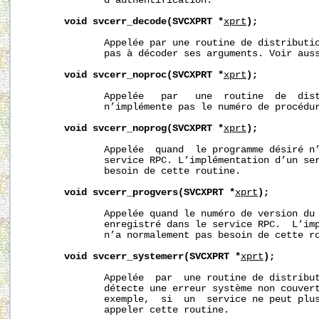
              d’authentification.

void
svcerr_decode(SVCXPRT
*
xprt
);
              Appelée par une routine de distributio
              pas à décoder ses arguments. Voir aus
void
svcerr_noproc(SVCXPRT
*
xprt
);
              Appelée   par   une  routine  de  dist
              n’implémente pas le numéro de procédur
void
svcerr_noprog(SVCXPRT
*
xprt
);
              Appelée  quand  le programme désiré n’
              service RPC. L’implémentation d’un ser
              besoin de cette routine.

void
svcerr_progvers(SVCXPRT
*
xprt
);
              Appelée quand le numéro de version du 
              enregistré dans le service RPC.  L’imp
              n’a normalement pas besoin de cette ro
void
svcerr_systemerr(SVCXPRT
*
xprt
);
              Appelée  par  une routine de distribut
              détecte une erreur système non couvert
              exemple,  si  un  service ne peut plus
              appeler cette routine.
