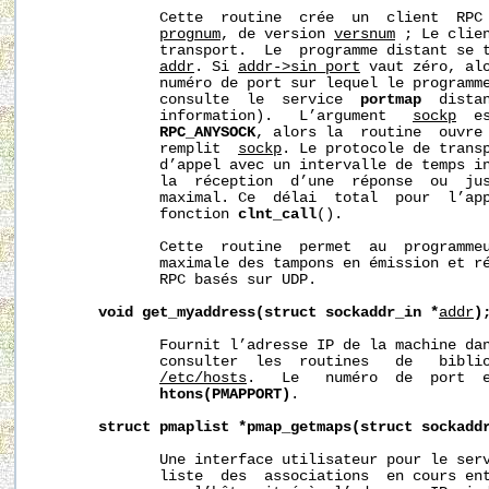
              Cette  routine  crée  un  client  RPC 
prognum
, de version 
versnum
 ; Le clien
              transport.  Le  programme distant se t
addr
. Si 
addr->sin_port
 vaut zéro, alo
              numéro de port sur lequel le programme
              consulte  le  service  
portmap
  dista
              information).   L’argument   
sockp
  e
RPC_ANYSOCK
, alors la  routine  ouvre 
              remplit  
sockp
. Le protocole de transp
              d’appel avec un intervalle de temps i
              la  réception  d’une  réponse  ou  jus
              maximal. Ce  délai  total  pour  l’app
              fonction 
clnt_call
().

              Cette  routine  permet  au  programmeu
              maximale des tampons en émission et ré
              RPC basés sur UDP.

void
get_myaddress(struct
sockaddr_in
*
addr
)
              Fournit l’adresse IP de la machine da
              consulter  les  routines   de   biblio
/etc/hosts
.   Le   numéro  de  port  e
htons(PMAPPORT)
.

struct
pmaplist
*pmap_getmaps(struct
sockadd
              Une interface utilisateur pour le ser
              liste  des  associations  en cours ent