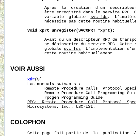
              Après  la  création  d’un  descripteur
              être enregistré dans le service RPC. C
              variable  globale  
svc_fds
.  L’impléme
              nécessite pas cette routine habituelle
void
xprt_unregister(SVCXPRT
*
xprt
);
              Avant qu’un descripteur RPC de transpo
              se désinscrire du service RPC. Cette r
              globale 
svc_fds
. L’implémentation d’un
              cette routine habituellement.

VOIR AUSSI
xdr
(3)

       Les manuels suivants :

              Remote Procedure Calls: Protocol Speci
              Remote Procedure Call Programming Guid
              rpcgen Programming Guide

RPC:  Remote  Procedure  Call  Protocol  Spe
       Microsystems, Inc., USC-ISI.

COLOPHON
       Cette page fait partie de  la  publication  