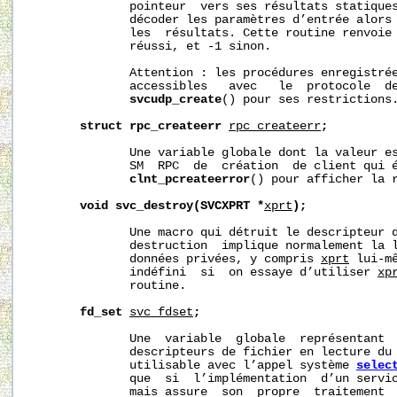
              pointeur  vers ses résultats statique
              décoder les paramètres d’entrée alors
              les  résultats. Cette routine renvoie 
              réussi, et -1 sinon.

              Attention : les procédures enregistrée
              accessibles   avec   le  protocole  de
svcudp_create
() pour ses restrictions.
struct
rpc_createerr
rpc_createerr
;
              Une variable globale dont la valeur es
              SM  RPC  de  création  de client qui é
clnt_pcreateerror
() pour afficher la r
void
svc_destroy(SVCXPRT
*
xprt
);
              Une macro qui détruit le descripteur 
              destruction  implique normalement la l
              données privées, y compris 
xprt
 lui-m
              indéfini  si  on essaye d’utiliser 
xp
              routine.

fd_set
svc_fdset
;
              Une  variable  globale  représentant  
              descripteurs de fichier en lecture du 
              utilisable avec l’appel système 
selec
              que  si  l’implémentation  d’un servi
              mais assure  son  propre  traitement  