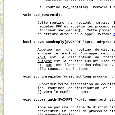
              La  routine 
svc_register
() renvoie 1 s
void
svc_run(void);
              Cette routine  ne  revient  jamais.  E
              requêtes RPC et appelle les procédures
              utilisant 
svc_getreq
(). Cette procédur
              en attente autour d’un appel système 
bool_t
svc_sendreply(SVCXPRT
*
xprt
,
xdrproc_
              Appelée  par  une  routine  de distrib
              envoyer le résultat d’un appel de proc
xprt
  est  le  descripteur  de  transp
outproc
 est la routine XDR utilisée po
              et  
out
  est l’adresse des résultats. 
              elle réussit, et 0 sinon.

void
svc_unregister(unsigned
long
prognum
,
u
              Supprimer toute association du double
              les  routines  de distribution, et du
*
] vers le numéro de port.

void
svcerr_auth(SVCXPRT
*
xprt
,
enum
auth_st
              Appelée par une routine de distributio
              d’exécuter  un  appel de procédure dis