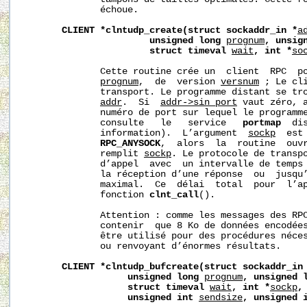
              échoue.

CLIENT
*clntudp_create(struct
sockaddr_in
*
a
unsigned
long
prognum
,
unsig
struct
timeval
wait
,
int
*
so
              Cette routine crée un  client  RPC  po
prognum
,  de  version 
versnum
 ; Le cli
              transport. Le programme distant se tro
addr
.  Si  
addr->sin_port
 vaut zéro, a
              numéro de port sur lequel le programme
              consulte   le   service   
portmap
  di
              information).  L’argument  
sockp
  est
RPC_ANYSOCK
,  alors  la  routine  ouvr
              remplit 
sockp
. Le protocole de transpo
              d’appel  avec  un intervalle de temps
              la réception d’une réponse  ou  jusqu’
              maximal.  Ce  délai  total  pour  l’ap
              fonction 
clnt_call
().

              Attention : comme les messages des RPC
              contenir  que 8 Ko de données encodées
              être utilisé pour des procédures néces
              ou renvoyant d’énormes résultats.

CLIENT
*clntudp_bufcreate(struct
sockaddr_in
unsigned
long
prognum
,
unsigned
struct
timeval
wait
,
int
*
sockp
,
unsigned
int
sendsize
,
unsigned