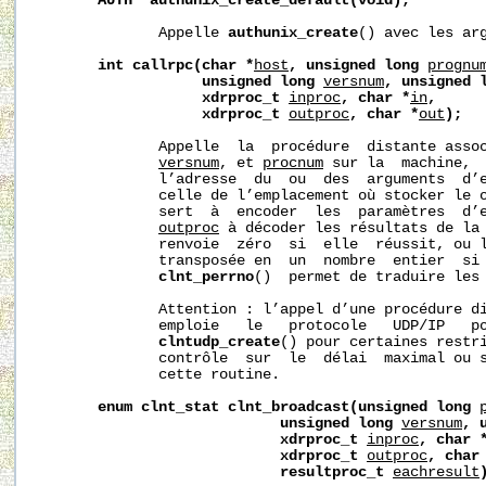
AUTH
*authunix_create_default(void);
              Appelle 
authunix_create
() avec les arg
int
callrpc(char
*
host
,
unsigned
long
prognu
unsigned
long
versnum
,
unsigned
xdrproc_t
inproc
,
char
*
in
,
xdrproc_t
outproc
,
char
*
out
);
              Appelle  la  procédure  distante asso
versnum
, et 
procnum
 sur la  machine, 
              l’adresse  du  ou  des  arguments  d’
              celle de l’emplacement où stocker le 
              sert  à  encoder  les  paramètres  d’e
outproc
 à décoder les résultats de la 
              renvoie  zéro  si  elle  réussit, ou 
              transposée en  un  nombre  entier  si 
clnt_perrno
()  permet de traduire les 
              Attention : l’appel d’une procédure di
              emploie   le   protocole   UDP/IP   po
clntudp_create
() pour certaines restri
              contrôle  sur  le  délai  maximal ou s
              cette routine.

enum
clnt_stat
clnt_broadcast(unsigned
long
unsigned
long
versnum
,
xdrproc_t
inproc
,
char
xdrproc_t
outproc
,
char
resultproc_t
eachresult