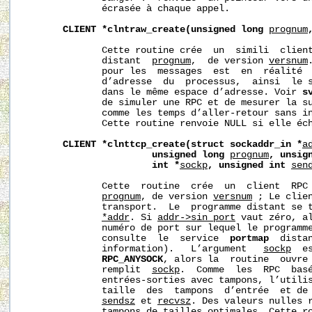
              écrasée à chaque appel.

CLIENT
*clntraw_create(unsigned
long
prognum
              Cette routine crée  un  simili  client
              distant  
prognum
,  de version 
versnum
              pour les  messages  est  en  réalité  
              d’adresse  du  processus,  ainsi  le s
              dans le même espace d’adresse. Voir 
s
              de simuler une RPC et de mesurer la su
              comme les temps d’aller-retour sans in
              Cette routine renvoie NULL si elle éch
CLIENT
*clnttcp_create(struct
sockaddr_in
*
a
unsigned
long
prognum
,
unsig
int
*
sockp
,
unsigned
int
sen
              Cette  routine  crée  un  client  RPC 
prognum
, de version 
versnum
 ; Le clien
              transport.  Le  programme distant se t
*addr
. Si 
addr->sin_port
 vaut zéro, al
              numéro de port sur lequel le programme
              consulte  le  service  
portmap
  dista
              information).   L’argument   
sockp
  e
RPC_ANYSOCK
, alors la  routine  ouvre 
              remplit  
sockp
.  Comme  les  RPC  basé
              entrées-sorties avec tampons, l’utilis
              taille  des  tampons  d’entrée  et de 
sendsz
 et 
recvsz
. Des valeurs nulles r
              tampons de tailles optimales. Cette ro