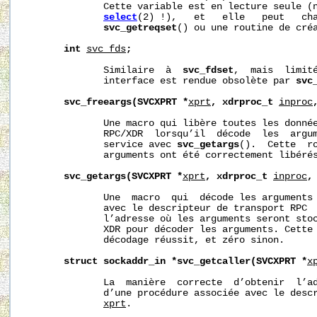
              Cette variable est en lecture seule (n
select
(2) !),   et   elle   peut   cha
svc_getreqset
() ou une routine de créa
int
svc_fds
;
              Similaire  à  
svc_fdset
,  mais  limité
              interface est rendue obsolète par 
svc
svc_freeargs(SVCXPRT
*
xprt
,
xdrproc_t
inproc
              Une macro qui libère toutes les donnée
              RPC/XDR  lorsqu’il  décode  les  argum
              service avec 
svc_getargs
().  Cette  ro
              arguments ont été correctement libérés
svc_getargs(SVCXPRT
*
xprt
,
xdrproc_t
inproc
,
              Une  macro  qui  décode les arguments 
              avec le descripteur de transport RPC 
              l’adresse où les arguments seront sto
              XDR pour décoder les arguments. Cette 
              décodage réussit, et zéro sinon.

struct
sockaddr_in
*svc_getcaller(SVCXPRT
*
x
              La  manière  correcte  d’obtenir  l’ad
              d’une procédure associée avec le descr
xprt
.
