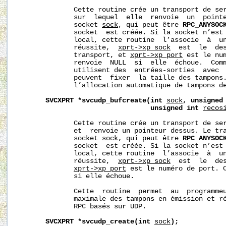
              Cette routine crée un transport de ser
              sur  lequel  elle  renvoie  un  pointe
              socket 
sock
, qui peut être 
RPC_ANYSOC
              socket  est créée. Si la socket n’est 
              local, cette routine  l’associe  à  un
              réussite,  
xprt->xp_sock
  est  le  des
              transport, et 
xprt->xp_port
 est le num
              renvoie  NULL  si  elle  échoue.  Comm
              utilisent des  entrées-sorties  avec  
              peuvent  fixer  la taille des tampons.
              l’allocation automatique de tampons de
SVCXPRT
*svcudp_bufcreate(int
sock
,
unsigned
unsigned
int
recos
              Cette routine crée un transport de ser
              et  renvoie un pointeur dessus. Le tra
              socket 
sock
, qui peut être 
RPC_ANYSOC
              socket  est créée. Si la socket n’est 
              local, cette routine  l’associe  à  un
              réussite,  
xprt->xp_sock
  est  le  des
xprt->xp_port
 est le numéro de port. C
              si elle échoue.

              Cette  routine  permet  au  programmeu
              maximale des tampons en émission et ré
              RPC basés sur UDP.

SVCXPRT
*svcudp_create(int
sock
);