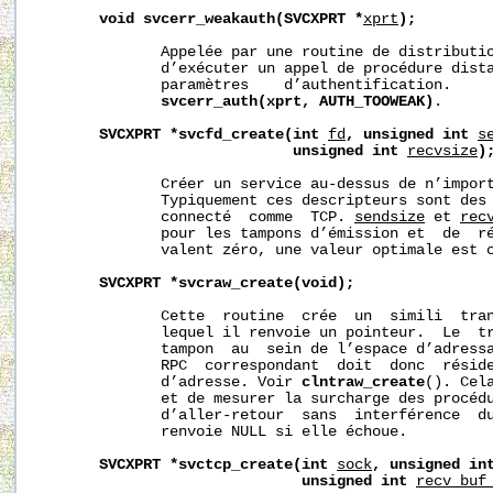
void
svcerr_weakauth(SVCXPRT
*
xprt
);
              Appelée par une routine de distributio
              d’exécuter un appel de procédure dista
              paramètres    d’authentification.     
svcerr_auth(xprt,
AUTH_TOOWEAK)
.

SVCXPRT
*svcfd_create(int
fd
,
unsigned
int
s
unsigned
int
recvsize
)
              Créer un service au-dessus de n’import
              Typiquement ces descripteurs sont des 
              connecté  comme  TCP. 
sendsize
 et 
rec
              pour les tampons d’émission et  de  ré
              valent zéro, une valeur optimale est c
SVCXPRT
*svcraw_create(void);
              Cette  routine  crée  un  simili  tran
              lequel il renvoie un pointeur.  Le  tr
              tampon  au  sein de l’espace d’adressa
              RPC  correspondant  doit  donc  réside
              d’adresse. Voir 
clntraw_create
(). Cel
              et de mesurer la surcharge des procédu
              d’aller-retour  sans  interférence  du
              renvoie NULL si elle échoue.

SVCXPRT
*svctcp_create(int
sock
,
unsigned
in
unsigned
int
recv_buf