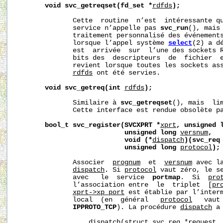
void
svc_getreqset(fd_set
*
rdfds
);
              Cette  routine  n’est  intéressante qu
              service n’appelle pas 
svc_run
(), mais 
              traitement personnalisé des événements
              lorsque l’appel système 
select
(2) a d
              est  arrivée  sur  l’une des sockets 
              bits des  descripteurs  de  fichier  e
              revient lorsque toutes les sockets ass
rdfds
 ont été servies.

void
svc_getreq(int
rdfds
);
              Similaire à 
svc_getreqset
(), mais  lim
              Cette interface est rendue obsolète p
bool_t
svc_register(SVCXPRT
*
xprt
,
unsigned
unsigned
long
versnum
,
void
(*
dispatch
)(svc_req
unsigned
long
protocol
);
              Associer  
prognum
  et  
versnum
 avec l
dispatch
. Si 
protocol
 vaut zéro, le se
              avec   le  service  
portmap
.  Si  
pro
              l’association entre  le  triplet  [
pr
xprt->xp_port
 est établie par l’inter
              local  (en  général   
protocol
   vaut
IPPROTO_TCP
). La procédure 
dispatch
 a
                  dispatch(struct svc_req *request, 