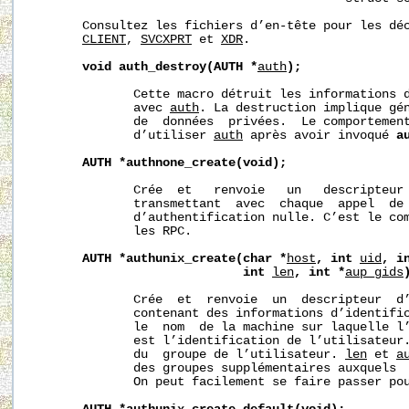
       Consultez les fichiers d’en-tête pour les dé
CLIENT
, 
SVCXPRT
 et 
XDR
.

void
auth_destroy(AUTH
*
auth
);
              Cette macro détruit les informations d
              avec 
auth
. La destruction implique gén
              de  données  privées.  Le comportement
              d’utiliser 
auth
 après avoir invoqué 
a
AUTH
*authnone_create(void);
              Crée  et   renvoie   un   descripteur 
              transmettant  avec  chaque  appel  de 
              d’authentification nulle. C’est le com
              les RPC.

AUTH
*authunix_create(char
*
host
,
int
uid
,
i
int
len
,
int
*
aup_gids
              Crée  et  renvoie  un  descripteur  d’
              contenant des informations d’identifi
              le  nom  de la machine sur laquelle l
              est l’identification de l’utilisateur
              du  groupe de l’utilisateur. 
len
 et 
a
              des groupes supplémentaires auxquels  
              On peut facilement se faire passer pou