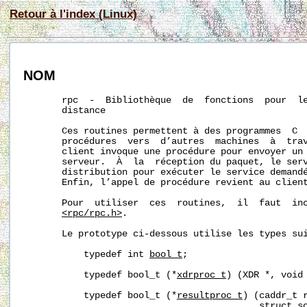
Retour à l'index (Linux)
NOM
       rpc  -  Bibliothèque  de  fonctions  pour  le
       distance

       Ces routines permettent à des programmes  C  
       procédures  vers  d’autres  machines  à  trav
       client invoque une procédure pour envoyer un 
       serveur.  À  la  réception du paquet, le serv
       distribution pour exécuter le service demandé
       Enfin, l’appel de procédure revient au client
       Pour  utiliser  ces  routines,  il  faut  inc
<rpc/rpc.h>
.

       Le prototype ci-dessous utilise les types sui
           typedef int 
bool_t
;

           typedef bool_t (*
xdrproc_t
) (XDR *, void 
           typedef bool_t (*
resultproc_t
) (caddr_t r
                                           struct so