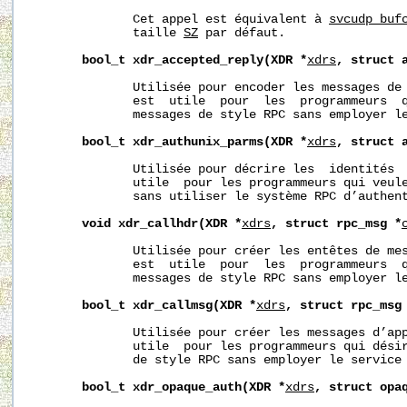
              Cet appel est équivalent à 
svcudp_buf
              taille 
SZ
 par défaut.

bool_t
xdr_accepted_reply(XDR
*
xdrs
,
struct
              Utilisée pour encoder les messages de 
              est  utile  pour  les  programmeurs  q
              messages de style RPC sans employer le
bool_t
xdr_authunix_parms(XDR
*
xdrs
,
struct
              Utilisée pour décrire les  identités  
              utile  pour les programmeurs qui veule
              sans utiliser le système RPC d’authent
void
xdr_callhdr(XDR
*
xdrs
,
struct
rpc_msg
*
              Utilisée pour créer les entêtes de mes
              est  utile  pour  les  programmeurs  q
              messages de style RPC sans employer le
bool_t
xdr_callmsg(XDR
*
xdrs
,
struct
rpc_msg
              Utilisée pour créer les messages d’app
              utile  pour les programmeurs qui désir
              de style RPC sans employer le service 
bool_t
xdr_opaque_auth(XDR
*
xdrs
,
struct
opa