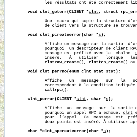
              les résultats ont été correctement lib
void
clnt_geterr(CLIENT
*
clnt
,
struct
rpc_er
              Une  macro qui copie la structure d’er
              de client vers la structure se trouva
void
clnt_pcreateerror(char
*
s
);
              Affiche un message sur la sortie  d’er
              pourquoi  un descripteur de client RPC
              message est préfixé avec la  chaîne  
              inséré.   À   utiliser   lorsque   le
clntraw_create
(), 
clnttcp_create
() ou
void
clnt_perrno(enum
clnt_stat
stat
);
              Affiche   un   message   sur   la   so
              correspondant à la condition indiquée
callrpc
().

clnt_perror(CLIENT
*
clnt
,
char
*
s
);
              Affiche  un  message  sur  la sortie d
              pourquoi un appel RPC a échoué. 
clnt
 
              pour  l’appel.  Ce  message  est  pré
              deux-points est inséré. À utiliser ap
char
*clnt_spcreateerror(char
*
s
);