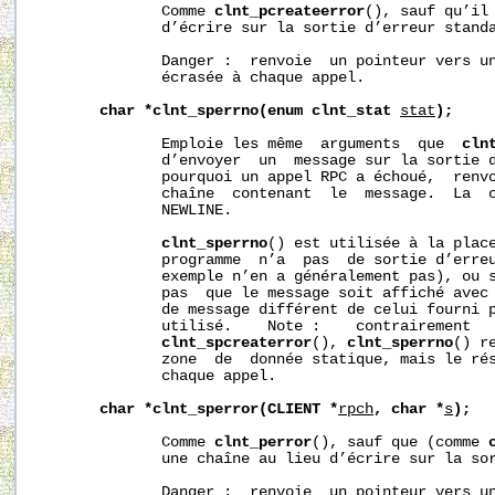
              Comme 
clnt_pcreateerror
(), sauf qu’il 
              d’écrire sur la sortie d’erreur standa
              Danger :  renvoie  un pointeur vers un
              écrasée à chaque appel.

char
*clnt_sperrno(enum
clnt_stat
stat
);
              Emploie les même  arguments  que  
cln
              d’envoyer  un  message sur la sortie d
              pourquoi un appel RPC a échoué,  renvo
              chaîne  contenant  le  message.  La  c
              NEWLINE.

clnt_sperrno
() est utilisée à la plac
              programme  n’a  pas  de sortie d’erreu
              exemple n’en a généralement pas), ou s
              pas  que le message soit affiché avec
              de message différent de celui fourni 
              utilisé.    Note :    contrairement  
clnt_spcreaterror
(), 
clnt_sperrno
() r
              zone  de  donnée statique, mais le rés
              chaque appel.

char
*clnt_sperror(CLIENT
*
rpch
,
char
*
s
);
              Comme 
clnt_perror
(), sauf que (comme 
              une chaîne au lieu d’écrire sur la sor
              Danger :  renvoie  un pointeur vers un