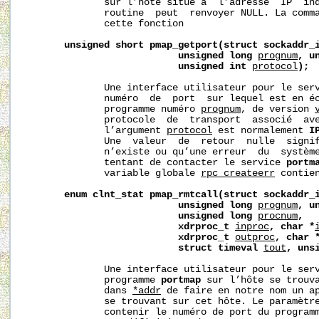
              sur l’hôte situé à  l’adresse  IP  in
              routine  peut  renvoyer NULL. La comm
              cette fonction

unsigned
short
pmap_getport(struct
sockaddr_
unsigned
long
prognum
,
u
unsigned
int
protocol
);
              Une interface utilisateur pour le ser
              numéro  de  port  sur lequel est en éc
              programme numéro 
prognum
, de version 
              protocole  de  transport  associé  av
              l’argument 
protocol
 est normalement 
I
              Une  valeur  de  retour  nulle  signif
              n’existe ou qu’une erreur  du  système
              tentant de contacter le service 
portm
              variable globale 
rpc_createerr
 contie
enum
clnt_stat
pmap_rmtcall(struct
sockaddr_
unsigned
long
prognum
,
u
unsigned
long
procnum
,
xdrproc_t
inproc
,
char
*
xdrproc_t
outproc
,
char
struct
timeval
tout
,
uns
              Une interface utilisateur pour le ser
              programme 
portmap
 sur l’hôte se trouva
              dans 
*addr
 de faire en notre nom un ap
              se trouvant sur cet hôte. Le paramètr
              contenir le numéro de port du programm