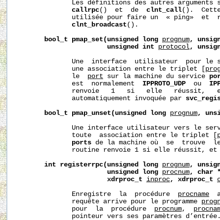
              Les définitions des autres arguments s
callrpc
()  et  de  
clnt_call
().  Cette
              utilisée pour faire un  « ping»  et  r
clnt_broadcast
().

bool_t
pmap_set(unsigned
long
prognum
,
unsig
unsigned
int
protocol
,
unsig
              Une  interface  utilisateur  pour le 
              une association entre le triplet [
pro
              le  
port
 sur la machine du service 
po
              est  normalement  
IPPROTO_UDP
  ou  
IP
              renvoie   1   si   elle   réussit,   e
              automatiquement invoquée par 
svc_regi
bool_t
pmap_unset(unsigned
long
prognum
,
uns
              Une interface utilisateur vers le ser
              toute  association entre le triplet [
ports
 de la machine où  se  trouve  l
              routine renvoie 1 si elle réussit, et 
int
registerrpc(unsigned
long
prognum
,
unsig
unsigned
long
procnum
,
char
xdrproc_t
inproc
,
xdrproc_t
              Enregistre  la  procédure  
procname
  
              requête arrive pour le programme 
prog
              pour  la  procédure  
procnum
,  
procna
              pointeur vers ses paramètres d’entrée