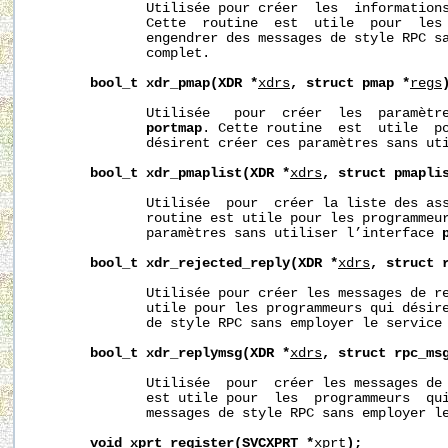
              Utilisée pour créer  les  informations
              Cette  routine  est  utile  pour  les 
              engendrer des messages de style RPC sa
              complet.

bool_t
xdr_pmap(XDR
*
xdrs
,
struct
pmap
*
regs
              Utilisée   pour  créer  les  paramètre
portmap
. Cette routine  est  utile  po
              désirent créer ces paramètres sans ut
bool_t
xdr_pmaplist(XDR
*
xdrs
,
struct
pmapli
              Utilisée  pour  créer la liste des ass
              routine est utile pour les programmeur
              paramètres sans utiliser l’interface 
bool_t
xdr_rejected_reply(XDR
*
xdrs
,
struct
              Utilisée pour créer les messages de re
              utile pour les programmeurs qui désire
              de style RPC sans employer le service 
bool_t
xdr_replymsg(XDR
*
xdrs
,
struct
rpc_ms
              Utilisée  pour  créer les messages de 
              est utile pour  les  programmeurs  qui
              messages de style RPC sans employer le
void
xprt_register(SVCXPRT
*
xprt
);