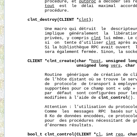
              procédure, et 
outproc
 à décoder les ré
tout
  est  le  délai  maximal  accordé
              procédure.

clnt_destroy(CLIENT
*
clnt
);
              Une macro qui détruit  le  descripteur
              implique  généralement  la  libération
              privées, y compris 
clnt
 lui même. Le c
              si  on  tente d’utiliser 
clnt
 après a
              Si la bibliothèque RPC avait ouvert  l
              sera également fermée. Sinon, la socke
CLIENT
*clnt_create(char
*
host
,
unsigned
lon
unsigned
long
vers
,
char
              Routine  générique  de création de cl
              de l’hôte distant où se trouve le ser
              de  protocole  de transport à employer
              supportées pour ce champ sont « udp » 
              par  défaut  sont configurées pour les
              modifiées à l’aide de 
clnt_control
().

              Attention : l’utilisation du protocole
              Comme  les  messages  RPC  basés sur U
              8 Ko de données encodées, ce protocole
              pour  des procédures nécessitant de gr
              d’énormes résultats.

bool_t
clnt_control(CLIENT
*
cl
,
int
req
,
cha