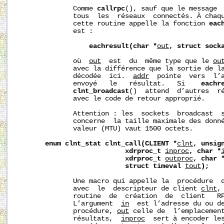
              Comme 
callrpc
(), sauf que le message  
              tous  les  réseaux  connectés. À chaqu
              cette routine appelle la fonction 
eac
              est :

eachresult(char
*
out
,
struct
sock
              où  
out
  est  du  même type que le 
ou
              avec la différence que la sortie de la
              décodée  ici.  
addr
  pointe  vers  l’a
              envoyé   le   résultat.   Si    
eachr
clnt_broadcast
()  attend  d’autres  ré
              avec le code de retour approprié.

              Attention : les  sockets  broadcast  s
              concerne  la taille maximale des donné
              valeur (MTU) vaut 1500 octets.

enum
clnt_stat
clnt_call(CLIENT
*
clnt
,
unsig
xdrproc_t
inproc
,
char
*
xdrproc_t
outproc
,
char
struct
timeval
tout
);
              Une macro qui appelle la  procédure  
              avec  le  descripteur de client 
clnt
,
              routine  de  création  de  client   R
              L’argument  
in
  est l’adresse du ou de
              procédure, 
out
 celle de  l’emplacement
              résultats,  
inproc
  sert à encoder les