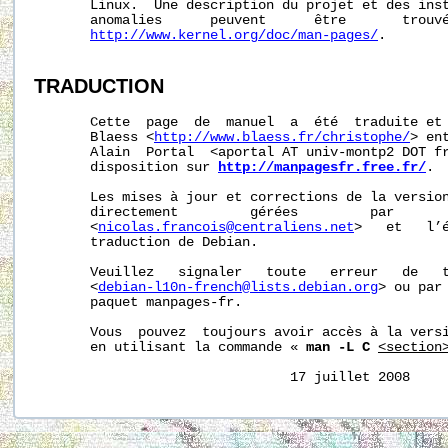
       Linux.  Une description du projet et des inst
       anomalies      peuvent      être       trouvé
http://www.kernel.org/doc/man-pages/
.

TRADUCTION
       Cette  page  de  manuel  a  été  traduite et 
       Blaess <
http://www.blaess.fr/christophe/
> en
       Alain  Portal  <aportal AT univ-montp2 DOT fr
       disposition sur 
http://manpagesfr.free.fr/
.

       Les mises à jour et corrections de la version
       directement         gérées         par       
       <
nicolas.francois@centraliens.net
>   et   l’é
       traduction de Debian.

       Veuillez   signaler   toute   erreur   de   t
       <
debian-l10n-french@lists.debian.org
> ou par 
       paquet manpages-fr.

       Vous  pouvez  toujours avoir accès à la versi
       en utilisant la commande « 
man -L C
<section