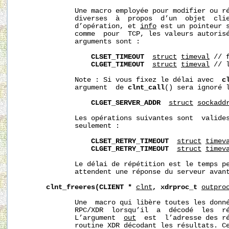
              Une macro employée pour modifier ou ré
              diverses  à  propos  d’un  objet  cli
              d’opération, et 
info
 est un pointeur s
              comme  pour  TCP, les valeurs autoris
              arguments sont :

CLSET_TIMEOUT
struct
timeval
 // 
CLGET_TIMEOUT
struct
timeval
 // 
              Note : Si vous fixez le délai avec  
c
              argument  de 
clnt_call
() sera ignoré l
CLGET_SERVER_ADDR
struct
sockadd
              Les opérations suivantes sont  valides
              seulement :

CLSET_RETRY_TIMEOUT
struct
timev
CLGET_RETRY_TIMEOUT
struct
timev
              Le délai de répétition est le temps pe
              attendent une réponse du serveur avant
clnt_freeres(CLIENT
*
clnt
,
xdrproc_t
outpro
              Une  macro qui libère toutes les donné
              RPC/XDR  lorsqu’il  a  décodé  les  ré
              L’argument  
out
  est  l’adresse des r
              routine XDR décodant les résultats. Ce