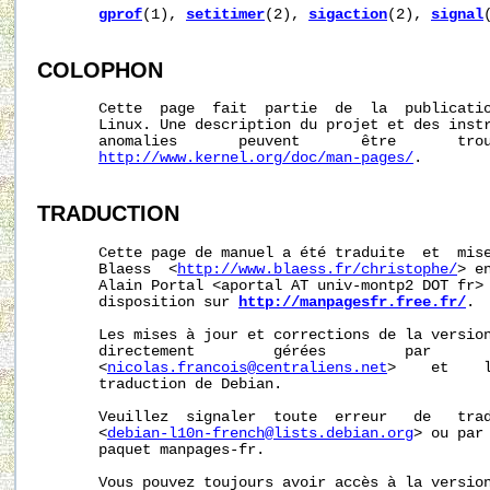
gprof
(1), 
setitimer
(2), 
sigaction
(2), 
signal
(
COLOPHON
       Cette  page  fait  partie  de  la  publicati
       Linux. Une description du projet et des instr
       anomalies       peuvent       être       trou
http://www.kernel.org/doc/man-pages/
.

TRADUCTION
       Cette page de manuel a été traduite  et  mise
       Blaess  <
http://www.blaess.fr/christophe/
> e
       Alain Portal <aportal AT univ-montp2 DOT fr> 
       disposition sur 
http://manpagesfr.free.fr/
.

       Les mises à jour et corrections de la version
       directement         gérées         par       
       <
nicolas.francois@centraliens.net
>    et    l
       traduction de Debian.

       Veuillez  signaler  toute  erreur   de   trad
       <
debian-l10n-french@lists.debian.org
> ou par 
       paquet manpages-fr.

       Vous pouvez toujours avoir accès à la version