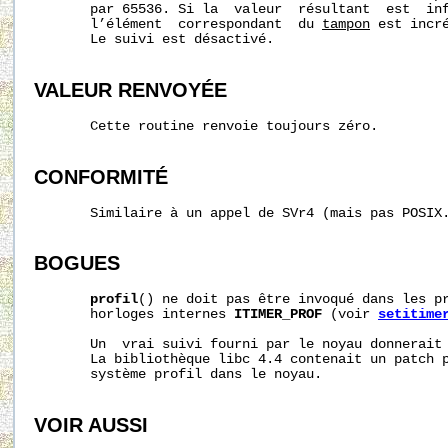
       par 65536. Si la  valeur  résultant  est  in
       l’élément  correspondant  du 
tampon
 est incr
       Le suivi est désactivé.

VALEUR RENVOYÉE
       Cette routine renvoie toujours zéro.

CONFORMITÉ
       Similaire à un appel de SVr4 (mais pas POSIX.
BOGUES
profil
() ne doit pas être invoqué dans les pr
       horloges internes 
ITIMER_PROF
 (voir 
setitime
       Un  vrai suivi fourni par le noyau donnerait 
       La bibliothèque libc 4.4 contenait un patch p
       système profil dans le noyau.

VOIR AUSSI