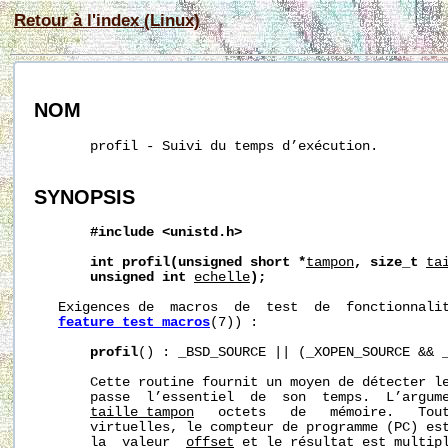
Retour à l'index (Linux)
NOM
       profil - Suivi du temps d’exécution.

SYNOPSIS
#include
<unistd.h>
int
profil(unsigned
short
*
tampon
,
size_t
ta
unsigned
int
echelle
);
   Exigences de  macros  de  test  de  fonctionnalit
feature_test_macros
(7)) :

profil
() : _BSD_SOURCE || (_XOPEN_SOURCE && _
       Cette routine fournit un moyen de détecter le
       passe  l’essentiel  de  son  temps.  L’argum
taille_tampon
   octets   de   mémoire.   Tout
       virtuelles, le compteur de programme (PC) est
       la  valeur  
offset
 et le résultat est multip