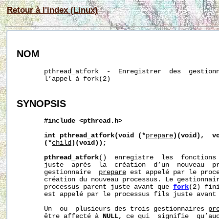
Retour à l'index (Linux)
NOM
       pthread_atfork  -  Enregistrer  des  gestionn
       l’appel à fork(2)

SYNOPSIS
#include
<pthread.h>
int
pthread_atfork(void
(*
prepare
)(void),
v
(*
child
)(void));
pthread_atfork
()  enregistre  les  fonctions 
       juste  après  la  création  d’un  nouveau  p
       gestionnaire  
prepare
 est appelé par le proce
       création du nouveau processus. Le gestionnai
       processus parent juste avant que 
fork
(2) fin
       est appelé par le processus fils juste avant
       Un  ou  plusieurs des trois gestionnaires 
pr
       être affecté à 
NULL
, ce qui  signifie  qu’auc