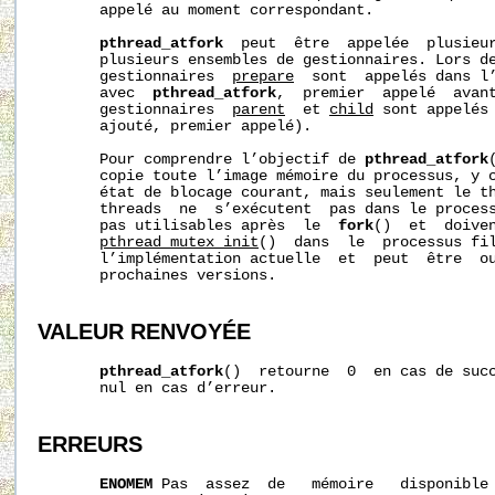
       appelé au moment correspondant.

pthread_atfork
  peut  être  appelée  plusieur
       plusieurs ensembles de gestionnaires. Lors d
       gestionnaires  
prepare
  sont  appelés dans l’
       avec  
pthread_atfork
,  premier  appelé  avan
       gestionnaires  
parent
  et 
child
 sont appelés 
       ajouté, premier appelé).

       Pour comprendre l’objectif de 
pthread_atfork
       copie toute l’image mémoire du processus, y c
       état de blocage courant, mais seulement le th
       threads  ne  s’exécutent  pas dans le process
       pas utilisables après  le  
fork
()  et  doiven
pthread_mutex_init
()  dans  le  processus fil
       l’implémentation actuelle  et  peut  être  ou
       prochaines versions.

VALEUR RENVOYÉE
pthread_atfork
()  retourne  0  en cas de succ
       nul en cas d’erreur.

ERREURS
ENOMEM
 Pas  assez  de   mémoire   disponible 