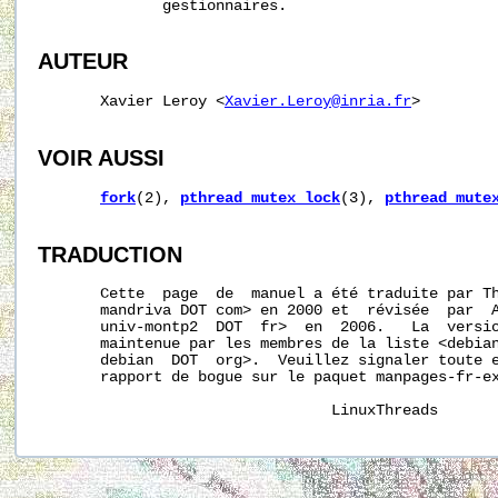
              gestionnaires.

AUTEUR
       Xavier Leroy <
Xavier.Leroy@inria.fr
>

VOIR AUSSI
fork
(2), 
pthread_mutex_lock
(3), 
pthread_mute
TRADUCTION
       Cette  page  de  manuel a été traduite par Th
       mandriva DOT com> en 2000 et  révisée  par  A
       univ-montp2  DOT  fr>  en  2006.   La  versio
       maintenue par les membres de la liste <debian
       debian  DOT  org>.  Veuillez signaler toute e
       rapport de bogue sur le paquet manpages-fr-ex