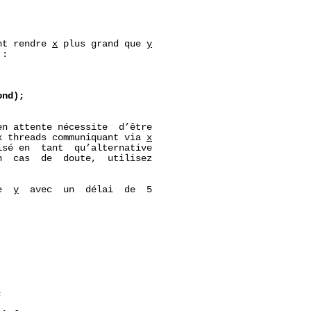
nt rendre 
x
 plus grand que 
y
:

ond);
n attente nécessite  d’être

x threads communiquant via 
x
sé en  tant  qu’alternative

n  cas  de  doute,  utilisez

e  
y
  avec  un  délai  de  5

;