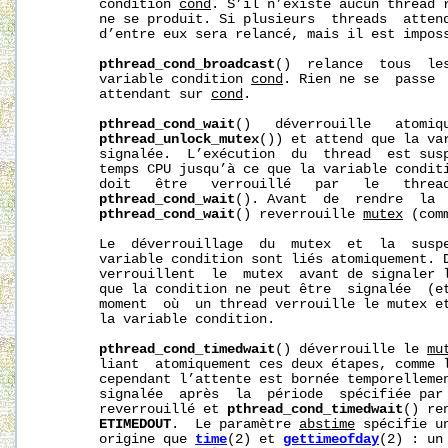
       condition 
cond
. S’il n’existe aucun thread r
       ne se produit. Si plusieurs  threads  atten
       d’entre eux sera relancé, mais il est imposs
pthread_cond_broadcast
()  relance  tous  les
       variable condition 
cond
. Rien ne se  passe  
       attendant sur 
cond
.

pthread_cond_wait
()   déverrouille   atomiq
pthread_unlock_mutex
()) et attend que la va
       signalée.  L’exécution  du  thread  est susp
       temps CPU jusqu’à ce que la variable condit
       doit   être   verrouillé   par   le   thread
pthread_cond_wait
(). Avant  de  rendre  la  
pthread_cond_wait
() reverrouille 
mutex
 (com
       Le  déverrouillage  du  mutex  et  la  suspe
       variable condition sont liés atomiquement. D
       verrouillent  le  mutex  avant de signaler l
       que la condition ne peut être  signalée  (et
       moment  où  un thread verrouille le mutex et
       la variable condition.

pthread_cond_timedwait
() déverrouille le 
mu
       liant  atomiquement ces deux étapes, comme 
       cependant l’attente est bornée temporelleme
       signalée  après  la  période  spécifiée par
       reverrouillé et 
pthread_cond_timedwait
() re
ETIMEDOUT
.  Le paramètre 
abstime
 spécifie u
       origine que 
time
(2) et 
gettimeofday
(2) : un