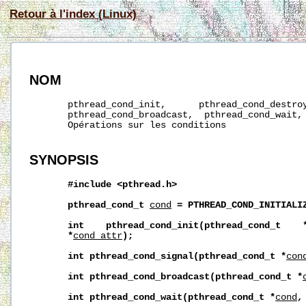
Retour à l'index (Linux)
NOM
       pthread_cond_init,      pthread_cond_destroy
       pthread_cond_broadcast,  pthread_cond_wait, 
       Opérations sur les conditions

SYNOPSIS
#include
<pthread.h>
pthread_cond_t
cond
=
PTHREAD_COND_INITIALI
int
pthread_cond_init(pthread_cond_t
*
cond_attr
);
int
pthread_cond_signal(pthread_cond_t
*
con
int
pthread_cond_broadcast(pthread_cond_t
*
int
pthread_cond_wait(pthread_cond_t
*
cond
,