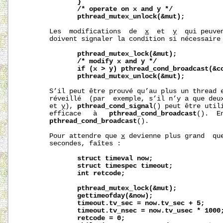
}
/*
operate
on
x
and
y
*/
pthread_mutex_unlock(&mut);
       Les  modifications  de  
x
  et  
y
  qui peuve
       doivent signaler la condition si nécessaire 
pthread_mutex_lock(&mut);
/*
modify
x
and
y
*/
if
(x
>
y)
pthread_cond_broadcast(&c
pthread_mutex_unlock(&mut);
       S’il peut être prouvé qu’au plus un thread e
       réveillé  (par  exemple, s’il n’y a que deu
       et 
y
), 
pthread_cond_signal
() peut être utili
       efficace   à   
pthread_cond_broadcast
().  E
pthread_cond_broadcast
().

       Pour attendre que 
x
 devienne plus grand  qu
       secondes, faîtes :

struct
timeval
now;
struct
timespec
timeout;
int
retcode;
pthread_mutex_lock(&mut);
gettimeofday(&now);
timeout.tv_sec
=
now.tv_sec
+
5;
timeout.tv_nsec
=
now.tv_usec
*
1000
retcode
=
0;