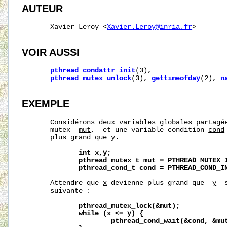
AUTEUR
       Xavier Leroy <
Xavier.Leroy@inria.fr
>

VOIR AUSSI
pthread_condattr_init
(3),                  
pthread_mutex_unlock
(3), 
gettimeofday
(2), 
n
EXEMPLE
       Considérons deux variables globales partagé
       mutex  
mut
,  et une variable condition 
cond
       plus grand que 
y
.

int
x,y;
pthread_mutex_t
mut
=
PTHREAD_MUTEX_
pthread_cond_t
cond
=
PTHREAD_COND_I
       Attendre que 
x
 devienne plus grand que  
y
  
       suivante :

pthread_mutex_lock(&mut);
while
(x
<=
y)
{
pthread_cond_wait(&cond,
&mu