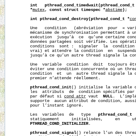
int
pthread_cond_timedwait(pthread_cond_t
*
mutex
,
const
struct
timespec
*
abstime
);
int
pthread_cond_destroy(pthread_cond_t
*
co
       Une   condition   (abréviation  pour  « vari
       mécanisme de synchronisation permettant à un
       exécution  jusqu’à  ce  qu’une certaine cond
       données partagées soit vérifiée. Les opérati
       conditions  sont :  signaler  la  condition 
       vrai) et attendre la condition  en  suspenda
       jusqu’à ce qu’un autre thread signale la con
       Une  variable  condition  doit  toujours êtr
       éviter une condition concurrente où un threa
       condition  et  un  autre thread signale la c
       premier n’attende réellement.

pthread_cond_init
() initialise la variable 
       les  attributs  de  condition spécifiés par
       par défaut si 
cond_attr
 vaut  
NULL
.  L’impl
       supporte  aucun attribut de condition, auss
       pour l’instant ignoré.

       Les  variables  de   type   
pthread_cond_t
 
       statiquement     initialisées,     en     ut
PTHREAD_COND_INITIALIZER
.

pthread_cond_signal
() relance l’un des threa