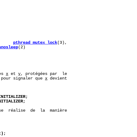
      
pthread_mutex_lock
(3),

anosleep
(2)

es 
x
 et 
y
, protégées par  le

 pour signaler que 
x
 devient

INITIALIZER;
NITIALIZER;
se  réalise  de  la  manière

t);