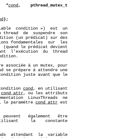
*
cond
,
pthread_mutex_t
nd
);
able  condition »)  est  un

 thread  de  suspendre  son

ition (un prédicat) sur des

ons fondamentales  sur  les

 (quand le prédicat devient

nt  l’exécution  du  thread

dition.

e associée à un mutex, pour

d se prépare à attendre une

ondition juste avant que le

condition 
cond
, en utilisant

 
cond_attr
, ou les attributs

émentation  LinuxThreads  ne

i le paramètre 
cond_attr
 est

  peuvent   également   être

ilisant     la    constante

ds  attendant  la  variable
