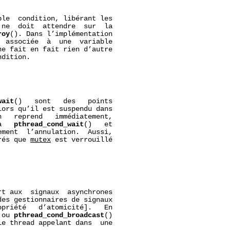
le  condition, libérant les

ne  doit  attendre  sur  la

roy
(). Dans l’implémentation

 associée  à  une  variable

ne fait en fait rien d’autre

dition.

wait
()   sont   des   points

ors qu’il est suspendu dans

   reprend   immédiatement,

à   
pthread_cond_wait
()   et

ment  l’annulation.  Aussi,

rés que 
mutex
 est verrouillé

t aux  signaux  asynchrones

es gestionnaires de signaux

priété   d’atomicité].   En

 ou 
pthread_cond_broadcast
()

e thread appelant dans  une
