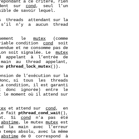
épondant à ce critère, rien

dent  sur  
cond
,  seul  l’un

ible de savoir lequel.

  threads  attendant sur la

s’il  n’y  a  aucun  thread

uement   le   
mutex
   (comme

riable condition  
cond
  soit

endue et ne consomme pas de

ion soit signalée. Le  
mutex
  appelant  à  l’entrée  de

main  au  thread  appelant,

me 
pthread_lock_mutex
()).

nsion de l’exécution sur la

onc, si  tous  les  threads

a condition, il est garanti

  donc  ignorée)  entre  le

 le moment où il attend sur

tex
 et attend sur  
cond
,  en

le fait 
pthread_cond_wait
(),

nt.  Si  
cond
  n’a  pas  été

 
abstime
, le mutex 
mutex
 est

nd  la  main  avec  l’erreur

n temps absolu, avec la même

 
abstime
 de 0  correspond  à
