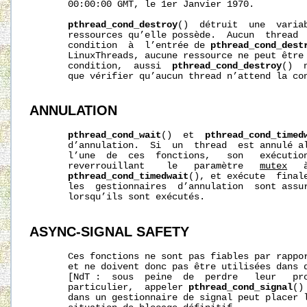
       00:00:00 GMT, le 1er Janvier 1970.

pthread_cond_destroy
()  détruit  une  variab
       ressources qu’elle possède.  Aucun  thread  
       condition  à  l’entrée de 
pthread_cond_dest
       LinuxThreads, aucune ressource ne peut être 
       condition,  aussi  
pthread_cond_destroy
()  
       que vérifier qu’aucun thread n’attend la con
ANNULATION
pthread_cond_wait
()  et  
pthread_cond_timed
       d’annulation.  Si  un  thread  est annulé al
       l’une  de  ces  fonctions,   son   exécution
       reverrouillant    le   paramètre   
mutex
   
pthread_cond_timedwait
(), et exécute  finale
       les  gestionnaires  d’annulation  sont assu
       lorsqu’ils sont exécutés.

ASYNC-SIGNAL
SAFETY
       Ces fonctions ne sont pas fiables par rappor
       et ne doivent donc pas être utilisées dans d
       [NdT :  sous  peine  de  perdre   leur   pro
       particulier,  appeler 
pthread_cond_signal
()
       dans un gestionnaire de signal peut placer l