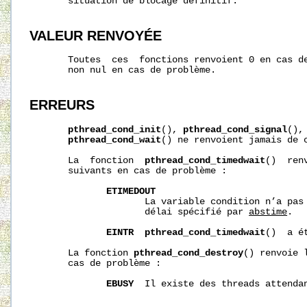
       situation de blocage définitif.

VALEUR RENVOYÉE
       Toutes  ces  fonctions renvoient 0 en cas de
       non nul en cas de problème.

ERREURS
pthread_cond_init
(), 
pthread_cond_signal
(),
pthread_cond_wait
() ne renvoient jamais de c
       La  fonction  
pthread_cond_timedwait
()  ren
       suivants en cas de problème :

ETIMEDOUT
                     La variable condition n’a pas 
                     délai spécifié par 
abstime
.

EINTR
pthread_cond_timedwait
()  a é
       La fonction 
pthread_cond_destroy
() renvoie 
       cas de problème :

EBUSY
  Il existe des threads attenda