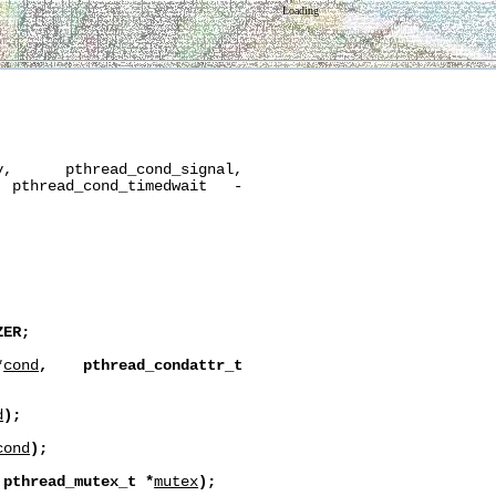
Loading
,      pthread_cond_signal,

 pthread_cond_timedwait   -

ZER;
*
cond
,
pthread_condattr_t
d
);
cond
);
pthread_mutex_t
*
mutex
);