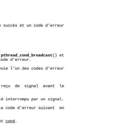
 succès et un code d’erreur

 
pthread_cond_broadcast
() et

ode d’erreur.

voie l’un des codes d’erreur

reçu  de  signal  avant  le

té interrompu par un signal.

le code d’erreur suivant  en

nt 
cond
.
