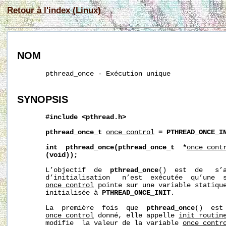
Retour à l'index (Linux)
NOM
       pthread_once - Exécution unique

SYNOPSIS
#include
<pthread.h>
pthread_once_t
once_control
=
PTHREAD_ONCE_I
int
pthread_once(pthread_once_t
*
once_cont
(void));
       L’objectif  de  
pthread_once
()  est  de   s’a
       d’initialisation   n’est  exécutée  qu’une  s
once_control
 pointe sur une variable statique
       initialisée à 
PTHREAD_ONCE_INIT
.

       La  première  fois  que  
pthread_once
()  est
once_control
 donné, elle appelle 
init_routin
       modifie  la valeur de la variable 
once_contr