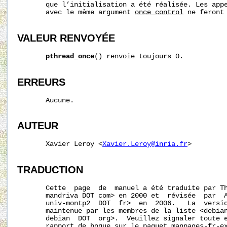
       que l’initialisation a été réalisée. Les app
       avec le même argument 
once_control
 ne feront 
VALEUR RENVOYÉE
pthread_once
() renvoie toujours 0.

ERREURS
       Aucune.

AUTEUR
       Xavier Leroy <
Xavier.Leroy@inria.fr
>

TRADUCTION
       Cette  page  de  manuel a été traduite par Th
       mandriva DOT com> en 2000 et  révisée  par  A
       univ-montp2  DOT  fr>  en  2006.   La  versio
       maintenue par les membres de la liste <debian
       debian  DOT  org>.  Veuillez signaler toute e
       rapport de bogue sur le paquet manpages-fr-ex