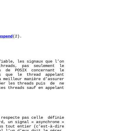
uspend
(2).

iable, les signaux que l’on

hreads,  pas  seulement  le

  de  POSIX  concernant  le

  que  le  thread  appelant

 meilleur manière d’assurer

er les threads puis  de  ne

es threads sauf en appelant

respecte pas celle  définie

d, un signal « asynchrone »

s tout entier (c’est-à-dire

l l’un d’eux doit le gérer.
