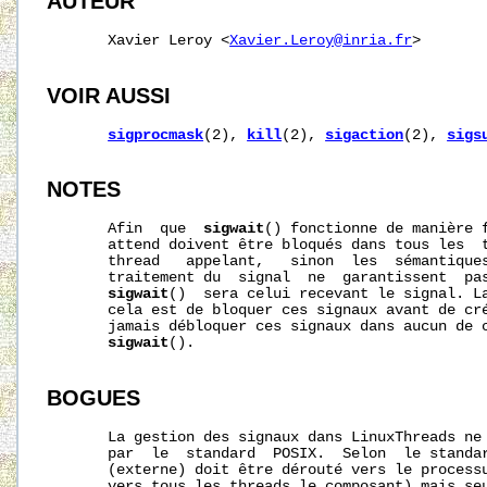
AUTEUR
       Xavier Leroy <
Xavier.Leroy@inria.fr
>

VOIR AUSSI
sigprocmask
(2), 
kill
(2), 
sigaction
(2), 
sigs
NOTES
       Afin  que  
sigwait
() fonctionne de manière f
       attend doivent être bloqués dans tous les  t
       thread   appelant,   sinon  les  sémantiques
       traitement du  signal  ne  garantissent  pas
sigwait
()  sera celui recevant le signal. La
       cela est de bloquer ces signaux avant de cré
       jamais débloquer ces signaux dans aucun de c
sigwait
().

BOGUES
       La gestion des signaux dans LinuxThreads ne 
       par  le  standard  POSIX.  Selon  le standar
       (externe) doit être dérouté vers le processu
       vers tous les threads le composant) mais seu