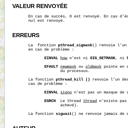
VALEUR RENVOYÉE
       En cas de succès, 0 est renvoyé. En cas d’éc
       nul est renvoyé.

ERREURS
       La  fonction 
pthread_sigmask
() renvoie l’un
       en cas de problème :

EINVAL
how
 n’est ni 
SIG_SETMASK
, ni 
EFAULT
newmask
 ou 
oldmask
 pointe en 
                     du processus.

       La fonction 
pthread_kill
()
 renvoie l’un de
       cas de problème :

EINVAL
signo
 n’est pas un masque de s
ESRCH
  Le thread 
thread
 n’existe pas
                     achevé).

       La fonction 
sigwait
() ne renvoie jamais de c