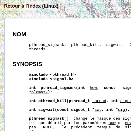
Retour à l'index (Linux)
NOM
       pthread_sigmask,  pthread_kill,  sigwait - G
       threads

SYNOPSIS
#include
<pthread.h>
#include
<signal.h>
int
pthread_sigmask(int
how
,
const
sig
*
oldmask
);
int
pthread_kill(pthread_t
thread
,
int
sign
int
sigwait(const
sigset_t
*
set
,
int
*
sig
);
pthread_sigmask
()  change le masque des sign
       tel que décrit par les paramètres 
how
 et 
ne
       pas   
NULL
,   le  précédent  masque  de  sig