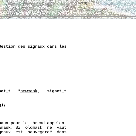
Loading
estion des signaux dans les

set_t
*
newmask
,
sigset_t
o
);
aux pour le thread appelant

wmask
. Si  
oldmask
  ne  vaut

naux  est  sauvegardé  dans
