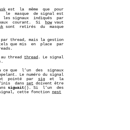
ask
 est  la  même  que  pour

,  le  masque  de signal est

, les signaux  indiqués  par

naux  courant.  Si  
how
 vaut

sk
 sont  retirés  du  masque

par thread, mais la gestion

els que mis  en  place  par

eads.

 au thread 
thread
. Le signal

.

 ce que  l’un  des  signaux

pelant. Le numéro du signal

nt  pointé  par  
sig
  et  la

finis  dans 
set
 doivent être

ans 
sigwait
(). Si  l’un  des

signal, cette fonction 
n
est