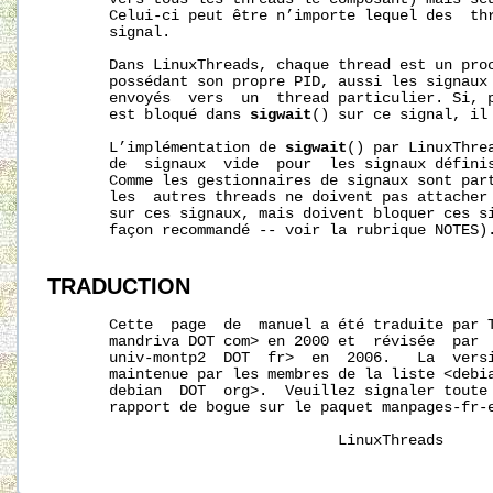
       Celui-ci peut être n’importe lequel des  thr
       signal.

       Dans LinuxThreads, chaque thread est un proc
       possédant son propre PID, aussi les signaux 
       envoyés  vers  un  thread particulier. Si, p
       est bloqué dans 
sigwait
() sur ce signal, il 
       L’implémentation de 
sigwait
() par LinuxThre
       de  signaux  vide  pour  les signaux défini
       Comme les gestionnaires de signaux sont part
       les  autres threads ne doivent pas attacher 
       sur ces signaux, mais doivent bloquer ces si
       façon recommandé -- voir la rubrique NOTES).
TRADUCTION
       Cette  page  de  manuel a été traduite par T
       mandriva DOT com> en 2000 et  révisée  par  
       univ-montp2  DOT  fr>  en  2006.   La  versi
       maintenue par les membres de la liste <debia
       debian  DOT  org>.  Veuillez signaler toute 
       rapport de bogue sur le paquet manpages-fr-e
                                 LinuxThreads     