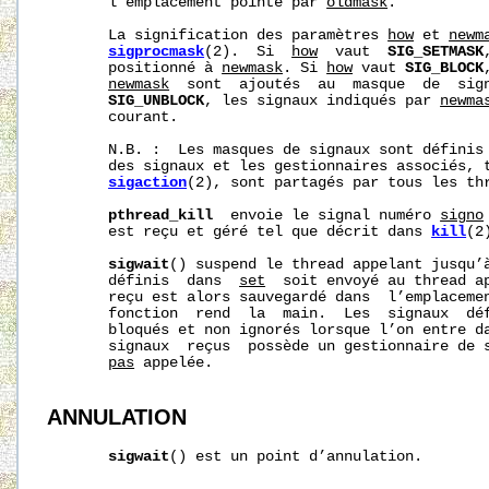
       l’emplacement pointé par 
oldmask
.

       La signification des paramètres 
how
 et 
newm
sigprocmask
(2).  Si  
how
  vaut  
SIG_SETMASK
       positionné à 
newmask
. Si 
how
 vaut 
SIG_BLOCK
newmask
  sont  ajoutés  au  masque  de  sig
SIG_UNBLOCK
, les signaux indiqués par 
newma
       courant.

       N.B. :  Les masques de signaux sont définis 
       des signaux et les gestionnaires associés, t
sigaction
(2), sont partagés par tous les thr
pthread_kill
  envoie le signal numéro 
signo
       est reçu et géré tel que décrit dans 
kill
(2)
sigwait
() suspend le thread appelant jusqu’à
       définis  dans  
set
  soit envoyé au thread ap
       reçu est alors sauvegardé dans  l’emplaceme
       fonction  rend  la  main.  Les  signaux  dé
       bloqués et non ignorés lorsque l’on entre d
       signaux  reçus  possède un gestionnaire de 
pas
 appelée.

ANNULATION
sigwait
() est un point d’annulation.
