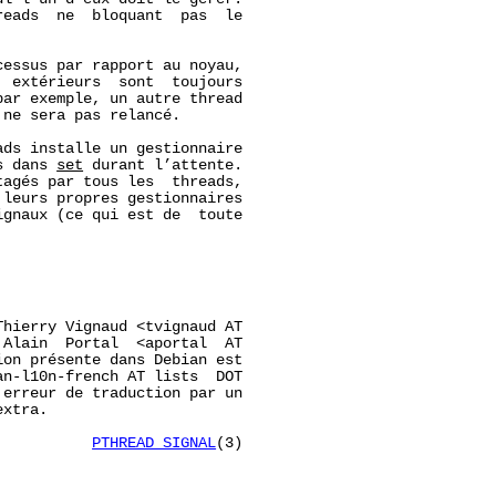
eads  ne  bloquant  pas  le

essus par rapport au noyau,

 extérieurs  sont  toujours

ar exemple, un autre thread

ne sera pas relancé.

ads installe un gestionnaire

s dans 
set
 durant l’attente.

agés par tous les  threads,

leurs propres gestionnaires

gnaux (ce qui est de  toute



hierry Vignaud <tvignaud AT

Alain  Portal  <aportal  AT

on présente dans Debian est

n-l10n-french AT lists  DOT

erreur de traduction par un

xtra.

           
PTHREAD_SIGNAL