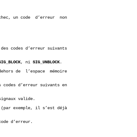
hec, un code  d’erreur  non

 des codes d’erreur suivants

SIG_BLOCK
, ni 
SIG_UNBLOCK
.

dehors de  l’espace  mémoire

s codes d’erreur suivants en

ignaux valide.

 (par exemple, il s’est déjà

ode d’erreur.
