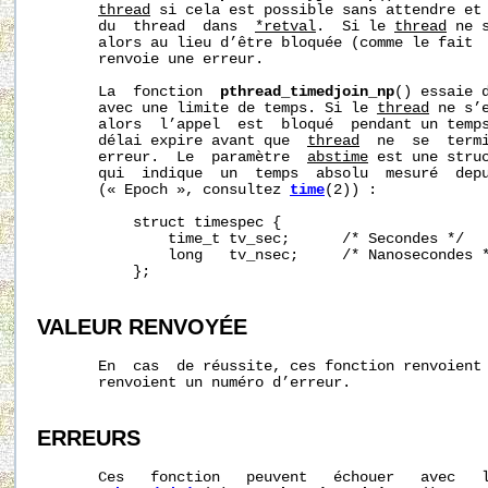
thread
 si cela est possible sans attendre et 
       du  thread  dans  
*retval
.  Si le 
thread
 ne 
       alors au lieu d’être bloquée (comme le fait 
       renvoie une erreur.

       La  fonction  
pthread_timedjoin_np
() essaie d
       avec une limite de temps. Si le 
thread
 ne s’
       alors  l’appel  est  bloqué  pendant un temp
       délai expire avant que  
thread
  ne  se  termi
       erreur.  Le  paramètre  
abstime
 est une struc
       qui  indique  un  temps  absolu  mesuré  depu
       (« Epoch », consultez 
time
(2)) :

           struct timespec {

               time_t tv_sec;      /* Secondes */

               long   tv_nsec;     /* Nanosecondes *
           };

VALEUR RENVOYÉE
       En  cas  de réussite, ces fonction renvoient 
       renvoient un numéro d’erreur.

ERREURS
       Ces   fonction   peuvent   échouer   avec   l