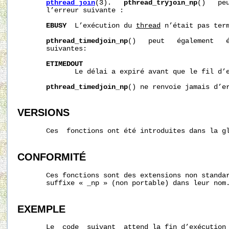
pthread_join
(3).   
pthread_tryjoin_np
()   pe
       l’erreur suivante :

EBUSY
  L’exécution du 
thread
 n’était pas term
pthread_timedjoin_np
()   peut   également   é
       suivantes:

ETIMEDOUT
              Le délai a expiré avant que le fil d’e
pthread_timedjoin_np
() ne renvoie jamais d’e
VERSIONS
       Ces  fonctions ont été introduites dans la gl
CONFORMITÉ
       Ces fonctions sont des extensions non standar
       suffixe « _np » (non portable) dans leur nom.
EXEMPLE
       Le  code  suivant  attend la fin d’exécution 