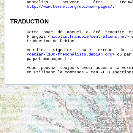
       anomalies      peuvent      être       trouvé
http://www.kernel.org/doc/man-pages/
.

TRADUCTION
       Cette  page  de  manuel  a  été  traduite  et
       François <
nicolas.francois@centraliens.net
> 
       traduction de Debian.

       Veuillez   signaler   toute   erreur   de   t
       <
debian-l10n-french@lists.debian.org
> ou par 
       paquet manpages-fr.

       Vous  pouvez  toujours avoir accès à la versi
       en utilisant la commande « 
man -L C
<section