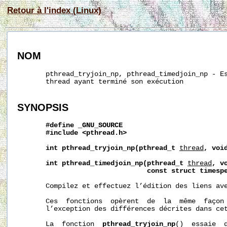
Retour à l'index (Linux)
NOM
       pthread_tryjoin_np, pthread_timedjoin_np - Es
       thread ayant terminé son exécution

SYNOPSIS
#define
_GNU_SOURCE
#include
<pthread.h>
int
pthread_tryjoin_np(pthread_t
thread
,
voi
int
pthread_timedjoin_np(pthread_t
thread
,
v
const
struct
timesp
       Compilez et effectuez l’édition des liens av
       Ces  fonctions  opèrent  de  la  même  façon
       l’exception des différences décrites dans cet
       La  fonction  
pthread_tryjoin_np
()  essaie  d