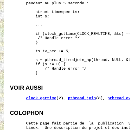
       pendant au plus 5 seconde :

           struct timespec ts;

           int s;

           ...

           if (clock_gettime(CLOCK_REALTIME, &ts) ==
            /* Handle error */

           }

           ts.tv_sec += 5;

           s = pthread_timedjoin_np(thread, NULL, &t
           if (s != 0) {

               /* Handle error */

           }

VOIR AUSSI
clock_gettime
(2), 
pthread_join
(3), 
pthread_e
COLOPHON
       Cette page fait partie de  la  publication  
       Linux.  Une description du projet et des inst