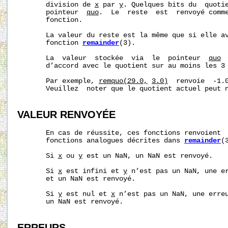
       division de 
x
 par 
y
. Quelques bits du  quotie
       pointeur  
quo
.  Le  reste  est  renvoyé comme
       fonction.

       La valeur du reste est la même que si elle av
       fonction 
remainder
(3).

       La  valeur  stockée  via  le  pointeur  
quo
 
       d’accord avec le quotient sur au moins les 3 
       Par exemple, 
remquo(29.0,
3.0)
  renvoie  -1.0
       Veuillez  noter que le quotient actuel peut n
VALEUR RENVOYÉE
       En cas de réussite, ces fonctions renvoient  
       fonctions analogues décrites dans 
remainder
(3
       Si 
x
 ou 
y
 est un NaN, un NaN est renvoyé.

       Si 
x
 est infini et 
y
 n’est pas un NaN, une er
       et un NaN est renvoyé.

       Si 
y
 est nul et 
x
 n’est pas un NaN, une erreu
       un NaN est renvoyé.

ERREURS