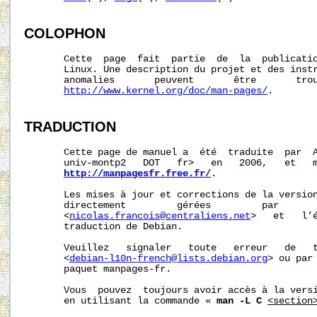
COLOPHON
       Cette  page  fait  partie  de  la  publicati
       Linux. Une description du projet et des instr
       anomalies       peuvent       être       trou
http://www.kernel.org/doc/man-pages/
.

TRADUCTION
       Cette page de manuel a  été  traduite  par  A
       univ-montp2   DOT   fr>   en   2006,   et   m
http://manpagesfr.free.fr/
.

       Les mises à jour et corrections de la version
       directement         gérées         par       
       <
nicolas.francois@centraliens.net
>   et   l’é
       traduction de Debian.

       Veuillez   signaler   toute   erreur   de   t
       <
debian-l10n-french@lists.debian.org
> ou par 
       paquet manpages-fr.

       Vous  pouvez  toujours avoir accès à la versi
       en utilisant la commande « 
man -L C
<section