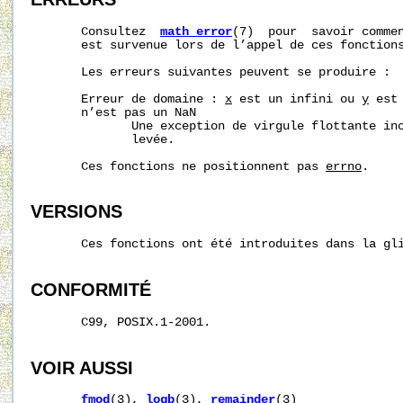
       Consultez  
math_error
(7)  pour  savoir commen
       est survenue lors de l’appel de ces fonctions
       Les erreurs suivantes peuvent se produire :

       Erreur de domaine : 
x
 est un infini ou 
y
 est
       n’est pas un NaN

              Une exception de virgule flottante in
              levée.

       Ces fonctions ne positionnent pas 
errno
.

VERSIONS
       Ces fonctions ont été introduites dans la gli
CONFORMITÉ
       C99, POSIX.1-2001.

VOIR AUSSI
fmod
(3), 
logb
(3), 
remainder
(3)
