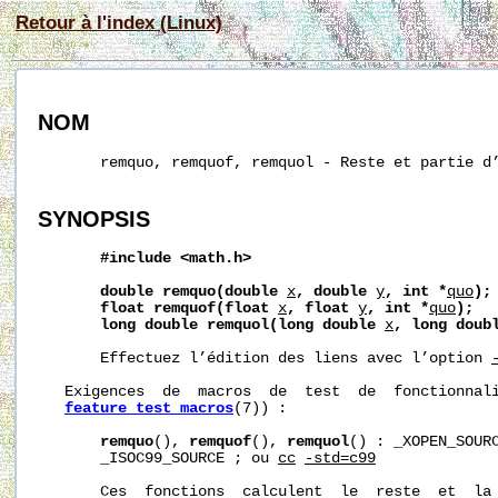
Retour à l'index (Linux)
NOM
       remquo, remquof, remquol - Reste et partie d’
SYNOPSIS
#include
<math.h>
double
remquo(double
x
,
double
y
,
int
*
quo
);
float
remquof(float
x
,
float
y
,
int
*
quo
);
long
double
remquol(long
double
x
,
long
doub
       Effectuez l’édition des liens avec l’option 
   Exigences  de  macros  de  test  de  fonctionnali
feature_test_macros
(7)) :

remquo
(), 
remquof
(), 
remquol
() : _XOPEN_SOURC
       _ISOC99_SOURCE ; ou 
cc
-std=c99
       Ces  fonctions  calculent  le  reste  et  la 