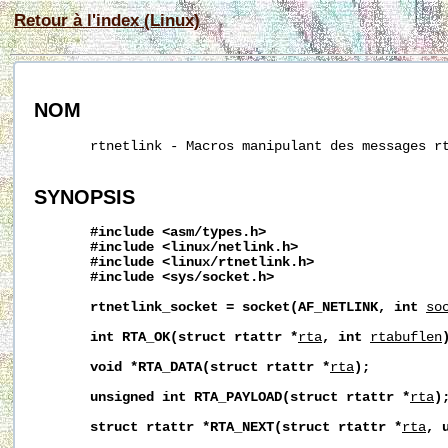
Retour à l'index (Linux)
NOM
       rtnetlink - Macros manipulant des messages rt
SYNOPSIS
#include
<asm/types.h>
#include
<linux/netlink.h>
#include
<linux/rtnetlink.h>
#include
<sys/socket.h>
rtnetlink_socket
=
socket(AF_NETLINK,
int
so
int
RTA_OK(struct
rtattr
*
rta
,
int
rtabuflen
void
*RTA_DATA(struct
rtattr
*
rta
);
unsigned
int
RTA_PAYLOAD(struct
rtattr
*
rta
)
struct
rtattr
*RTA_NEXT(struct
rtattr
*
rta
,