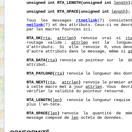
unsigned
int
RTA_LENGTH(unsigned
int
length
)
unsigned
int
RTA_SPACE(unsigned
int
length
);
       Tous  les  messages  
rtnetlink
(7)  consistent
netlink
(7) et des attributs. Ceux-ci ne devra
       par les macros fournies ici.

RTA_OK(
rta
,
attrlen
)
  renvoie  vrai  si  
rt
       routage  valide ;  
attrlen
  est  la   longueu
       d’attributs.  Si  elle  renvoie  0, vous deve
       d’autre attributs dans le message, même si 
a
RTA_DATA(
rta
)
 renvoie un pointeur sur  le  dé
       attribut.

RTA_PAYLOAD(
rta
)
 renvoie la longueur des donn
RTA_NEXT(
rta
,
attrlen
)
 renvoie le premier a
       à cette macro met à jour 
attrlen
. Vous  devr
       vérifier la validité du pointeur retourné.

RTA_LENGTH(
len
)
  renvoie la longueur requise
       plus l’en-tête.

RTA_SPACE(
len
)
 renvoie  la  quantité  de  mém
       message composé de 
len
 octets de données.
