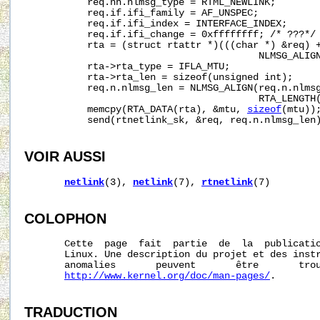
           req.nh.nlmsg_type = RTML_NEWLINK;

           req.if.ifi_family = AF_UNSPEC;

           req.if.ifi_index = INTERFACE_INDEX;

           req.if.ifi_change = 0xffffffff; /* ???*/

           rta = (struct rtattr *)(((char *) &req) +
                                         NLMSG_ALIGN
           rta->rta_type = IFLA_MTU;

           rta->rta_len = sizeof(unsigned int);

           req.n.nlmsg_len = NLMSG_ALIGN(req.n.nlmsg
                                         RTA_LENGTH
           memcpy(RTA_DATA(rta), &mtu, 
sizeof
(mtu));
           send(rtnetlink_sk, &req, req.n.nlmsg_len)
VOIR AUSSI
netlink
(3), 
netlink
(7), 
rtnetlink
(7)

COLOPHON
       Cette  page  fait  partie  de  la  publicati
       Linux. Une description du projet et des instr
       anomalies       peuvent       être       trou
http://www.kernel.org/doc/man-pages/
.

TRADUCTION