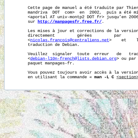
       Cette page de manuel a été traduite par Thier
       mandriva  DOT  com>  en  2002,  puis a été mi
       <aportal AT univ-montp2 DOT fr> jusqu’en 2006
       sur 
http://manpagesfr.free.fr/
.

       Les mises à jour et corrections de la version
       directement         gérées         par       
       <
nicolas.francois@centraliens.net
>    et    l
       traduction de Debian.

       Veuillez  signaler  toute  erreur   de   trad
       <
debian-l10n-french@lists.debian.org
> ou par 
       paquet manpages-fr.

       Vous pouvez toujours avoir accès à la version
       en utilisant la commande « 
man -L C
<section