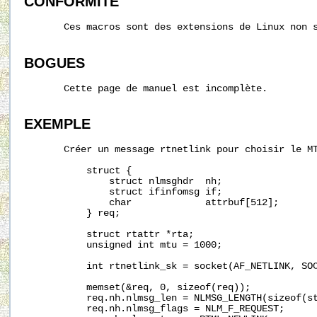
CONFORMITÉ
       Ces macros sont des extensions de Linux non s
BOGUES
       Cette page de manuel est incomplète.

EXEMPLE
       Créer un message rtnetlink pour choisir le MT
           struct {

               struct nlmsghdr  nh;

               struct ifinfomsg if;

               char             attrbuf[512];

           } req;

           struct rtattr *rta;

           unsigned int mtu = 1000;

           int rtnetlink_sk = socket(AF_NETLINK, SOC
           memset(&req, 0, sizeof(req));

           req.nh.nlmsg_len = NLMSG_LENGTH(sizeof(st
           req.nh.nlmsg_flags = NLM_F_REQUEST;
