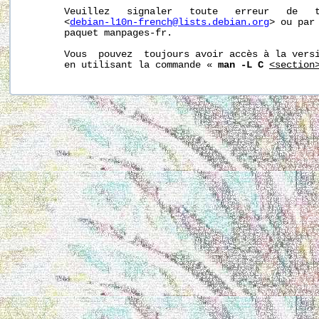
       Veuillez   signaler   toute   erreur   de   t
       <
debian-l10n-french@lists.debian.org
> ou par 
       paquet manpages-fr.

       Vous  pouvez  toujours avoir accès à la versi
       en utilisant la commande « 
man -L C
<section