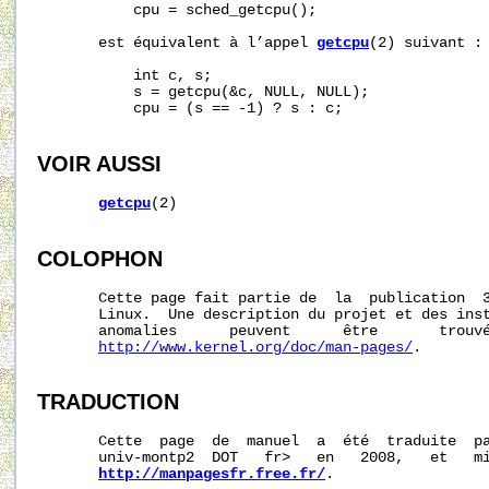
           cpu = sched_getcpu();

       est équivalent à l’appel 
getcpu
(2) suivant :

           int c, s;

           s = getcpu(&c, NULL, NULL);

           cpu = (s == -1) ? s : c;

VOIR AUSSI
getcpu
(2)

COLOPHON
       Cette page fait partie de  la  publication  
       Linux.  Une description du projet et des inst
       anomalies      peuvent      être       trouvé
http://www.kernel.org/doc/man-pages/
.

TRADUCTION
       Cette  page  de  manuel  a  été  traduite  pa
       univ-montp2  DOT   fr>   en   2008,   et   mi
http://manpagesfr.free.fr/
.
