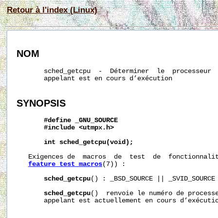
Retour à l'index (Linux)
NOM
       sched_getcpu  -  Déterminer  le  processeur  
       appelant est en cours d’exécution

SYNOPSIS
#define
_GNU_SOURCE
#include
<utmpx.h>
int
sched_getcpu(void);
   Exigences de  macros  de  test  de  fonctionnalit
feature_test_macros
(7)) :

sched_getcpu
() : _BSD_SOURCE || _SVID_SOURCE

sched_getcpu
()  renvoie le numéro de processe
       appelant est actuellement en cours d’exécutio