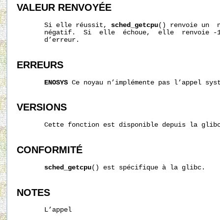
VALEUR RENVOYÉE
       Si elle réussit, 
sched_getcpu
() renvoie un  n
       négatif.  Si  elle  échoue,  elle  renvoie -
       d’erreur.

ERREURS
ENOSYS
 Ce noyau n’implémente pas l’appel sys
VERSIONS
       Cette fonction est disponible depuis la glibc
CONFORMITÉ
sched_getcpu
() est spécifique à la glibc.

NOTES
       L’appel
