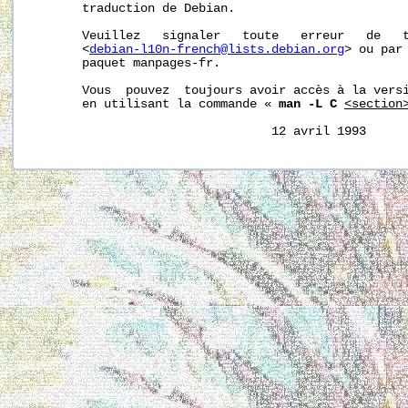
       traduction de Debian.

       Veuillez   signaler   toute   erreur   de   t
       <
debian-l10n-french@lists.debian.org
> ou par 
       paquet manpages-fr.

       Vous  pouvez  toujours avoir accès à la versi
       en utilisant la commande « 
man -L C
<section