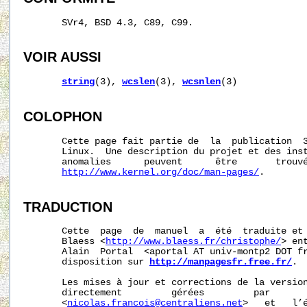
       SVr4, BSD 4.3, C89, C99.

VOIR AUSSI
string
(3), 
wcslen
(3), 
wcsnlen
(3)

COLOPHON
       Cette page fait partie de  la  publication  
       Linux.  Une description du projet et des inst
       anomalies      peuvent      être       trouvé
http://www.kernel.org/doc/man-pages/
.

TRADUCTION
       Cette  page  de  manuel  a  été  traduite et 
       Blaess <
http://www.blaess.fr/christophe/
> en
       Alain  Portal  <aportal AT univ-montp2 DOT fr
       disposition sur 
http://manpagesfr.free.fr/
.

       Les mises à jour et corrections de la version
       directement         gérées         par       
       <
nicolas.francois@centraliens.net
>   et   l’é