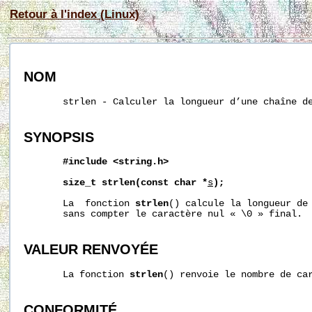
Retour à l'index (Linux)
NOM
       strlen - Calculer la longueur d’une chaîne de
SYNOPSIS
#include
<string.h>
size_t
strlen(const
char
*
s
);
       La  fonction 
strlen
() calcule la longueur de
       sans compter le caractère nul « \0 » final.

VALEUR RENVOYÉE
       La fonction 
strlen
() renvoie le nombre de ca
CONFORMITÉ