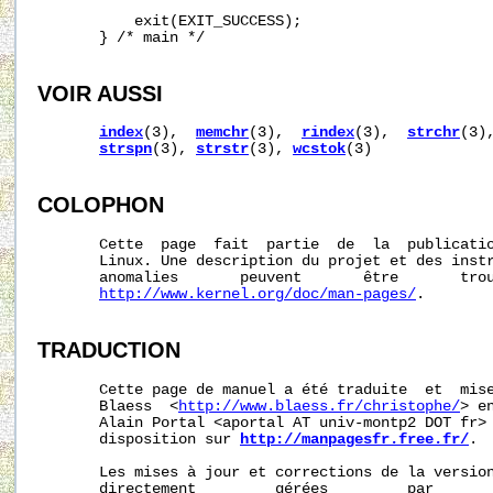
           exit(EXIT_SUCCESS);

       } /* main */

VOIR AUSSI
index
(3),  
memchr
(3),  
rindex
(3),  
strchr
(3)
strspn
(3), 
strstr
(3), 
wcstok
(3)

COLOPHON
       Cette  page  fait  partie  de  la  publicati
       Linux. Une description du projet et des instr
       anomalies       peuvent       être       trou
http://www.kernel.org/doc/man-pages/
.

TRADUCTION
       Cette page de manuel a été traduite  et  mise
       Blaess  <
http://www.blaess.fr/christophe/
> e
       Alain Portal <aportal AT univ-montp2 DOT fr> 
       disposition sur 
http://manpagesfr.free.fr/
.

       Les mises à jour et corrections de la version
       directement         gérées         par       