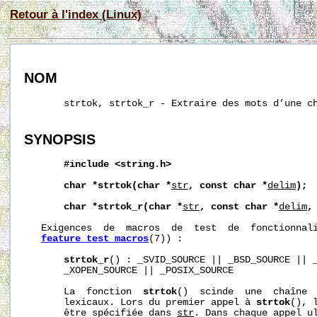
Retour à l'index (Linux)
NOM
       strtok, strtok_r - Extraire des mots d’une ch
SYNOPSIS
#include
<string.h>
char
*strtok(char
*
str
,
const
char
*
delim
);
char
*strtok_r(char
*
str
,
const
char
*
delim
,
   Exigences  de  macros  de  test  de  fonctionnali
feature_test_macros
(7)) :

strtok_r
() : _SVID_SOURCE || _BSD_SOURCE || _
       _XOPEN_SOURCE || _POSIX_SOURCE

       La  fonction  
strtok
()  scinde  une  chaîne  
       lexicaux. Lors du premier appel à 
strtok
(), 
       être spécifiée dans 
str
. Dans chaque appel ul