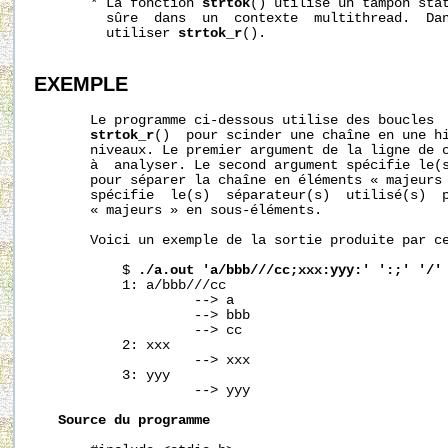
       * La fonction 
strtok
() utilise un tampon stat
         sûre  dans  un  contexte  multithread.  Dan
         utiliser 
strtok_r
().

EXEMPLE
       Le programme ci-dessous utilise des boucles  
strtok_r
()  pour scinder une chaîne en une hi
       niveaux. Le premier argument de la ligne de c
       à  analyser. Le second argument spécifie le(s
       pour séparer la chaîne en éléments « majeurs 
       spécifie  le(s)  séparateur(s)  utilisé(s)  p
       « majeurs » en sous-éléments.

       Voici un exemple de la sortie produite par ce
           $ 
./a.out
'a/bbb///cc;xxx:yyy:'
':;'
'/'
           1: a/bbb///cc

                    --> a

                    --> bbb

                    --> cc

           2: xxx

                    --> xxx

           3: yyy

                    --> yyy

Source
du
programme