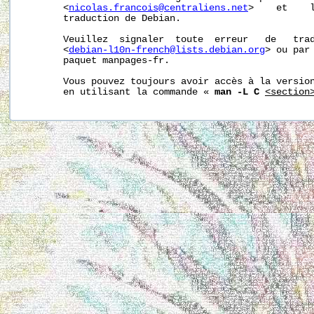
       <
nicolas.francois@centraliens.net
>    et    l
       traduction de Debian.

       Veuillez  signaler  toute  erreur   de   trad
       <
debian-l10n-french@lists.debian.org
> ou par 
       paquet manpages-fr.

       Vous pouvez toujours avoir accès à la version
       en utilisant la commande « 
man -L C
<section