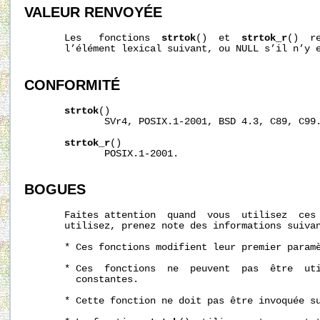
VALEUR RENVOYÉE
       Les   fonctions  
strtok
()  et  
strtok_r
()  r
       l’élément lexical suivant, ou NULL s’il n’y e
CONFORMITÉ
strtok
()

              SVr4, POSIX.1-2001, BSD 4.3, C89, C99.
strtok_r
()

              POSIX.1-2001.

BOGUES
       Faites attention  quand  vous  utilisez  ces 
       utilisez, prenez note des informations suivan
       * Ces fonctions modifient leur premier paramè
       * Ces  fonctions  ne  peuvent  pas  être  uti
         constantes.

       * Cette fonction ne doit pas être invoquée su