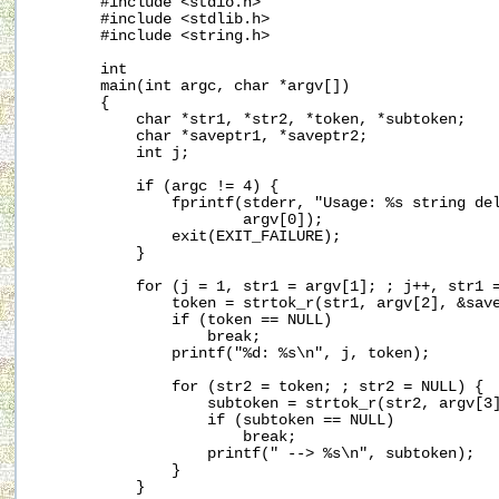
       #include <stdio.h>

       #include <stdlib.h>

       #include <string.h>

       int

       main(int argc, char *argv[])

       {

           char *str1, *str2, *token, *subtoken;

           char *saveptr1, *saveptr2;

           int j;

           if (argc != 4) {

               fprintf(stderr, "Usage: %s string del
                       argv[0]);

               exit(EXIT_FAILURE);

           }

           for (j = 1, str1 = argv[1]; ; j++, str1 =
               token = strtok_r(str1, argv[2], &save
               if (token == NULL)

                   break;

               printf("%d: %s\n", j, token);

               for (str2 = token; ; str2 = NULL) {

                   subtoken = strtok_r(str2, argv[3]
                   if (subtoken == NULL)

                       break;

                   printf(" --> %s\n", subtoken);

               }

           }
