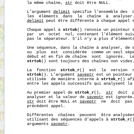
       la même chaîne, 
str
 doit être NULL.

       L’argument 
delimit
 spécifie l’ensemble des  c
       les  éléments  dans  la  chaîne  à  analyser.
delimit
 peut être différente à chaque appel s
       Chaque appel à 
strtok
() renvoie un pointeur s
       par  un  octet  nul, contenant l’élément suiv
       pas le séparateur. S’il n’y a plus d’élément
       Une séquence, dans la chaîne à analyser, de d
       ou  plus  est  considérée  comme un seul sépa
       début et en fin de chaîne  sont  ignorés.  Le
strtok
() sont toujours des chaînes non vides.
       La  fonction  
strtok_r
()  est  la  version  r
strtok
(). L’argument 
saveptr
 est un pointeur
       utilisée  de manière interne à 
strtok_r
() af
       entre les appels successifs qui analysent la 
       Au premier appel de 
strtok_r
(),  
str
  doit  p
       analyser et la valeur de 
saveptr
 est ignorée.
str
 doit être NULL et 
saveptr
  ne  doit  pas 
       précédent appel.

       Différentes  chaînes  peuvent  être analysées
       utilisant des séquences d’appels à 
strtok_r
(
       arguments 
saveptr
.
