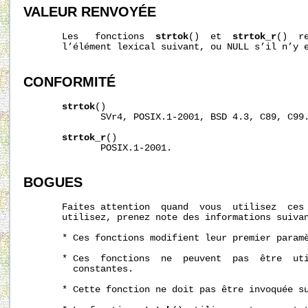
VALEUR RENVOYÉE
       Les   fonctions  
strtok
()  et  
strtok_r
()  r
       l’élément lexical suivant, ou NULL s’il n’y e
CONFORMITÉ
strtok
()

              SVr4, POSIX.1-2001, BSD 4.3, C89, C99.
strtok_r
()

              POSIX.1-2001.

BOGUES
       Faites attention  quand  vous  utilisez  ces 
       utilisez, prenez note des informations suivan
       * Ces fonctions modifient leur premier paramè
       * Ces  fonctions  ne  peuvent  pas  être  uti
         constantes.

       * Cette fonction ne doit pas être invoquée su