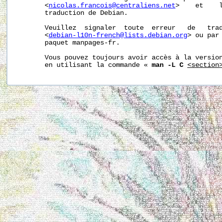
       <
nicolas.francois@centraliens.net
>    et    l
       traduction de Debian.

       Veuillez  signaler  toute  erreur   de   trad
       <
debian-l10n-french@lists.debian.org
> ou par 
       paquet manpages-fr.

       Vous pouvez toujours avoir accès à la version
       en utilisant la commande « 
man -L C
<section