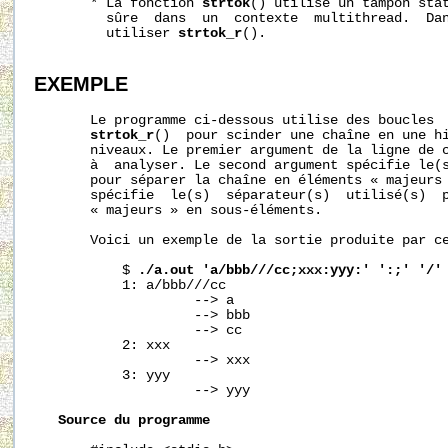
       * La fonction 
strtok
() utilise un tampon stat
         sûre  dans  un  contexte  multithread.  Dan
         utiliser 
strtok_r
().

EXEMPLE
       Le programme ci-dessous utilise des boucles  
strtok_r
()  pour scinder une chaîne en une hi
       niveaux. Le premier argument de la ligne de c
       à  analyser. Le second argument spécifie le(s
       pour séparer la chaîne en éléments « majeurs 
       spécifie  le(s)  séparateur(s)  utilisé(s)  p
       « majeurs » en sous-éléments.

       Voici un exemple de la sortie produite par ce
           $ 
./a.out
'a/bbb///cc;xxx:yyy:'
':;'
'/'
           1: a/bbb///cc

                    --> a

                    --> bbb

                    --> cc

           2: xxx

                    --> xxx

           3: yyy

                    --> yyy

Source
du
programme