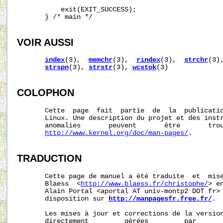
           exit(EXIT_SUCCESS);

       } /* main */

VOIR AUSSI
index
(3),  
memchr
(3),  
rindex
(3),  
strchr
(3)
strspn
(3), 
strstr
(3), 
wcstok
(3)

COLOPHON
       Cette  page  fait  partie  de  la  publicati
       Linux. Une description du projet et des instr
       anomalies       peuvent       être       trou
http://www.kernel.org/doc/man-pages/
.

TRADUCTION
       Cette page de manuel a été traduite  et  mise
       Blaess  <
http://www.blaess.fr/christophe/
> e
       Alain Portal <aportal AT univ-montp2 DOT fr> 
       disposition sur 
http://manpagesfr.free.fr/
.

       Les mises à jour et corrections de la version
       directement         gérées         par       