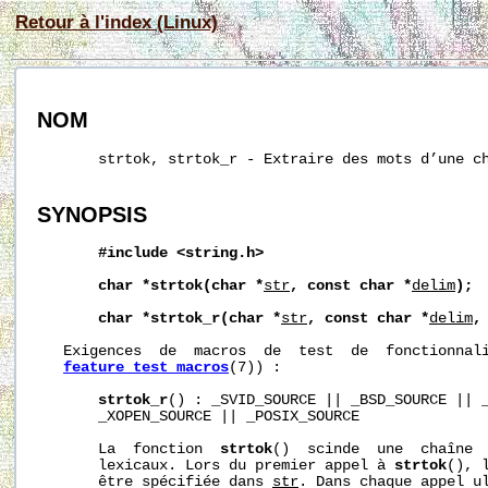
Retour à l'index (Linux)
NOM
       strtok, strtok_r - Extraire des mots d’une ch
SYNOPSIS
#include
<string.h>
char
*strtok(char
*
str
,
const
char
*
delim
);
char
*strtok_r(char
*
str
,
const
char
*
delim
,
   Exigences  de  macros  de  test  de  fonctionnali
feature_test_macros
(7)) :

strtok_r
() : _SVID_SOURCE || _BSD_SOURCE || _
       _XOPEN_SOURCE || _POSIX_SOURCE

       La  fonction  
strtok
()  scinde  une  chaîne  
       lexicaux. Lors du premier appel à 
strtok
(), 
       être spécifiée dans 
str
. Dans chaque appel ul