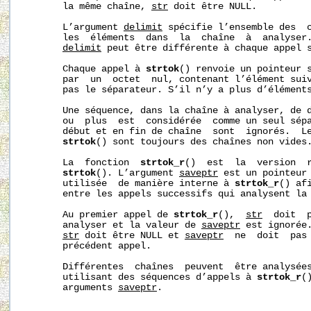
       la même chaîne, 
str
 doit être NULL.

       L’argument 
delimit
 spécifie l’ensemble des  c
       les  éléments  dans  la  chaîne  à  analyser.
delimit
 peut être différente à chaque appel s
       Chaque appel à 
strtok
() renvoie un pointeur s
       par  un  octet  nul, contenant l’élément suiv
       pas le séparateur. S’il n’y a plus d’élément
       Une séquence, dans la chaîne à analyser, de d
       ou  plus  est  considérée  comme un seul sépa
       début et en fin de chaîne  sont  ignorés.  Le
strtok
() sont toujours des chaînes non vides.
       La  fonction  
strtok_r
()  est  la  version  r
strtok
(). L’argument 
saveptr
 est un pointeur
       utilisée  de manière interne à 
strtok_r
() af
       entre les appels successifs qui analysent la 
       Au premier appel de 
strtok_r
(),  
str
  doit  p
       analyser et la valeur de 
saveptr
 est ignorée.
str
 doit être NULL et 
saveptr
  ne  doit  pas 
       précédent appel.

       Différentes  chaînes  peuvent  être analysées
       utilisant des séquences d’appels à 
strtok_r
(
       arguments 
saveptr
.
